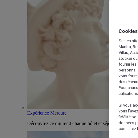
Cookies
Sur les sit
Mantra, Re
Villas, Act
stocker ou
fournir le
personnalis
vous fourn
des réseau
Pour chacu
utilisation
Si vous acc
vous l’ave
Expérience Mercure
fidélité po
données po
Découvrez ce qui rend chaque hôtel et séjour Mercure u
consultez l