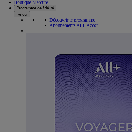
Boutique Mercure
Programme de fidélité
Retour
Découvrir le programme
Abonnements ALL Accor+