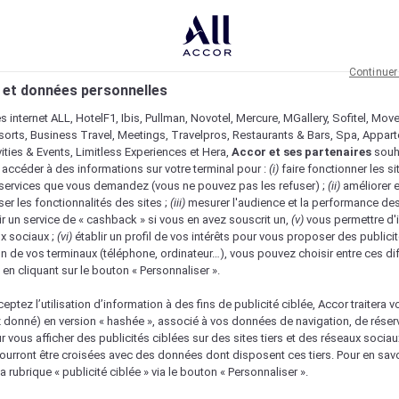
Continuer
 et données personnelles
es internet ALL, HotelF1, Ibis, Pullman, Novotel, Mercure, MGallery, Sofitel, Mov
sorts, Business Travel, Meetings, Travelpros, Restaurants & Bars, Spa, Appar
ivities & Events, Limitless Experiences et Hera,
Accor et ses partenaires
souh
 accéder à des informations sur votre terminal pour :
(i)
faire fonctionner les si
s services que vous demandez (vous ne pouvez pas les refuser) ;
(ii)
améliorer e
er les fonctionnalités des sites ;
(iii)
mesurer l'audience et la performance des
ir un service de « cashback » si vous en avez souscrit un,
(v)
vous permettre d'i
x sociaux ;
(vi)
établir un profil de vos intérêts pour vous proposer des publicit
n de vos terminaux (téléphone, ordinateur…), vous pouvez choisir entre ces di
s en cliquant sur le bouton « Personnaliser ».
eptez l’utilisation d’information à des fins de publicité ciblée, Accor traitera vo
z donné) en version « hashée », associé à vos données de navigation, de réser
ur vous afficher des publicités ciblées sur des sites tiers et des réseaux socia
urront être croisées avec des données dont disposent ces tiers. Pour en savo
nique
a rubrique « publicité ciblée » via le bouton « Personnaliser ».