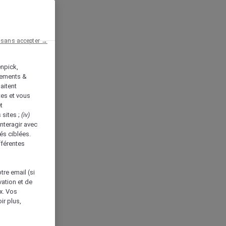
 sans accepter →
enpick,
tements &
aitent
tes et vous
t
 sites ;
(iv)
nteragir avec
és ciblées.
fférentes
tre email (si
vation et de
ux. Vos
ir plus,