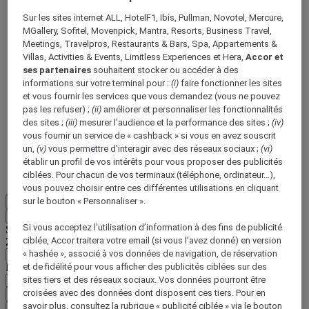
Sur les sites internet ALL, HotelF1, Ibis, Pullman, Novotel, Mercure,
MGallery, Sofitel, Movenpick, Mantra, Resorts, Business Travel,
Meetings, Travelpros, Restaurants & Bars, Spa, Appartements &
Villas, Activities & Events, Limitless Experiences et Hera,
Accor et
ses partenaires
souhaitent stocker ou accéder à des
informations sur votre terminal pour :
(i)
faire fonctionner les sites
ALL Accor+ Voyager
et vous fournir les services que vous demandez (vous ne pouvez
pas les refuser) ;
(ii)
améliorer et personnaliser les fonctionnalités
15% de réduction toute l'année
sur vos séjours dans
des sites ;
(iii)
mesurer l'audience et la performance des sites ;
(iv)
+30 marques
vous fournir un service de « cashback » si vous en avez souscrit
un,
(v)
vous permettre d'interagir avec des réseaux sociaux ;
(vi)
DÉCOUVRIR
établir un profil de vos intérêts pour vous proposer des publicités
ciblées. Pour chacun de vos terminaux (téléphone, ordinateur…),
Plus
vous pouvez choisir entre ces différentes utilisations en cliquant
sur le bouton « Personnaliser ».
FR
Retour
Si vous acceptez l’utilisation d’information à des fins de publicité
Sélectionnez votre zone et votre langue ci-dessous
ciblée, Accor traitera votre email (si vous l’avez donné) en version
Zone géographique
« hashée », associé à vos données de navigation, de réservation
et de fidélité pour vous afficher des publicités ciblées sur des
Pays/Région - Langue
sites tiers et des réseaux sociaux. Vos données pourront être
croisées avec des données dont disposent ces tiers. Pour en
Valider votre zone et votre langue
savoir plus, consultez la rubrique « publicité ciblée » via le bouton
EUR
(€)