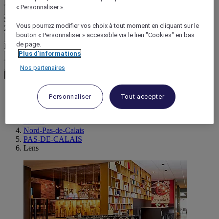
« Personnaliser ».
Retour
Sélectionnez votre devise ci-dessous
Vous pourrez modifier vos choix à tout moment en cliquant sur le
Zone géographique
bouton « Personnaliser » accessible via le lien "Cookies" en bas
de page.
Devise
Plus d'informations
Valider ma devise
Nos partenaires
Personnaliser
Tout accepter
World
Europe
France
Nord-Pas-de-Calais
PAS-DE-CALAIS
Lens