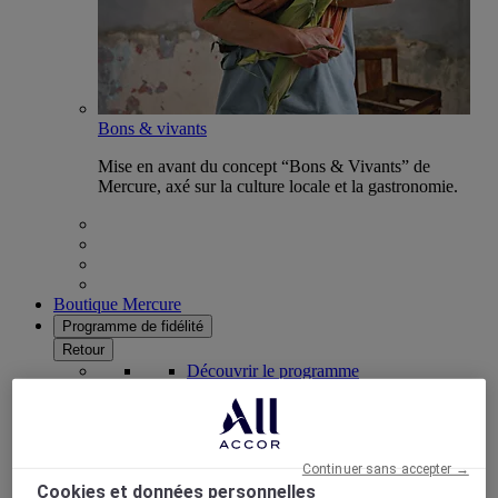
Bons & vivants
Mise en avant du concept “Bons & Vivants” de
Mercure, axé sur la culture locale et la gastronomie.
Boutique Mercure
Programme de fidélité
Retour
Découvrir le programme
Abonnements ALL Accor+
Continuer sans accepter →
Cookies et données personnelles