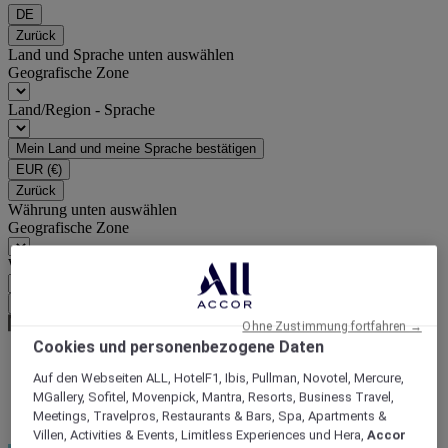
DE
Zurück
Land und Sprache unten auswählen
Geografische Zone
Land/Region - Sprache
Mein Land und meine Sprache bestätigen
EUR
(€)
Zurück
Währung unten auswählen
Geografische Zone
Währung
Meine Währung bestätigen
Ohne Zustimmung fortfahren →
Cookies und personenbezogene Daten
Auf den Webseiten ALL, HotelF1, Ibis, Pullman, Novotel, Mercure,
Homepage
MGallery, Sofitel, Movenpick, Mantra, Resorts, Business Travel,
Hub-Angebote
Meetings, Travelpros, Restaurants & Bars, Spa, Apartments &
Ihr Wellness-Paket für Entspannung.
Villen, Activities & Events, Limitless Experiences und Hera,
Accor