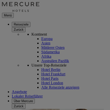
Menü
Reiseziele
Zurück
Kontinent
Europa
Asien
Mittlerer Osten
Südamerika
Afrika
Australien Pazifik
Unsere Top-Reiseziele
Hotel Berlin
Hotel Frankfurt
Hotel Paris
Hotel London
Alle Reiseziele anzeigen
Angebote
Lokaler Reiseführer
Über Mercure
Zurück