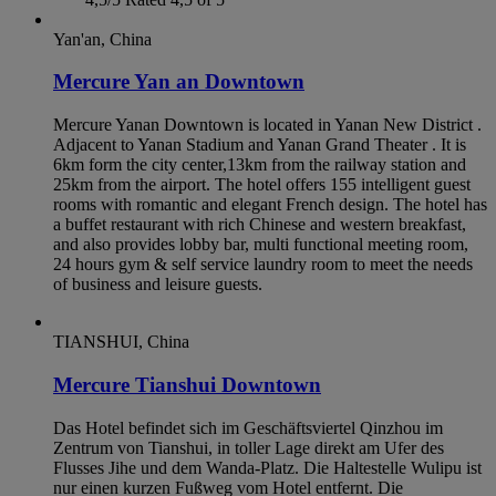
Yan'an, China
Mercure Yan an Downtown
Mercure Yanan Downtown is located in Yanan New District .
Adjacent to Yanan Stadium and Yanan Grand Theater . It is
6km form the city center,13km from the railway station and
25km from the airport. The hotel offers 155 intelligent guest
rooms with romantic and elegant French design. The hotel has
a buffet restaurant with rich Chinese and western breakfast,
and also provides lobby bar, multi functional meeting room,
24 hours gym & self service laundry room to meet the needs
of business and leisure guests.
TIANSHUI, China
Mercure Tianshui Downtown
Das Hotel befindet sich im Geschäftsviertel Qinzhou im
Zentrum von Tianshui, in toller Lage direkt am Ufer des
Flusses Jihe und dem Wanda-Platz. Die Haltestelle Wulipu ist
nur einen kurzen Fußweg vom Hotel entfernt. Die