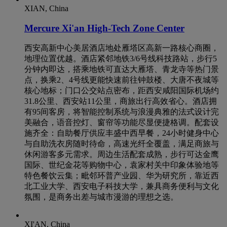
XIAN, China
Mercure Xi'an High-Tech Zone Center
西安高新中心美居酒店地处雁塔区高新一路核心商圈，
地理位置优越。酒店紧邻地铁3/6号线科技路站，步行5
分钟内即达，搭乘地铁可直达大雁塔、青龙寺等热门景
点，换乘2、4号线更能快速前往钟鼓楼、大唐不夜城等
核心地标；门口公交站点密布，距西安咸阳国际机场约
31.8公里、西安站11公里，商旅出行高效省心。酒店拥
有95间客房，将智能控制系统与浪漫典雅的法式设计完
美融合，语音控灯、窗帘等功能尽显便捷格调。配套设
施齐全：自助餐厅供应丰盛中西早餐，24小时健身中心
与自助洗衣房随时待命，高速光纤全覆盖，满足商旅与
休闲游客多元需求。周边生活配套成熟，步行可达金鹰
国际、世纪金花等购物中心，袁家村关中印象体验地等
特色餐饮云集；毗邻环普产业园、华为研究所，靠近西
北工业大学、西安电子科技大学，兼具商务便利与文化
氛围，是商务出差与城市漫游的理想之选。
XI'AN, China