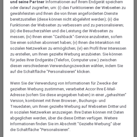
und seine Partner
Informationen auf Ihrem Endgerät speichern
oder darauf zugreifen, um: (i) das Funktionieren der Webseiten zu
gewährleisten und Ihnen die von Ihnen angeforderten Dienste
bereitzustellen (diese können nicht abgelehnt werden); (ii) die
Funktionen der Webseiten zu verbessern und zu personalisieren;
(iii) die Besucherzahlen und die Leistung der Webseiten zu
messen; (iv) Ihnen einen "Cashback“-Service anzubieten, sofern
Sie einen solchen abonniert haben; (v) Ihnen die Interaktion mit
sozialen Netzwerken zu ermöglichen; (vi) ein Profil Ihrer Interessen
zu erstellen, um Ihnen gezielte Werbung anzubieten. Sie können
Yanan
für jedes Ihrer Endgeräte (Telefon, Computer usw.) zwischen
diesen verschiedenen Verwendungszwecken wählen, indem Sie
auf die Schaltfläche "Personalisieren“ klicken.
Wenn Sie der Verwendung von Informationen für Zwecke der
gezielten Werbung zustimmen, verarbeitet Accor Ihre E-Mail-
Adresse (sofern Sie diese angegeben haben) in einer „gehashten“
Version, kombiniert mit Ihren Browser-, Buchungs- und
Treuedaten, um Ihnen gezielte Werbung auf Webseiten Dritter und
in sozialen Netzwerken anzuzeigen. Ihre Daten können mit Daten
abgeglichen werden, über die diese Dritten verfügen. Weitere
Informationen finden Sie im Abschnitt "Gezielte Werbung“ über
Xian
die Schaltfläche "Personalisieren“.