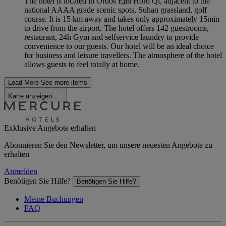
The hotel is located in Ordos Ejin Horo Qi, adjacent to the
national AAAA grade scenic spots, Suhan grassland, golf
course. It is 15 km away and takes only approximately 15min
to drive from the airport. The hotel offers 142 guestrooms,
restaurant, 24h Gym and selfservice laundry to provide
convenience to our guests. Our hotel will be an ideal choice
for business and leisure travellers. The atmosphere of the hotel
allows guests to feel totally at home.
Load More
See more items
Karte anzeigen
Exklusive Angebote erhalten
Abonnieren Sie den Newsletter, um unsere neuesten Angebote zu
erhalten
Anmelden
Benötigen Sie Hilfe?
Benötigen Sie Hilfe?
Meine Buchungen
FAQ