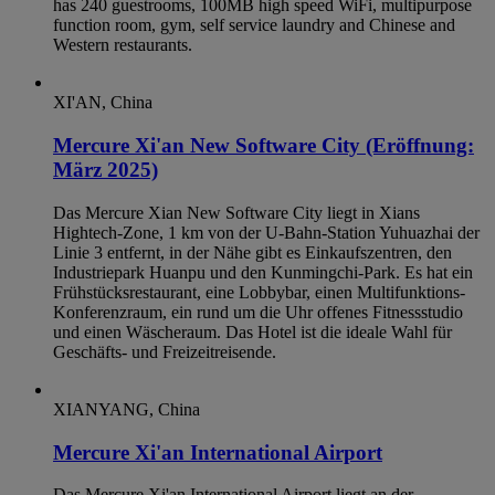
has 240 guestrooms, 100MB high speed WiFi, multipurpose
function room, gym, self service laundry and Chinese and
Western restaurants.
XI'AN, China
Mercure Xi'an New Software City (Eröffnung:
März 2025)
Das Mercure Xian New Software City liegt in Xians
Hightech-Zone, 1 km von der U-Bahn-Station Yuhuazhai der
Linie 3 entfernt, in der Nähe gibt es Einkaufszentren, den
Industriepark Huanpu und den Kunmingchi-Park. Es hat ein
Frühstücksrestaurant, eine Lobbybar, einen Multifunktions-
Konferenzraum, ein rund um die Uhr offenes Fitnessstudio
und einen Wäscheraum. Das Hotel ist die ideale Wahl für
Geschäfts- und Freizeitreisende.
XIANYANG, China
Mercure Xi'an International Airport
Das Mercure Xi'an International Airport liegt an der