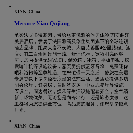
XIAN, China
Mercure Xian Qujiang
承袭法式浪漫基因，带给您更优雅的旅居体验 西安曲江
美居酒店，隶属于法国雅高及华住集团旗下的全球连锁
酒店品牌，距离大唐不夜城、大唐芙蓉园4公里路程。酒
店拥有二百余间设施一流，舒适优雅，宽敞明亮的客
房，房内提供无线Wi-Fi，保险箱，冰箱，平板电视，胶
囊咖啡机等设施设备，嘉宾房提供蓝牙音箱，免费迷你
吧和浴袍等至尊礼遇。在您忙碌一天之后，使您在美居
专属香氛下尽享轻松浪漫的法式生活。酒店还提供多功
能会议厅，健身房，自助洗衣房，中西式餐厅等设施一
应俱全。周边餐饮，娱乐等生活设施配套齐全，空气清
新，环境优美。无论您是商务出行，还是旅游度假，这
里都将为您提供全方位，高品质的服务，使您尽享惬意
时光。
XIAN, China