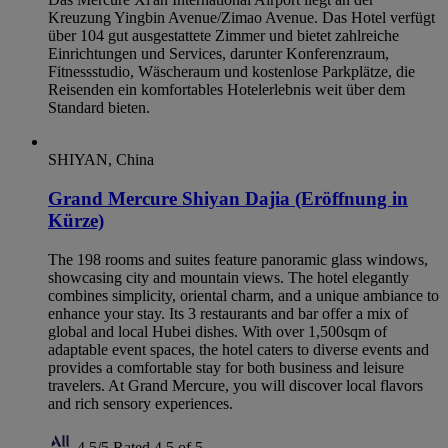
Kreuzung Yingbin Avenue/Zimao Avenue. Das Hotel verfügt
über 104 gut ausgestattete Zimmer und bietet zahlreiche
Einrichtungen und Services, darunter Konferenzraum,
Fitnessstudio, Wäscheraum und kostenlose Parkplätze, die
Reisenden ein komfortables Hotelerlebnis weit über dem
Standard bieten.
SHIYAN, China
Grand Mercure Shiyan Dajia (Eröffnung in
Kürze)
The 198 rooms and suites feature panoramic glass windows,
showcasing city and mountain views. The hotel elegantly
combines simplicity, oriental charm, and a unique ambiance to
enhance your stay. Its 3 restaurants and bar offer a mix of
global and local Hubei dishes. With over 1,500sqm of
adaptable event spaces, the hotel caters to diverse events and
provides a comfortable stay for both business and leisure
travelers. At Grand Mercure, you will discover local flavors
and rich sensory experiences.
4,5/5
Rated 4,5 of 5