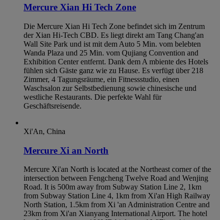
Mercure Xian Hi Tech Zone
Die Mercure Xian Hi Tech Zone befindet sich im Zentrum
der Xian Hi-Tech CBD. Es liegt direkt am Tang Chang'an
Wall Site Park und ist mit dem Auto 5 Min. vom belebten
Wanda Plaza und 25 Min. vom Qujiang Convention and
Exhibition Center entfernt. Dank dem A mbiente des Hotels
fühlen sich Gäste ganz wie zu Hause. Es verfügt über 218
Zimmer, 4 Tagungsräume, ein Fitnessstudio, einen
Waschsalon zur Selbstbedienung sowie chinesische und
westliche Restaurants. Die perfekte Wahl für
Geschäftsreisende.
Xi'An, China
Mercure Xi an North
Mercure Xi'an North is located at the Northeast corner of the
intersection between Fengcheng Twelve Road and Wenjing
Road. It is 500m away from Subway Station Line 2, 1km
from Subway Station Line 4, 1km from Xi'an High Railway
North Station, 1.5km from Xi 'an Administration Centre and
23km from Xi'an Xianyang International Airport. The hotel