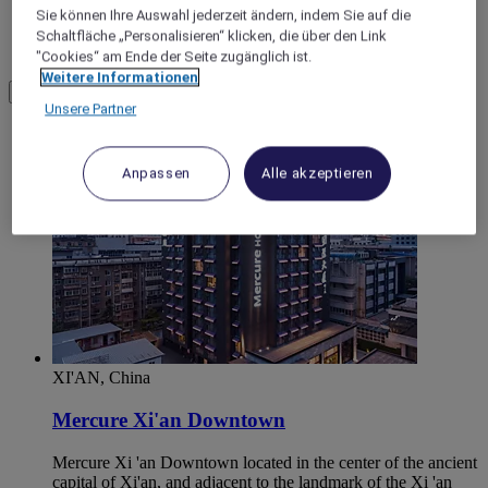
Sie können Ihre Auswahl jederzeit ändern, indem Sie auf die
Schaltfläche „Personalisieren“ klicken, die über den Link
Weinan
"Cookies“ am Ende der Seite zugänglich ist.
Weitere Informationen
Load More
See more items
Unsere Partner
Anpassen
Alle akzeptieren
XI'AN, China
Mercure Xi'an Downtown
Mercure Xi 'an Downtown located in the center of the ancient
capital of Xi'an, and adjacent to the landmark of the Xi 'an