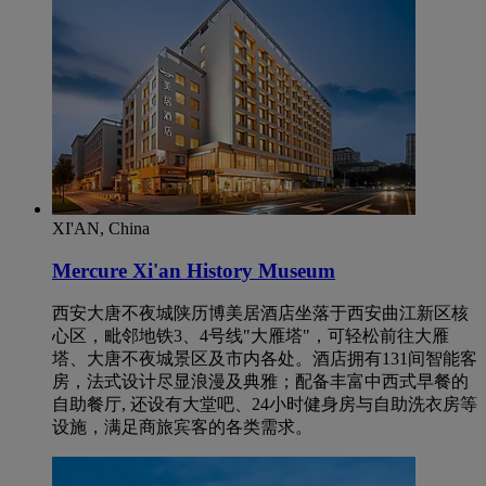
XI'AN, China
Mercure Xi'an History Museum
西安大唐不夜城陕历博美居酒店坐落于西安曲江新区核
心区，毗邻地铁3、4号线"大雁塔"，可轻松前往大雁
塔、大唐不夜城景区及市内各处。酒店拥有131间智能客
房，法式设计尽显浪漫及典雅；配备丰富中西式早餐的
自助餐厅, 还设有大堂吧、24小时健身房与自助洗衣房等
设施，满足商旅宾客的各类需求。