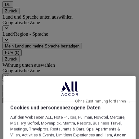
DE
Zurück
Land und Sprache unten auswählen
Geografische Zone
Land/Region - Sprache
Mein Land und meine Sprache bestätigen
EUR
(€)
Zurück
Währung unten auswählen
Geografische Zone
Währung
Meine Währung bestätigen
Ohne Zustimmung fortfahren →
Cookies und personenbezogene Daten
Auf den Webseiten ALL, HotelF1, Ibis, Pullman, Novotel, Mercure,
World
MGallery, Sofitel, Movenpick, Mantra, Resorts, Business Travel,
Asia
Meetings, Travelpros, Restaurants & Bars, Spa, Apartments &
China
Villen, Activities & Events, Limitless Experiences und Hera,
Accor
SHAANXI