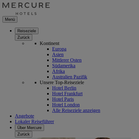
Menü
Reiseziele
Zurück
Kontinent
Europa
Asien
Mittlerer Osten
Südamerika
Afrika
Australien Pazifik
Unsere Top-Reiseziele
Hotel Berlin
Hotel Frankfurt
Hotel Paris
Hotel London
Alle Reiseziele anzeigen
Angebote
Lokaler Reiseführer
Über Mercure
Zurück