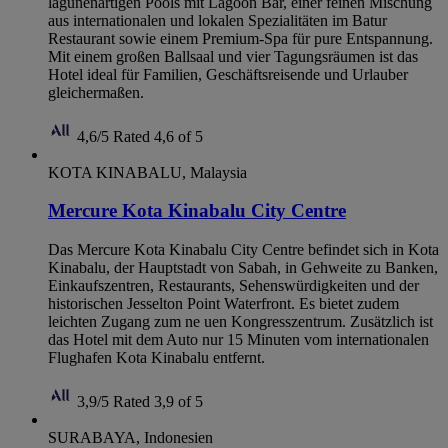
lagunenartigen Pools mit Lagoon Bar, einer feinen Mischung
aus internationalen und lokalen Spezialitäten im Batur
Restaurant sowie einem Premium-Spa für pure Entspannung.
Mit einem großen Ballsaal und vier Tagungsräumen ist das
Hotel ideal für Familien, Geschäftsreisende und Urlauber
gleichermaßen.
4,6/5
Rated 4,6 of 5
KOTA KINABALU, Malaysia
Mercure Kota Kinabalu City Centre
Das Mercure Kota Kinabalu City Centre befindet sich in Kota
Kinabalu, der Hauptstadt von Sabah, in Gehweite zu Banken,
Einkaufszentren, Restaurants, Sehenswürdigkeiten und der
historischen Jesselton Point Waterfront. Es bietet zudem
leichten Zugang zum ne uen Kongresszentrum. Zusätzlich ist
das Hotel mit dem Auto nur 15 Minuten vom internationalen
Flughafen Kota Kinabalu entfernt.
3,9/5
Rated 3,9 of 5
SURABAYA, Indonesien