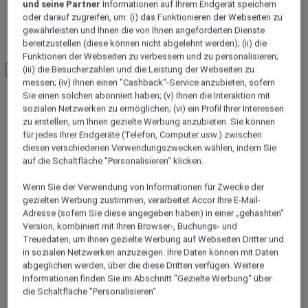
und seine Partner
Informationen auf Ihrem Endgerät speichern
oder darauf zugreifen, um: (i) das Funktionieren der Webseiten zu
gewährleisten und Ihnen die von Ihnen angeforderten Dienste
Papouasie
bereitzustellen (diese können nicht abgelehnt werden); (ii) die
Funktionen der Webseiten zu verbessern und zu personalisieren;
(iii) die Besucherzahlen und die Leistung der Webseiten zu
Load More
See more items
messen; (iv) Ihnen einen "Cashback“-Service anzubieten, sofern
Sie einen solchen abonniert haben; (v) Ihnen die Interaktion mit
sozialen Netzwerken zu ermöglichen; (vi) ein Profil Ihrer Interessen
zu erstellen, um Ihnen gezielte Werbung anzubieten. Sie können
für jedes Ihrer Endgeräte (Telefon, Computer usw.) zwischen
diesen verschiedenen Verwendungszwecken wählen, indem Sie
auf die Schaltfläche "Personalisieren“ klicken.
Wenn Sie der Verwendung von Informationen für Zwecke der
gezielten Werbung zustimmen, verarbeitet Accor Ihre E-Mail-
Adresse (sofern Sie diese angegeben haben) in einer „gehashten“
Version, kombiniert mit Ihren Browser-, Buchungs- und
Treuedaten, um Ihnen gezielte Werbung auf Webseiten Dritter und
JAYAPURA, Indonesien
in sozialen Netzwerken anzuzeigen. Ihre Daten können mit Daten
abgeglichen werden, über die diese Dritten verfügen. Weitere
Mercure Jayapura
Informationen finden Sie im Abschnitt "Gezielte Werbung“ über
die Schaltfläche "Personalisieren“.
Das Mercure Jayapura befindet sich in günstiger Lage im