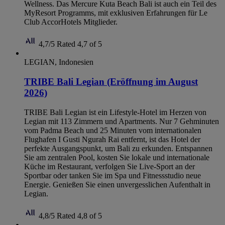
Wellness. Das Mercure Kuta Beach Bali ist auch ein Teil des
MyResort Programms, mit exklusiven Erfahrungen für Le
Club AccorHotels Mitglieder.
4,7/5
Rated 4,7 of 5
LEGIAN, Indonesien
TRIBE Bali Legian (Eröffnung im August
2026)
TRIBE Bali Legian ist ein Lifestyle-Hotel im Herzen von
Legian mit 113 Zimmern und Apartments. Nur 7 Gehminuten
vom Padma Beach und 25 Minuten vom internationalen
Flughafen I Gusti Ngurah Rai entfernt, ist das Hotel der
perfekte Ausgangspunkt, um Bali zu erkunden. Entspannen
Sie am zentralen Pool, kosten Sie lokale und internationale
Küche im Restaurant, verfolgen Sie Live-Sport an der
Sportbar oder tanken Sie im Spa und Fitnessstudio neue
Energie. Genießen Sie einen unvergesslichen Aufenthalt in
Legian.
4,8/5
Rated 4,8 of 5