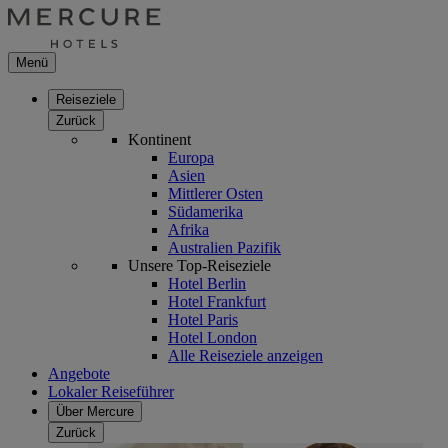
Menü
Reiseziele
Zurück
Kontinent
Europa
Asien
Mittlerer Osten
Südamerika
Afrika
Australien Pazifik
Unsere Top-Reiseziele
Hotel Berlin
Hotel Frankfurt
Hotel Paris
Hotel London
Alle Reiseziele anzeigen
Angebote
Lokaler Reiseführer
Über Mercure
Zurück