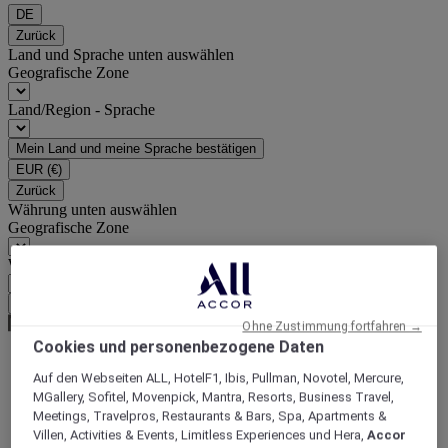
DE
Zurück
Land und Sprache unten auswählen
Geografische Zone
Land/Region - Sprache
Mein Land und meine Sprache bestätigen
EUR
(€)
Zurück
Währung unten auswählen
Geografische Zone
Währung
Meine Währung bestätigen
Ohne Zustimmung fortfahren →
Cookies und personenbezogene Daten
Auf den Webseiten ALL, HotelF1, Ibis, Pullman, Novotel, Mercure,
World
MGallery, Sofitel, Movenpick, Mantra, Resorts, Business Travel,
Asia
Meetings, Travelpros, Restaurants & Bars, Spa, Apartments &
Indonesia
Villen, Activities & Events, Limitless Experiences und Hera,
Accor
NOUVELLE GUINEE