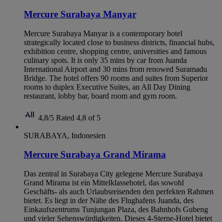
Mercure Surabaya Manyar
Mercure Surabaya Manyar is a contemporary hotel
strategically located close to business districts, financial hubs,
exhibition centre, shopping centre, universities and famous
culinary spots. It is only 35 mins by car from Juanda
International Airport and 30 mins from renowed Suramadu
Bridge. The hotel offers 90 rooms and suites from Superior
rooms to duplex Executive Suites, an All Day Dining
restaurant, lobby bar, board room and gym room.
4,8/5
Rated 4,8 of 5
SURABAYA, Indonesien
Mercure Surabaya Grand Mirama
Das zentral in Surabaya City gelegene Mercure Surabaya
Grand Mirama ist ein Mittelklassehotel, das sowohl
Geschäfts- als auch Urlaubsreisenden den perfekten Rahmen
bietet. Es liegt in der Nähe des Flughafens Juanda, des
Einkaufszentrums Tunjungan Plaza, des Bahnhofs Gubeng
und vieler Sehenswürdigkeiten. Dieses 4-Sterne-Hotel bietet