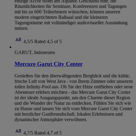
einzige Accor Hotel am Äquator. Geschäftsl eute, die
Räumlichkeiten für Seminare, Konferenzen und Tagungen
mit bis zu 600 Teilnehmern wünschen, können unseren
modern eingerichteten Ballsaal und die kleineren
Tagungsräume mit vollständiger audiovisueller Ausstattung
nutzen.
4,5/5
Rated 4,5 of 5
GARUT, Indonesien
Mercure Garut City Center
Genießen Sie den überwältigenden Bergblick und die kühle,
frische Luft von West Java - von Ihrem Zimmer oder unserem
tollen Infinity-Pool aus. Ob Sie der Hitze entfliehen oder neue
Abenteuer erleben möchten - das Mercure Garut City Center
ist der ideale Ausgangspunkt, um den Charme dieser Region
und die Wunder der Natur zu entdecken. Fühlen Sie sich wie
zu Hause und lassen Sie sich vom Mercure Garut City Center
mit herzlicher Gastfreundschaft, lokalen Erlebnissen und
dynamischer Atmosphäre verwöhnen.
4,7/5
Rated 4,7 of 5