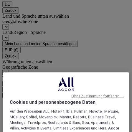
DE
Zurück
Land und Sprache unten auswählen
Geografische Zone
Land/Region - Sprache
Mein Land und meine Sprache bestätigen
EUR
(€)
Zurück
Währung unten auswählen
Geografische Zone
Währung
Meine Währung bestätigen
Ohne Zustimmung fortfahren →
Cookies und personenbezogene Daten
Auf den Webseiten ALL, HotelF1, Ibis, Pullman, Novotel, Mercure,
World
MGallery, Sofitel, Movenpick, Mantra, Resorts, Business Travel,
Europe
Meetings, Travelpros, Restaurants & Bars, Spa, Apartments &
Italy
Villen, Activities & Events, Limitless Experiences und Hera,
Accor
LOMBARDY