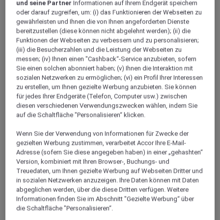
und seine Partner
Informationen auf Ihrem Endgerät speichern
oder darauf zugreifen, um: (i) das Funktionieren der Webseiten zu
gewährleisten und Ihnen die von Ihnen angeforderten Dienste
bereitzustellen (diese können nicht abgelehnt werden); (ii) die
Funktionen der Webseiten zu verbessern und zu personalisieren;
(iii) die Besucherzahlen und die Leistung der Webseiten zu
messen; (iv) Ihnen einen "Cashback“-Service anzubieten, sofern
Sie einen solchen abonniert haben; (v) Ihnen die Interaktion mit
sozialen Netzwerken zu ermöglichen; (vi) ein Profil Ihrer Interessen
zu erstellen, um Ihnen gezielte Werbung anzubieten. Sie können
Monza
für jedes Ihrer Endgeräte (Telefon, Computer usw.) zwischen
diesen verschiedenen Verwendungszwecken wählen, indem Sie
auf die Schaltfläche "Personalisieren“ klicken.
Wenn Sie der Verwendung von Informationen für Zwecke der
gezielten Werbung zustimmen, verarbeitet Accor Ihre E-Mail-
Adresse (sofern Sie diese angegeben haben) in einer „gehashten“
Version, kombiniert mit Ihren Browser-, Buchungs- und
Treuedaten, um Ihnen gezielte Werbung auf Webseiten Dritter und
in sozialen Netzwerken anzuzeigen. Ihre Daten können mit Daten
abgeglichen werden, über die diese Dritten verfügen. Weitere
Informationen finden Sie im Abschnitt "Gezielte Werbung“ über
Stezzano
die Schaltfläche "Personalisieren“.