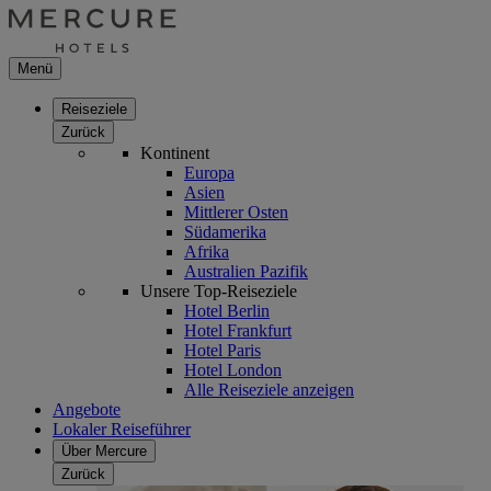
Menü
Reiseziele
Zurück
Kontinent
Europa
Asien
Mittlerer Osten
Südamerika
Afrika
Australien Pazifik
Unsere Top-Reiseziele
Hotel Berlin
Hotel Frankfurt
Hotel Paris
Hotel London
Alle Reiseziele anzeigen
Angebote
Lokaler Reiseführer
Über Mercure
Zurück