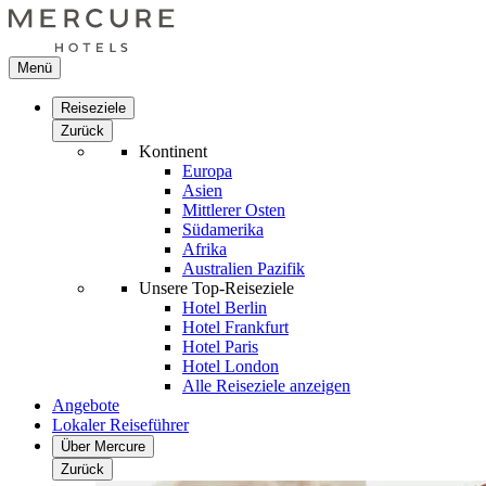
Menü
Reiseziele
Zurück
Kontinent
Europa
Asien
Mittlerer Osten
Südamerika
Afrika
Australien Pazifik
Unsere Top-Reiseziele
Hotel Berlin
Hotel Frankfurt
Hotel Paris
Hotel London
Alle Reiseziele anzeigen
Angebote
Lokaler Reiseführer
Über Mercure
Zurück