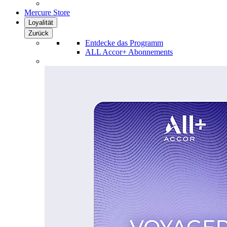
Mercure Store
Loyalität
Zurück
Entdecke das Programm
ALL Accor+ Abonnements