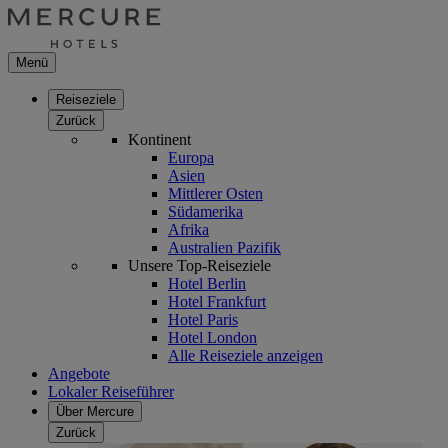
Menü
Reiseziele
Zurück
Kontinent
Europa
Asien
Mittlerer Osten
Südamerika
Afrika
Australien Pazifik
Unsere Top-Reiseziele
Hotel Berlin
Hotel Frankfurt
Hotel Paris
Hotel London
Alle Reiseziele anzeigen
Angebote
Lokaler Reiseführer
Über Mercure
Zurück