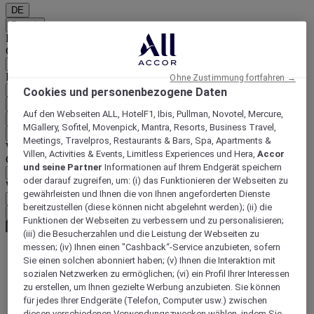
DE
Zurück
Land und Sprache unten auswählen
Geografische Zone
Land/Region - Sprache
Ohne Zustimmung fortfahren →
Cookies und personenbezogene Daten
Mein Land und meine Sprache bestätigen
Auf den Webseiten ALL, HotelF1, Ibis, Pullman, Novotel, Mercure,
EUR
(€)
MGallery, Sofitel, Movenpick, Mantra, Resorts, Business Travel,
Zurück
Meetings, Travelpros, Restaurants & Bars, Spa, Apartments &
Währung unten auswählen
Villen, Activities & Events, Limitless Experiences und Hera,
Accor
Geografische Zone
und seine Partner
Informationen auf Ihrem Endgerät speichern
oder darauf zugreifen, um: (i) das Funktionieren der Webseiten zu
Währung
gewährleisten und Ihnen die von Ihnen angeforderten Dienste
bereitzustellen (diese können nicht abgelehnt werden); (ii) die
Meine Währung bestätigen
Funktionen der Webseiten zu verbessern und zu personalisieren;
(iii) die Besucherzahlen und die Leistung der Webseiten zu
messen; (iv) Ihnen einen "Cashback“-Service anzubieten, sofern
Sie einen solchen abonniert haben; (v) Ihnen die Interaktion mit
World
sozialen Netzwerken zu ermöglichen; (vi) ein Profil Ihrer Interessen
Europe
zu erstellen, um Ihnen gezielte Werbung anzubieten. Sie können
France
für jedes Ihrer Endgeräte (Telefon, Computer usw.) zwischen
Loire Valley
diesen verschiedenen Verwendungszwecken wählen, indem Sie