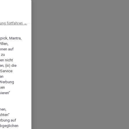
ng fortfahren →
npick, Mantra,
llen,
onen auf
 zu
en nicht
; (iii) die
-Service
len
e Werbung
sen
ieren“
men,
shten“
erbung auf
abgeglichen