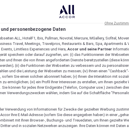
Ohne Zustimmu
 und personenbezogene Daten
bseiten ALL, HotelF1, Ibis, Pullman, Novotel, Mercure, MGallery, Sofitel, Move
usiness Travel, Meetings, Travelpros, Restaurants & Bars, Spa, Apartments & Vi
& Events, Limitless Experiences und Hera,
Accor und seine Partner
Informati
erät speichern oder darauf zugreifen, um: (i) das Funktionieren der Webseiten
ten und Ihnen die von Ihnen angeforderten Dienste bereitzustellen (diese könn
erden); (ii) die Funktionen der Webseiten zu verbessern und zu personalisieren
hlen und die Leistung der Webseiten zu messen; (iv) Ihnen einen "Cashback“
 sofern Sie einen solchen abonniert haben; (v) Ihnen die Interaktion mit sozia
zu ermöglichen; (vi) ein Profil Ihrer Interessen zu erstellen, um Ihnen gezielt
. Sie können für jedes Ihrer Endgeräte (Telefon, Computer usw.) zwischen die
nen Verwendungszwecken wählen, indem Sie auf die Schaltfläche "Personalis
er Verwendung von Informationen für Zwecke der gezielten Werbung zustim
t Accor Ihre E-Mail-Adresse (sofern Sie diese angegeben haben) in einer „geha
gartig macht
ombiniert mit Ihren Browser-, Buchungs- und Treuedaten, um Ihnen gezielte W
Dritter und in sozialen Netzwerken anzuzeigen. Ihre Daten können mit Daten 