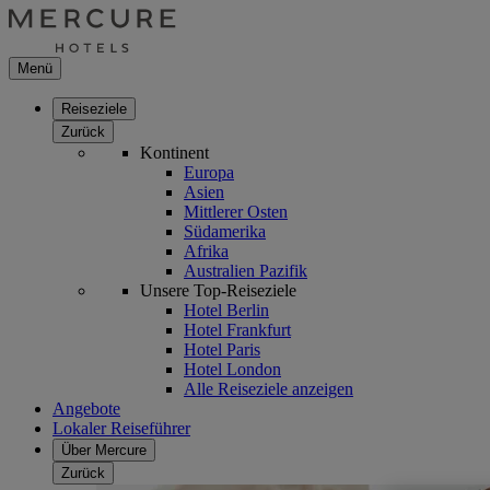
Menü
Reiseziele
Zurück
Kontinent
Europa
Asien
Mittlerer Osten
Südamerika
Afrika
Australien Pazifik
Unsere Top-Reiseziele
Hotel Berlin
Hotel Frankfurt
Hotel Paris
Hotel London
Alle Reiseziele anzeigen
Angebote
Lokaler Reiseführer
Über Mercure
Zurück