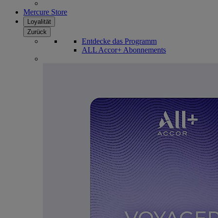
Mercure Store
Loyalität
Zurück
Entdecke das Programm
ALL Accor+ Abonnements