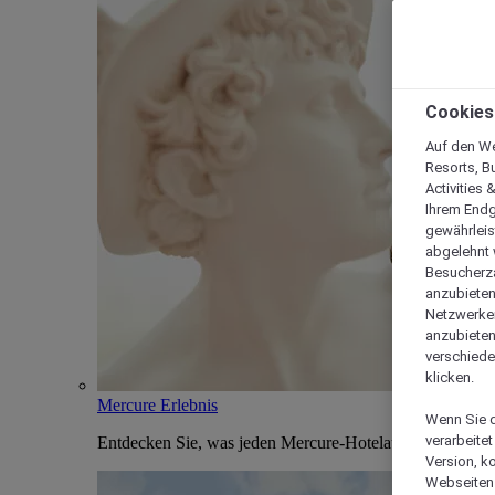
Cookies
Auf den We
Resorts, B
Activities 
Ihrem Endg
gewährleis
abgelehnt w
Besucherza
anzubieten,
Netzwerken 
anzubieten
verschiede
klicken.
Mercure Erlebnis
Wenn Sie d
verarbeite
Entdecken Sie, was jeden Mercure-Hotelaufenthalt einzi
Version, k
Webseiten 