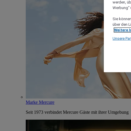
werden, üb
Werbung“ ü
Sie können 
über den L
Weitere 
Unsere Par
Marke Mercure
Seit 1973 verbindet Mercure Gäste mit ihrer Umgebung