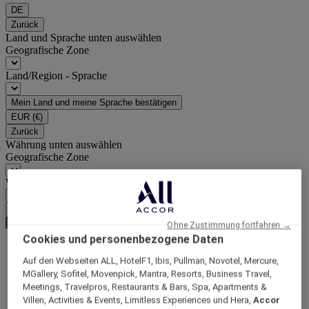
DE
Zurück
Land und Sprache unten auswählen
Geografische Zone
Land/Region - Sprache
Mein Land und meine Sprache bestätigen
EUR
(€)
Zurück
Währung unten auswählen
Geografische Zone
Währung
Meine Währung bestätigen
Ohne Zustimmung fortfahren →
Cookies und personenbezogene Daten
Auf den Webseiten ALL, HotelF1, Ibis, Pullman, Novotel, Mercure,
World
MGallery, Sofitel, Movenpick, Mantra, Resorts, Business Travel,
Europe
Meetings, Travelpros, Restaurants & Bars, Spa, Apartments &
France
Villen, Activities & Events, Limitless Experiences und Hera,
Accor
Auvergne