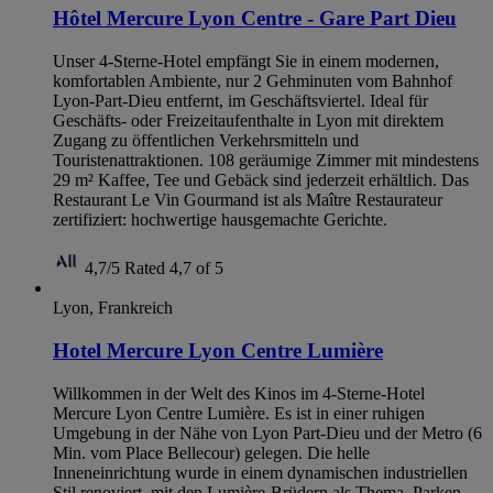
Hôtel Mercure Lyon Centre - Gare Part Dieu
Unser 4-Sterne-Hotel empfängt Sie in einem modernen,
komfortablen Ambiente, nur 2 Gehminuten vom Bahnhof
Lyon-Part-Dieu entfernt, im Geschäftsviertel. Ideal für
Geschäfts- oder Freizeitaufenthalte in Lyon mit direktem
Zugang zu öffentlichen Verkehrsmitteln und
Touristenattraktionen. 108 geräumige Zimmer mit mindestens
29 m² Kaffee, Tee und Gebäck sind jederzeit erhältlich. Das
Restaurant Le Vin Gourmand ist als Maître Restaurateur
zertifiziert: hochwertige hausgemachte Gerichte.
4,7/5
Rated 4,7 of 5
Lyon, Frankreich
Hotel Mercure Lyon Centre Lumière
Willkommen in der Welt des Kinos im 4-Sterne-Hotel
Mercure Lyon Centre Lumière. Es ist in einer ruhigen
Umgebung in der Nähe von Lyon Part-Dieu und der Metro (6
Min. vom Place Bellecour) gelegen. Die helle
Inneneinrichtung wurde in einem dynamischen industriellen
Stil renoviert, mit den Lumière-Brüdern als Thema. Parken