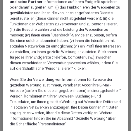
ALLIER
und seine Partner
Informationen auf Ihrem Endgerät speichern
oder darauf zugreifen, um: (i) das Funktionieren der Webseiten zu
gewährleisten und Ihnen die von Ihnen angeforderten Dienste
bereitzustellen (diese können nicht abgelehnt werden); (ii) die
Funktionen der Webseiten zu verbessern und zu personalisieren;
(iii) die Besucherzahlen und die Leistung der Webseiten zu
messen; (iv) Ihnen einen "Cashback“-Service anzubieten, sofern
Sie einen solchen abonniert haben; (v) Ihnen die Interaktion mit
sozialen Netzwerken zu ermöglichen; (vi) ein Profil Ihrer Interessen
zu erstellen, um Ihnen gezielte Werbung anzubieten. Sie können
für jedes Ihrer Endgeräte (Telefon, Computer usw.) zwischen
Bellerive Sur Allier
diesen verschiedenen Verwendungszwecken wählen, indem Sie
auf die Schaltfläche "Personalisieren“ klicken.
Wenn Sie der Verwendung von Informationen für Zwecke der
gezielten Werbung zustimmen, verarbeitet Accor Ihre E-Mail-
Yzeure
Adresse (sofern Sie diese angegeben haben) in einer „gehashten“
Version, kombiniert mit Ihren Browser-, Buchungs- und
Treuedaten, um Ihnen gezielte Werbung auf Webseiten Dritter und
in sozialen Netzwerken anzuzeigen. Ihre Daten können mit Daten
abgeglichen werden, über die diese Dritten verfügen. Weitere
Informationen finden Sie im Abschnitt "Gezielte Werbung“ über
die Schaltfläche "Personalisieren“.