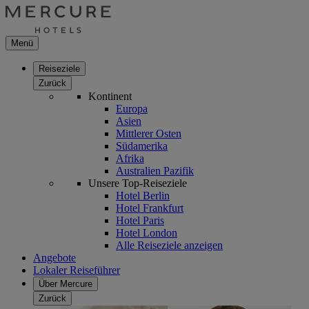
Menü
Reiseziele
Zurück
Kontinent
Europa
Asien
Mittlerer Osten
Südamerika
Afrika
Australien Pazifik
Unsere Top-Reiseziele
Hotel Berlin
Hotel Frankfurt
Hotel Paris
Hotel London
Alle Reiseziele anzeigen
Angebote
Lokaler Reiseführer
Über Mercure
Zurück