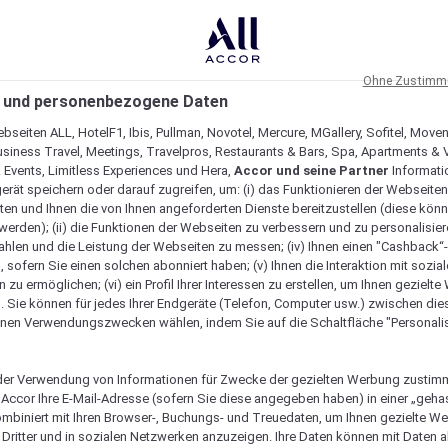
Ohne Zustimmu
 und personenbezogene Daten
bseiten ALL, HotelF1, Ibis, Pullman, Novotel, Mercure, MGallery, Sofitel, Move
usiness Travel, Meetings, Travelpros, Restaurants & Bars, Spa, Apartments & Vi
& Events, Limitless Experiences und Hera,
Accor und seine Partner
Informati
erät speichern oder darauf zugreifen, um: (i) das Funktionieren der Webseiten
ten und Ihnen die von Ihnen angeforderten Dienste bereitzustellen (diese könn
erden); (ii) die Funktionen der Webseiten zu verbessern und zu personalisieren
hlen und die Leistung der Webseiten zu messen; (iv) Ihnen einen "Cashback“
 sofern Sie einen solchen abonniert haben; (v) Ihnen die Interaktion mit sozia
zu ermöglichen; (vi) ein Profil Ihrer Interessen zu erstellen, um Ihnen gezielt
. Sie können für jedes Ihrer Endgeräte (Telefon, Computer usw.) zwischen die
nen Verwendungszwecken wählen, indem Sie auf die Schaltfläche "Personalis
er Verwendung von Informationen für Zwecke der gezielten Werbung zustim
t Accor Ihre E-Mail-Adresse (sofern Sie diese angegeben haben) in einer „geha
gartig macht
ombiniert mit Ihren Browser-, Buchungs- und Treuedaten, um Ihnen gezielte W
Dritter und in sozialen Netzwerken anzuzeigen. Ihre Daten können mit Daten 