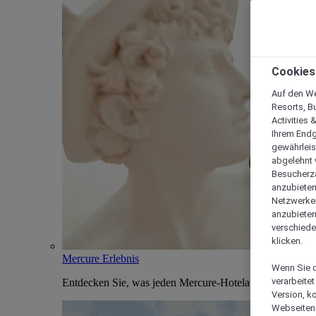
Cookies
Auf den We
Resorts, B
Activities 
Ihrem Endg
gewährleis
abgelehnt w
Besucherza
anzubieten,
Netzwerken 
anzubieten
verschiede
klicken.
Mercure Erlebnis
Wenn Sie d
verarbeite
Entdecken Sie, was jeden Mercure-Hotelaufenthalt einzi
Version, k
Webseiten 