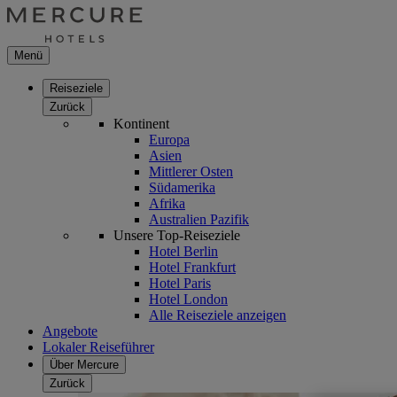
Menü
Reiseziele
Zurück
Kontinent
Europa
Asien
Mittlerer Osten
Südamerika
Afrika
Australien Pazifik
Unsere Top-Reiseziele
Hotel Berlin
Hotel Frankfurt
Hotel Paris
Hotel London
Alle Reiseziele anzeigen
Angebote
Lokaler Reiseführer
Über Mercure
Zurück