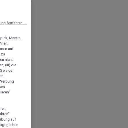
ng fortfahren →
npick, Mantra,
llen,
onen auf
 zu
en nicht
; (iii) die
-Service
len
e Werbung
sen
ieren“
men,
shten“
erbung auf
abgeglichen