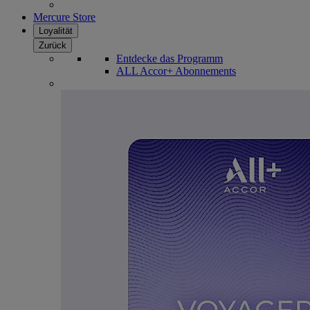
Mercure Store
Loyalität
Zurück
Entdecke das Programm
ALL Accor+ Abonnements