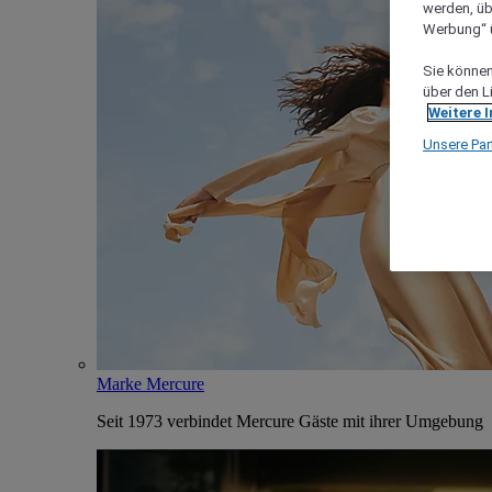
werden, üb
Werbung“ ü
Sie können 
über den L
Weitere 
Unsere Par
Marke Mercure
Seit 1973 verbindet Mercure Gäste mit ihrer Umgebung