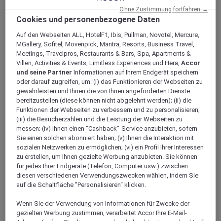
Loyalität
Ohne Zustimmung fortfahren →
Zurück
Cookies und personenbezogene Daten
Entdecke das Programm
Auf den Webseiten ALL, HotelF1, Ibis, Pullman, Novotel, Mercure,
ALL Accor+ Abonnements
MGallery, Sofitel, Movenpick, Mantra, Resorts, Business Travel,
Meetings, Travelpros, Restaurants & Bars, Spa, Apartments &
Villen, Activities & Events, Limitless Experiences und Hera,
Accor
und seine Partner
Informationen auf Ihrem Endgerät speichern
oder darauf zugreifen, um: (i) das Funktionieren der Webseiten zu
gewährleisten und Ihnen die von Ihnen angeforderten Dienste
bereitzustellen (diese können nicht abgelehnt werden); (ii) die
Funktionen der Webseiten zu verbessern und zu personalisieren;
(iii) die Besucherzahlen und die Leistung der Webseiten zu
messen; (iv) Ihnen einen "Cashback“-Service anzubieten, sofern
Sie einen solchen abonniert haben; (v) Ihnen die Interaktion mit
sozialen Netzwerken zu ermöglichen; (vi) ein Profil Ihrer Interessen
ALL Accor+ Voyager
zu erstellen, um Ihnen gezielte Werbung anzubieten. Sie können
15% rabatt das ganze Jahr
über auf Ihre Aufenthalte
für jedes Ihrer Endgeräte (Telefon, Computer usw.) zwischen
bei über 30 Marken
diesen verschiedenen Verwendungszwecken wählen, indem Sie
auf die Schaltfläche "Personalisieren“ klicken.
JETZT ANMELDEN
Wenn Sie der Verwendung von Informationen für Zwecke der
Mehr
gezielten Werbung zustimmen, verarbeitet Accor Ihre E-Mail-