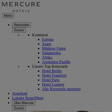
Menü
Reiseziele
Zurück
Kontinent
Europa
Asien
Mittlerer Osten
Südamerika
Afrika
Australien Pazifik
Unsere Top-Reiseziele
Hotel Berlin
Hotel Frankfurt
Hotel Paris
Hotel London
Alle Reiseziele anzeigen
Angebote
Lokaler Reiseführer
Über Mercure
Zurück