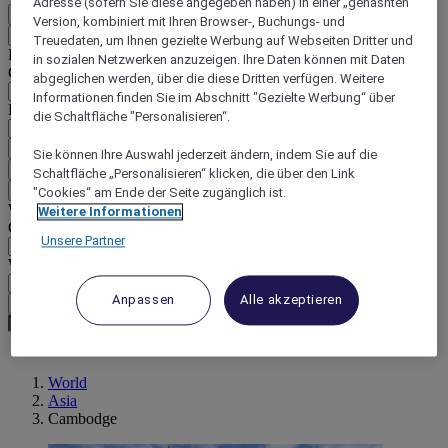
Adresse (sofern Sie diese angegeben haben) in einer „gehashten“
DE
Version, kombiniert mit Ihren Browser-, Buchungs- und
Zurück
Treuedaten, um Ihnen gezielte Werbung auf Webseiten Dritter und
Land und Sprache unten auswählen
in sozialen Netzwerken anzuzeigen. Ihre Daten können mit Daten
Geografische Zone
abgeglichen werden, über die diese Dritten verfügen. Weitere
Informationen finden Sie im Abschnitt "Gezielte Werbung“ über
Land/Region - Sprache
die Schaltfläche "Personalisieren“.
Mein Land und meine Sprache bestätigen
Sie können Ihre Auswahl jederzeit ändern, indem Sie auf die
EUR
(€)
Schaltfläche „Personalisieren“ klicken, die über den Link
Zurück
"Cookies“ am Ende der Seite zugänglich ist.
Währung unten auswählen
Weitere Informationen
Geografische Zone
Unsere Partner
Währung
Anpassen
Alle akzeptieren
Meine Währung bestätigen
World
Asia
Cambodge