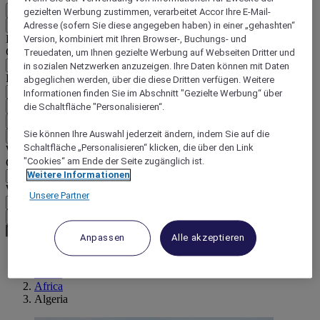
DE
gezielten Werbung zustimmen, verarbeitet Accor Ihre E-Mail-
Zurück
Adresse (sofern Sie diese angegeben haben) in einer „gehashten“
Land und Sprache unten auswählen
Version, kombiniert mit Ihren Browser-, Buchungs- und
Geografische Zone
Treuedaten, um Ihnen gezielte Werbung auf Webseiten Dritter und
in sozialen Netzwerken anzuzeigen. Ihre Daten können mit Daten
Land/Region - Sprache
abgeglichen werden, über die diese Dritten verfügen. Weitere
Informationen finden Sie im Abschnitt "Gezielte Werbung“ über
Mein Land und meine Sprache bestätigen
die Schaltfläche "Personalisieren“.
EUR
(€)
Sie können Ihre Auswahl jederzeit ändern, indem Sie auf die
Zurück
Schaltfläche „Personalisieren“ klicken, die über den Link
Währung unten auswählen
"Cookies“ am Ende der Seite zugänglich ist.
Geografische Zone
Weitere Informationen
Währung
Unsere Partner
Meine Währung bestätigen
Anpassen
Alle akzeptieren
World
Africa
Algeria