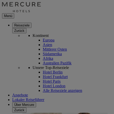
Menü
Reiseziele
Zurück
Kontinent
Europa
Asien
Mittlerer Osten
Südamerika
Afrika
Australien Pazifik
Unsere Top-Reiseziele
Hotel Berlin
Hotel Frankfurt
Hotel Paris
Hotel London
Alle Reiseziele anzeigen
Angebote
Lokaler Reiseführer
Über Mercure
Zurück