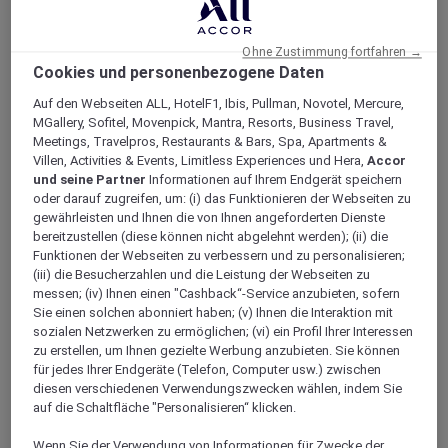
Loyalität
Zurück
Ohne Zustimmung fortfahren →
Entdecke das Programm
Cookies und personenbezogene Daten
ALL Accor+ Abonnements
Auf den Webseiten ALL, HotelF1, Ibis, Pullman, Novotel, Mercure,
MGallery, Sofitel, Movenpick, Mantra, Resorts, Business Travel,
Meetings, Travelpros, Restaurants & Bars, Spa, Apartments &
Villen, Activities & Events, Limitless Experiences und Hera,
Accor
und seine Partner
Informationen auf Ihrem Endgerät speichern
oder darauf zugreifen, um: (i) das Funktionieren der Webseiten zu
gewährleisten und Ihnen die von Ihnen angeforderten Dienste
bereitzustellen (diese können nicht abgelehnt werden); (ii) die
Funktionen der Webseiten zu verbessern und zu personalisieren;
(iii) die Besucherzahlen und die Leistung der Webseiten zu
messen; (iv) Ihnen einen "Cashback“-Service anzubieten, sofern
ALL Accor+ Voyager
Sie einen solchen abonniert haben; (v) Ihnen die Interaktion mit
sozialen Netzwerken zu ermöglichen; (vi) ein Profil Ihrer Interessen
15% rabatt das ganze Jahr
über auf Ihre Aufenthalte
zu erstellen, um Ihnen gezielte Werbung anzubieten. Sie können
bei über 30 Marken
für jedes Ihrer Endgeräte (Telefon, Computer usw.) zwischen
JETZT ANMELDEN
diesen verschiedenen Verwendungszwecken wählen, indem Sie
auf die Schaltfläche "Personalisieren“ klicken.
Mehr
Wenn Sie der Verwendung von Informationen für Zwecke der