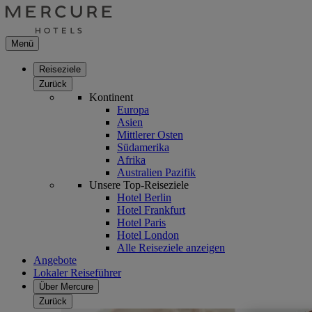
Menü
Reiseziele
Zurück
Kontinent
Europa
Asien
Mittlerer Osten
Südamerika
Afrika
Australien Pazifik
Unsere Top-Reiseziele
Hotel Berlin
Hotel Frankfurt
Hotel Paris
Hotel London
Alle Reiseziele anzeigen
Angebote
Lokaler Reiseführer
Über Mercure
Zurück