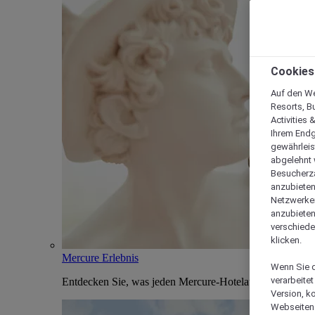
Cookies
Auf den We
Resorts, B
Activities 
Ihrem Endg
gewährleis
abgelehnt w
Besucherza
anzubieten,
Netzwerken 
anzubieten
verschiede
klicken.
Mercure Erlebnis
Wenn Sie d
verarbeite
Entdecken Sie, was jeden Mercure-Hotelaufenthalt einzi
Version, k
Webseiten 