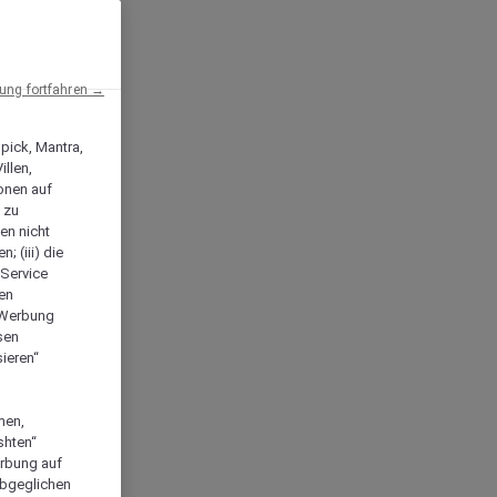
ng fortfahren →
npick, Mantra,
llen,
onen auf
 zu
en nicht
; (iii) die
-Service
len
e Werbung
sen
ieren“
men,
shten“
erbung auf
abgeglichen