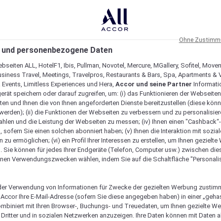
Ohne Zustimmu
 und personenbezogene Daten
bseiten ALL, HotelF1, Ibis, Pullman, Novotel, Mercure, MGallery, Sofitel, Move
usiness Travel, Meetings, Travelpros, Restaurants & Bars, Spa, Apartments & Vi
& Events, Limitless Experiences und Hera,
Accor und seine Partner
Informati
erät speichern oder darauf zugreifen, um: (i) das Funktionieren der Webseiten
ten und Ihnen die von Ihnen angeforderten Dienste bereitzustellen (diese könn
erden); (ii) die Funktionen der Webseiten zu verbessern und zu personalisieren
hlen und die Leistung der Webseiten zu messen; (iv) Ihnen einen "Cashback“
 sofern Sie einen solchen abonniert haben; (v) Ihnen die Interaktion mit sozia
zu ermöglichen; (vi) ein Profil Ihrer Interessen zu erstellen, um Ihnen gezielt
. Sie können für jedes Ihrer Endgeräte (Telefon, Computer usw.) zwischen die
nen Verwendungszwecken wählen, indem Sie auf die Schaltfläche "Personalis
er Verwendung von Informationen für Zwecke der gezielten Werbung zustim
t Accor Ihre E-Mail-Adresse (sofern Sie diese angegeben haben) in einer „geha
gartig macht
ombiniert mit Ihren Browser-, Buchungs- und Treuedaten, um Ihnen gezielte W
Dritter und in sozialen Netzwerken anzuzeigen. Ihre Daten können mit Daten 