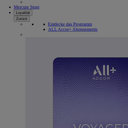
Mercure Store
Loyalität
Zurück
Entdecke das Programm
ALL Accor+ Abonnements