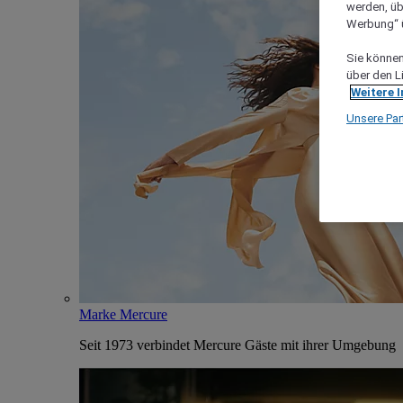
werden, üb
Werbung“ ü
Sie können 
über den L
Weitere 
Unsere Par
Marke Mercure
Seit 1973 verbindet Mercure Gäste mit ihrer Umgebung