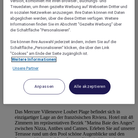
Version, kombiniert mit Ihren Browser-, Buchungs- und
Alpes Maritimes
Treuedaten, um Ihnen gezielte Werbung auf Webseiten Dritter und
Villeneuve Loubet
in sozialen Netzwerken anzuzeigen. Ihre Daten können mit Daten
abgeglichen werden, über die diese Dritten verfügen. Weitere
Informationen finden Sie im Abschnitt "Gezielte Werbung“ über
die Schaltfläche "Personalisieren“.
Sie können Ihre Auswahl jederzeit ändern, indem Sie auf die
Schaltfläche „Personalisieren“ klicken, die über den Link
"Cookies“ am Ende der Seite zugänglich ist.
Weitere Informationen
Unsere Partner
Anpassen
Alle akzeptieren
VILLENEUVE-LOUBET, Frankreich
Mercure Villeneuve-Loubet Plage Hotel
Das Mercure Villeneuve Loubet Plage befindet sich in
einzigartiger Lage an der französischen Riviera. Hotel mit 48
Zimmern im repräsentativen Bezirk "Marina Baie des Anges"
zwischen Nizza, Antibes und Cannes. Erleben Sie auf unserer
Terrasse rund um den Pool schöne Augenblicke und den