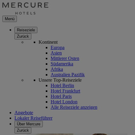
Menü
Reiseziele
Zurück
Kontinent
Europa
Asien
Mittlerer Osten
Südamerika
Afrika
Australien Pazifik
Unsere Top-Reiseziele
Hotel Berlin
Hotel Frankfurt
Hotel Paris
Hotel London
Alle Reiseziele anzeigen
Angebote
Lokaler Reiseführer
Über Mercure
Zurück