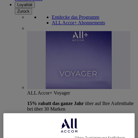
Loyalität
Zurück
Entdecke das Programm
ALL Accor+ Abonnements
ALL Accor+ Voyager
15% rabatt das ganze Jahr
über auf Ihre Aufenthalte
bei über 30 Marken
JETZT ANMELDEN
Mehr
Ohne Zustimmung fortfahren →