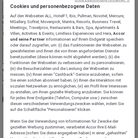
DE
Cookies und personenbezogene Daten
Zurück
Auf den Webseiten ALL, HotelF1, Ibis, Pullman, Novotel, Mercure,
Land und Sprache unten auswählen
MGallery, Sofitel, Movenpick, Mantra, Resorts, Business Travel,
Geografische Zone
Meetings, Travelpros, Restaurants & Bars, Spa, Apartments &
Villen, Activities & Events, Limitless Experiences und Hera,
Accor
Land/Region - Sprache
und seine Partner
Informationen auf Ihrem Endgerät speichern
oder darauf zugreifen, um: (i) das Funktionieren der Webseiten zu
Mein Land und meine Sprache bestätigen
gewährleisten und Ihnen die von Ihnen angeforderten Dienste
EUR
(€)
bereitzustellen (diese können nicht abgelehnt werden); (ii) die
Zurück
Funktionen der Webseiten zu verbessern und zu personalisieren;
Währung unten auswählen
(iii) die Besucherzahlen und die Leistung der Webseiten zu
Geografische Zone
messen; (iv) Ihnen einen "Cashback“-Service anzubieten, sofern
Sie einen solchen abonniert haben; (v) Ihnen die Interaktion mit
Währung
sozialen Netzwerken zu ermöglichen; (vi) ein Profil Ihrer Interessen
zu erstellen, um Ihnen gezielte Werbung anzubieten. Sie können
Meine Währung bestätigen
für jedes Ihrer Endgeräte (Telefon, Computer usw.) zwischen
diesen verschiedenen Verwendungszwecken wählen, indem Sie
auf die Schaltfläche "Personalisieren“ klicken.
World
Wenn Sie der Verwendung von Informationen für Zwecke der
Europe
gezielten Werbung zustimmen, verarbeitet Accor Ihre E-Mail-
France
Adresse (sofern Sie diese angegeben haben) in einer „gehashten“
Provence-Alps-Riviera