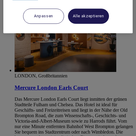
Anpassen
Alle akzeptieren
LONDON, Großbritannien
Mercure London Earls Court
Das Mercure London Earls Court liegt inmitten der grünen
Stadtteile Fulham und Chelsea. Das Hotel ist ideal für
Geschäfts- und Freizeitreisen und liegt in der Nähe der Old
Brompton Road, die zum Wissenschafts-, Geschichts- und
Victoria-and-Albert-Museum sowie zu Harrods führt. Vom
nur eine Minute entfernten Bahnhof West Brompton gelangen
Sie bequem ins Stadtzentrum oder nach Wimbledon. Die