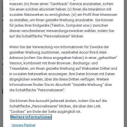
messen; (iv) Ihnen einen "Cashback“-Service anzubieten, sofern
DE
Sie einen solchen abonniert haben; (v) Ihnen die Interaktion mit
Zurück
sozialen Netzwerken zu ermöglichen; (vi) ein Profil Ihrer Interessen
Land und Sprache unten auswählen
zu erstellen, um Ihnen gezielte Werbung anzubieten. Sie können
Geografische Zone
für jedes Ihrer Endgeräte (Telefon, Computer usw.) zwischen
Land/Region - Sprache
diesen verschiedenen Verwendungszwecken wählen, indem Sie
auf die Schaltfläche "Personalisieren“ klicken.
Mein Land und meine Sprache bestätigen
Wenn Sie der Verwendung von Informationen für Zwecke der
EUR
(€)
gezielten Werbung zustimmen, verarbeitet Accor Ihre E-Mail-
Zurück
Adresse (sofern Sie diese angegeben haben) in einer „gehashten“
Währung unten auswählen
Version, kombiniert mit Ihren Browser-, Buchungs- und
Geografische Zone
Treuedaten, um Ihnen gezielte Werbung auf Webseiten Dritter und
in sozialen Netzwerken anzuzeigen. Ihre Daten können mit Daten
Währung
abgeglichen werden, über die diese Dritten verfügen. Weitere
Informationen finden Sie im Abschnitt "Gezielte Werbung“ über
Meine Währung bestätigen
die Schaltfläche "Personalisieren“.
Sie können Ihre Auswahl jederzeit ändern, indem Sie auf die
Schaltfläche „Personalisieren“ klicken, die über den Link
World
"Cookies“ am Ende der Seite zugänglich ist.
Europe
Weitere Informationen
United Kingdom
Staines
Unsere Partner