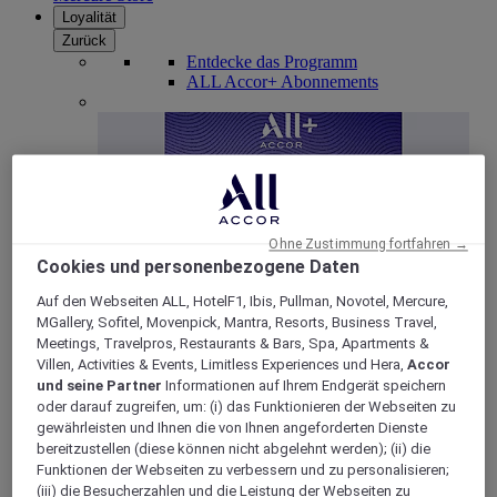
Loyalität
Zurück
Entdecke das Programm
ALL Accor+ Abonnements
Ohne Zustimmung fortfahren →
Cookies und personenbezogene Daten
Auf den Webseiten ALL, HotelF1, Ibis, Pullman, Novotel, Mercure,
MGallery, Sofitel, Movenpick, Mantra, Resorts, Business Travel,
ALL Accor+ Voyager
Meetings, Travelpros, Restaurants & Bars, Spa, Apartments &
Villen, Activities & Events, Limitless Experiences und Hera,
Accor
15% rabatt das ganze Jahr
über auf Ihre Aufenthalte
und seine Partner
Informationen auf Ihrem Endgerät speichern
bei über 30 Marken
oder darauf zugreifen, um: (i) das Funktionieren der Webseiten zu
gewährleisten und Ihnen die von Ihnen angeforderten Dienste
JETZT ANMELDEN
bereitzustellen (diese können nicht abgelehnt werden); (ii) die
Funktionen der Webseiten zu verbessern und zu personalisieren;
Mehr
(iii) die Besucherzahlen und die Leistung der Webseiten zu