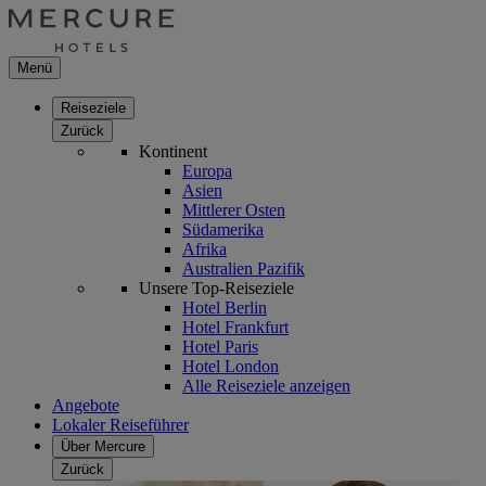
Menü
Reiseziele
Zurück
Kontinent
Europa
Asien
Mittlerer Osten
Südamerika
Afrika
Australien Pazifik
Unsere Top-Reiseziele
Hotel Berlin
Hotel Frankfurt
Hotel Paris
Hotel London
Alle Reiseziele anzeigen
Angebote
Lokaler Reiseführer
Über Mercure
Zurück