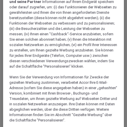
Shanghai
und seine Partner
Informationen auf Ihrem Endgerät speichern
oder darauf zugreifen, um: (i) das Funktionieren der Webseiten zu
gewährleisten und Ihnen die von Ihnen angeforderten Dienste
bereitzustellen (diese können nicht abgelehnt werden); (ii) die
Funktionen der Webseiten zu verbessern und zu personalisieren;
(iii) die Besucherzahlen und die Leistung der Webseiten zu
messen; (iv) Ihnen einen "Cashback“-Service anzubieten, sofern
Sie einen solchen abonniert haben; (v) Ihnen die Interaktion mit
sozialen Netzwerken zu ermöglichen; (vi) ein Profil Ihrer Interessen
zu erstellen, um Ihnen gezielte Werbung anzubieten. Sie können
für jedes Ihrer Endgeräte (Telefon, Computer usw.) zwischen
diesen verschiedenen Verwendungszwecken wählen, indem Sie
auf die Schaltfläche "Personalisieren“ klicken.
SHANGHAI, China
Wenn Sie der Verwendung von Informationen für Zwecke der
gezielten Werbung zustimmen, verarbeitet Accor Ihre E-Mail-
Mercure Shanghai Yu Garden On The Bund
Adresse (sofern Sie diese angegeben haben) in einer „gehashten“
Version, kombiniert mit Ihren Browser-, Buchungs- und
Das Mercure Shanghai Yu Garden im Viertel Huangpu im
Treuedaten, um Ihnen gezielte Werbung auf Webseiten Dritter und
Zentrum von Shanghai befindet sich in der Nähe des
in sozialen Netzwerken anzuzeigen. Ihre Daten können mit Daten
berühmten Yu-Gartens und nur 5 Gehminuten von der U-
abgeglichen werden, über die diese Dritten verfügen. Weitere
Bahnlinie 10 Haltestelle Yuyuan und der Linie 8 Haltestelle
Informationen finden Sie im Abschnitt "Gezielte Werbung“ über
Laoximen. Das Hotel ist 10 Autominuten von Xintiandi,
die Schaltfläche "Personalisieren“.
Nanjing Road Walkway und dem Bund entfernt. Rund um