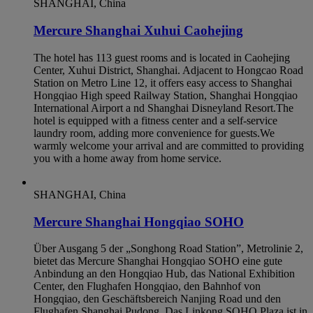
SHANGHAI, China
Mercure Shanghai Xuhui Caohejing
The hotel has 113 guest rooms and is located in Caohejing
Center, Xuhui District, Shanghai. Adjacent to Hongcao Road
Station on Metro Line 12, it offers easy access to Shanghai
Hongqiao High speed Railway Station, Shanghai Hongqiao
International Airport a nd Shanghai Disneyland Resort.The
hotel is equipped with a fitness center and a self-service
laundry room, adding more convenience for guests.We
warmly welcome your arrival and are committed to providing
you with a home away from home service.
SHANGHAI, China
Mercure Shanghai Hongqiao SOHO
Über Ausgang 5 der „Songhong Road Station”, Metrolinie 2,
bietet das Mercure Shanghai Hongqiao SOHO eine gute
Anbindung an den Hongqiao Hub, das National Exhibition
Center, den Flughafen Hongqiao, den Bahnhof von
Hongqiao, den Geschäftsbereich Nanjing Road und den
Flughafen Shanghai Pudong. Das Linkong SOHO Plaza ist in