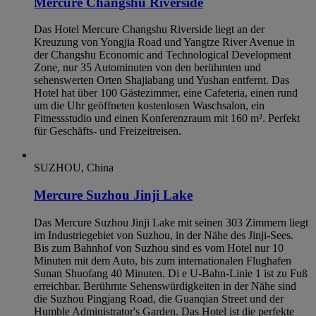
Mercure Changshu Riverside
Das Hotel Mercure Changshu Riverside liegt an der
Kreuzung von Yongjia Road und Yangtze River Avenue in
der Changshu Economic and Technological Development
Zone, nur 35 Autominuten von den berühmten und
sehenswerten Orten Shajiabang und Yushan entfernt. Das
Hotel hat über 100 Gästezimmer, eine Cafeteria, einen rund
um die Uhr geöffneten kostenlosen Waschsalon, ein
Fitnessstudio und einen Konferenzraum mit 160 m². Perfekt
für Geschäfts- und Freizeitreisen.
SUZHOU, China
Mercure Suzhou Jinji Lake
Das Mercure Suzhou Jinji Lake mit seinen 303 Zimmern liegt
im Industriegebiet von Suzhou, in der Nähe des Jinji-Sees.
Bis zum Bahnhof von Suzhou sind es vom Hotel nur 10
Minuten mit dem Auto, bis zum internationalen Flughafen
Sunan Shuofang 40 Minuten. Di e U-Bahn-Linie 1 ist zu Fuß
erreichbar. Berühmte Sehenswürdigkeiten in der Nähe sind
die Suzhou Pingjang Road, die Guanqian Street und der
Humble Administrator's Garden. Das Hotel ist die perfekte