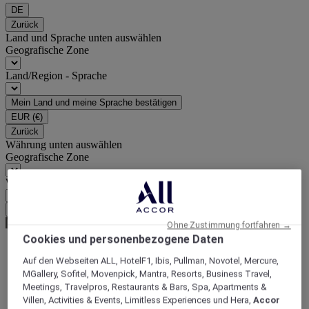
DE
Zurück
Land und Sprache unten auswählen
Geografische Zone
Land/Region - Sprache
Mein Land und meine Sprache bestätigen
EUR
(€)
Zurück
Währung unten auswählen
Geografische Zone
Währung
Meine Währung bestätigen
Ohne Zustimmung fortfahren →
Cookies und personenbezogene Daten
Auf den Webseiten ALL, HotelF1, Ibis, Pullman, Novotel, Mercure,
World
MGallery, Sofitel, Movenpick, Mantra, Resorts, Business Travel,
Asia
Meetings, Travelpros, Restaurants & Bars, Spa, Apartments &
China
Villen, Activities & Events, Limitless Experiences und Hera,
Accor
SHANGHAI - municipality