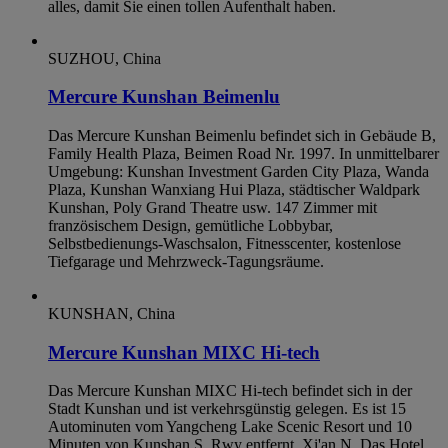
alles, damit Sie einen tollen Aufenthalt haben.
SUZHOU, China
Mercure Kunshan Beimenlu
Das Mercure Kunshan Beimenlu befindet sich in Gebäude B,
Family Health Plaza, Beimen Road Nr. 1997. In unmittelbarer
Umgebung: Kunshan Investment Garden City Plaza, Wanda
Plaza, Kunshan Wanxiang Hui Plaza, städtischer Waldpark
Kunshan, Poly Grand Theatre usw. 147 Zimmer mit
französischem Design, gemütliche Lobbybar,
Selbstbedienungs-Waschsalon, Fitnesscenter, kostenlose
Tiefgarage und Mehrzweck-Tagungsräume.
KUNSHAN, China
Mercure Kunshan MIXC Hi-tech
Das Mercure Kunshan MIXC Hi-tech befindet sich in der
Stadt Kunshan und ist verkehrsgünstig gelegen. Es ist 15
Autominuten vom Yangcheng Lake Scenic Resort und 10
Minuten von Kunshan S. Rwy entfernt. Xi'an N. Das Hotel