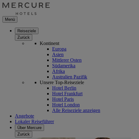
Menü
Reiseziele
Zurück
Kontinent
Europa
Asien
Mittlerer Osten
Südamerika
Afrika
Australien Pazifik
Unsere Top-Reiseziele
Hotel Berlin
Hotel Frankfurt
Hotel Paris
Hotel London
Alle Reiseziele anzeigen
Angebote
Lokaler Reiseführer
Über Mercure
Zurück