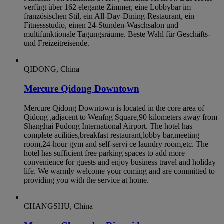
verfügt über 162 elegante Zimmer, eine Lobbybar im
französischen Stil, ein All-Day-Dining-Restaurant, ein
Fitnessstudio, einen 24-Stunden-Waschsalon und
multifunktionale Tagungsräume. Beste Wahl für Geschäfts-
und Freizeitreisende.
QIDONG, China
Mercure Qidong Downtown
Mercure Qidong Downtown is located in the core area of
Qidong ,adjacent to Wenfng Square,90 kilometers away from
Shanghai Pudong International Airport. The hotel has
complete acilities,breakfast restaurant,lobby bar,meeting
room,24-hour gym and self-servi ce laundry room,etc. The
hotel has sufficient free parking spaces to add more
convenience for guests and enjoy business travel and holiday
life. We warmly welcome your coming and are committed to
providing you with the service at home.
CHANGSHU, China