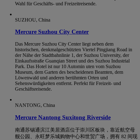
Wahl für Geschäfts- und Freizeitreisende.
SUZHOU, China
Mercure Suzhou City Center
Das Mercure Suzhou City Center liegt neben dem
historischen, denkmalgeschützten Viertel Pingjiang Road in
der Nähe der Stadtbahnlinie 1, der Suzhou University, der
Einkaufsstraße Guanqian Street und des Suzhou Industrial
Park. Das Hotel ist nur 10 Automin uten vom Suzhou
Museum, dem Garten des bescheidenen Beamten, dem
Löwenwald und anderen berühmten Orten und
Sehenswürdigkeiten entfernt. Perfekt für Freizeit- und
Geschäftsreisende.
NANTONG, China
Mercure Nantong Suxitong Riverside
南通苏锡通滨江美居酒店位于崇川区板块，靠近航空母
舰公园、永旺梦乐城购物中心和世贸广场，拥有 82 间现