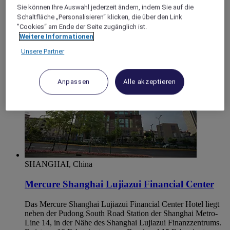
das Hotel gibt es Einkaufszentren und
Sie können Ihre Auswahl jederzeit ändern, indem Sie auf die
Unterhaltungsmöglichkeiten. Unser Hotel verfügt über 223
Schaltfläche „Personalisieren“ klicken, die über den Link
geräumige Zimmer und ein Fitnessstudio. Perfekt für
"Cookies“ am Ende der Seite zugänglich ist.
Geschäfts- und Freizeitreisen.
Weitere Informationen
Unsere Partner
Anpassen
Alle akzeptieren
SHANGHAI, China
Mercure Shanghai Lujiazui Financial Center
Das Mercure Shanghai Lujiazui Financial Center Hotel liegt
neben der Pudong South Road Station der Shanghai Metro-
Line 14, in der Nähe des Shanghai Lujiazui Finanzzentrums.