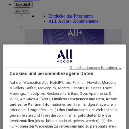
Loyalität
Zurück
Entdecke das Programm
ALL Accor+ Abonnements
Ohne Zustimmung fortfahren →
Cookies und personenbezogene Daten
Auf den Webseiten ALL, HotelF1, Ibis, Pullman, Novotel, Mercure,
ALL Accor+ Voyager
MGallery, Sofitel, Movenpick, Mantra, Resorts, Business Travel,
Meetings, Travelpros, Restaurants & Bars, Spa, Apartments &
15% rabatt das ganze Jahr
über auf Ihre Aufenthalte
Villen, Activities & Events, Limitless Experiences und Hera,
Accor
bei über 30 Marken
und seine Partner
Informationen auf Ihrem Endgerät speichern
oder darauf zugreifen, um: (i) das Funktionieren der Webseiten zu
JETZT ANMELDEN
gewährleisten und Ihnen die von Ihnen angeforderten Dienste
bereitzustellen (diese können nicht abgelehnt werden); (ii) die
Mehr
Funktionen der Webseiten zu verbessern und zu personalisieren;