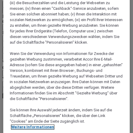
(iii) die Besucherzahlen und die Leistung der Webseiten zu
DE
messen; (iv) Ihnen einen "Cashback“-Service anzubieten, sofern
Zurück
Sie einen solchen abonniert haben; (v) Ihnen die Interaktion mit
Land und Sprache unten auswählen
sozialen Netzwerken zu ermöglichen; (vi) ein Profil Ihrer Interessen
Geografische Zone
zu erstellen, um Ihnen gezielte Werbung anzubieten. Sie können
für jedes Ihrer Endgeräte (Telefon, Computer usw.) zwischen
Land/Region - Sprache
diesen verschiedenen Verwendungszwecken wählen, indem Sie
auf die Schaltfläche "Personalisieren“ klicken.
Mein Land und meine Sprache bestätigen
EUR
(€)
Wenn Sie der Verwendung von Informationen für Zwecke der
Zurück
gezielten Werbung zustimmen, verarbeitet Accor Ihre E-Mail-
Währung unten auswählen
Adresse (sofern Sie diese angegeben haben) in einer „gehashten“
Geografische Zone
Version, kombiniert mit Ihren Browser-, Buchungs- und
Treuedaten, um Ihnen gezielte Werbung auf Webseiten Dritter und
Währung
in sozialen Netzwerken anzuzeigen. Ihre Daten können mit Daten
abgeglichen werden, über die diese Dritten verfügen. Weitere
Meine Währung bestätigen
Informationen finden Sie im Abschnitt "Gezielte Werbung“ über
die Schaltfläche "Personalisieren“.
Sie können Ihre Auswahl jederzeit ändern, indem Sie auf die
World
Schaltfläche „Personalisieren“ klicken, die über den Link
Europe
"Cookies“ am Ende der Seite zugänglich ist.
France
Weitere Informationen
Western Loire