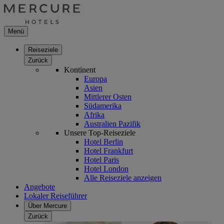
Menü
Reiseziele
Zurück
Kontinent
Europa
Asien
Mittlerer Osten
Südamerika
Afrika
Australien Pazifik
Unsere Top-Reiseziele
Hotel Berlin
Hotel Frankfurt
Hotel Paris
Hotel London
Alle Reiseziele anzeigen
Angebote
Lokaler Reiseführer
Über Mercure
Zurück