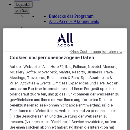
Loyalität
Zurück
Entdecke das Programm
ALL Accor+ Abonnements
Ohne Zustimmung fortfahren →
Cookies und personenbezogene Daten
Auf den Webseiten ALL, HotelF1, Ibis, Pullman, Novotel, Mercure,
MGallery, Sofitel, Movenpick, Mantra, Resorts, Business Travel,
Meetings, Travelpros, Restaurants & Bars, Spa, Apartments &
Villen, Activities & Events, Limitless Experiences und Hera,
Accor
ALL Accor+ Voyager
und seine Partner
Informationen auf Ihrem Endgerät speichern
oder darauf zugreifen, um: (i) das Funktionieren der Webseiten zu
15% rabatt das ganze Jahr
über auf Ihre Aufenthalte
gewährleisten und Ihnen die von Ihnen angeforderten Dienste
bei über 30 Marken
bereitzustellen (diese können nicht abgelehnt werden); (ii) die
Funktionen der Webseiten zu verbessern und zu personalisieren;
JETZT ANMELDEN
(iii) die Besucherzahlen und die Leistung der Webseiten zu
messen; (iv) Ihnen einen "Cashback“-Service anzubieten, sofern
Mehr
Sie einen solchen abonniert haben; (v) Ihnen die Interaktion mit