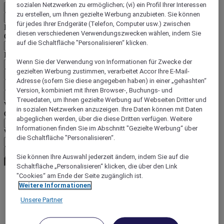
sozialen Netzwerken zu ermöglichen; (vi) ein Profil Ihrer Interessen
DE
zu erstellen, um Ihnen gezielte Werbung anzubieten. Sie können
Zurück
für jedes Ihrer Endgeräte (Telefon, Computer usw.) zwischen
Land und Sprache unten auswählen
diesen verschiedenen Verwendungszwecken wählen, indem Sie
Geografische Zone
auf die Schaltfläche "Personalisieren“ klicken.
Land/Region - Sprache
Wenn Sie der Verwendung von Informationen für Zwecke der
gezielten Werbung zustimmen, verarbeitet Accor Ihre E-Mail-
Mein Land und meine Sprache bestätigen
Adresse (sofern Sie diese angegeben haben) in einer „gehashten“
EUR
(€)
Version, kombiniert mit Ihren Browser-, Buchungs- und
Zurück
Treuedaten, um Ihnen gezielte Werbung auf Webseiten Dritter und
Währung unten auswählen
in sozialen Netzwerken anzuzeigen. Ihre Daten können mit Daten
Geografische Zone
abgeglichen werden, über die diese Dritten verfügen. Weitere
Informationen finden Sie im Abschnitt "Gezielte Werbung“ über
Währung
die Schaltfläche "Personalisieren“.
Meine Währung bestätigen
Sie können Ihre Auswahl jederzeit ändern, indem Sie auf die
Schaltfläche „Personalisieren“ klicken, die über den Link
"Cookies“ am Ende der Seite zugänglich ist.
Weitere Informationen
World
Europe
Unsere Partner
Czech Republic
Ostrava