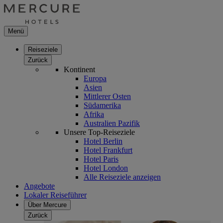
Menü
Reiseziele
Zurück
Kontinent
Europa
Asien
Mittlerer Osten
Südamerika
Afrika
Australien Pazifik
Unsere Top-Reiseziele
Hotel Berlin
Hotel Frankfurt
Hotel Paris
Hotel London
Alle Reiseziele anzeigen
Angebote
Lokaler Reiseführer
Über Mercure
Zurück