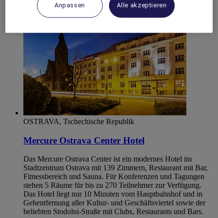
Anpassen
Alle akzeptieren
OSTRAVA, Tschechische Republik
Mercure Ostrava Center Hotel
Das Mercure Ostrava Center ist ein modernes Hotel im
Stadtzentrum Ostrava mit 139 Zimmern, Restaurant mit Bar,
Fitnessbereich und Sauna. Für Konferenzen und Tagungen
stehen 5 Räume für bis zu 270 Teilnehmer zur Verfügung.
Das Hotel liegt nur 10 Minuten vom Hauptbahnhof und in
Gehentfernung aller Kultur- und Geschäftsviertel sowie der
beliebten Stodolni-Straße mit Clubs, Restaurants und Bars.