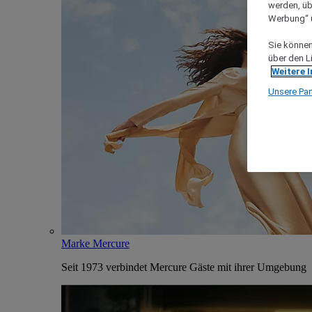
werden, üb
Werbung“ ü
Sie können 
über den L
Weitere 
Unsere Par
Marke Mercure
Seit 1973 verbindet Mercure Gäste mit ihrer Umgebung