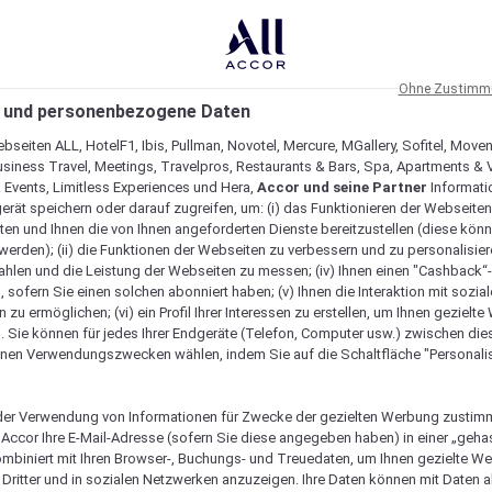
Ohne Zustimmu
 und personenbezogene Daten
bseiten ALL, HotelF1, Ibis, Pullman, Novotel, Mercure, MGallery, Sofitel, Move
usiness Travel, Meetings, Travelpros, Restaurants & Bars, Spa, Apartments & Vi
& Events, Limitless Experiences und Hera,
Accor und seine Partner
Informati
erät speichern oder darauf zugreifen, um: (i) das Funktionieren der Webseiten
ten und Ihnen die von Ihnen angeforderten Dienste bereitzustellen (diese könn
erden); (ii) die Funktionen der Webseiten zu verbessern und zu personalisieren
hlen und die Leistung der Webseiten zu messen; (iv) Ihnen einen "Cashback“
 sofern Sie einen solchen abonniert haben; (v) Ihnen die Interaktion mit sozia
zu ermöglichen; (vi) ein Profil Ihrer Interessen zu erstellen, um Ihnen gezielt
. Sie können für jedes Ihrer Endgeräte (Telefon, Computer usw.) zwischen die
nen Verwendungszwecken wählen, indem Sie auf die Schaltfläche "Personalis
er Verwendung von Informationen für Zwecke der gezielten Werbung zustim
t Accor Ihre E-Mail-Adresse (sofern Sie diese angegeben haben) in einer „geha
gartig macht
ombiniert mit Ihren Browser-, Buchungs- und Treuedaten, um Ihnen gezielte W
Dritter und in sozialen Netzwerken anzuzeigen. Ihre Daten können mit Daten 