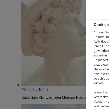
Cookies
Auf den We
Resorts, B
Activities 
Ihrem Endg
gewährleis
abgelehnt w
Besucherza
anzubieten,
Netzwerken 
anzubieten
verschiede
klicken.
Mercure Erlebnis
Wenn Sie d
verarbeite
Entdecken Sie, was jeden Mercure-Hotelaufenthalt einzi
Version, k
Webseiten 