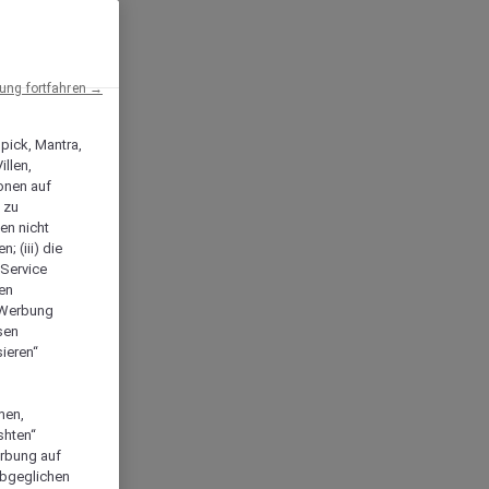
ng fortfahren →
npick, Mantra,
llen,
onen auf
 zu
en nicht
; (iii) die
-Service
len
e Werbung
sen
ieren“
men,
shten“
erbung auf
abgeglichen