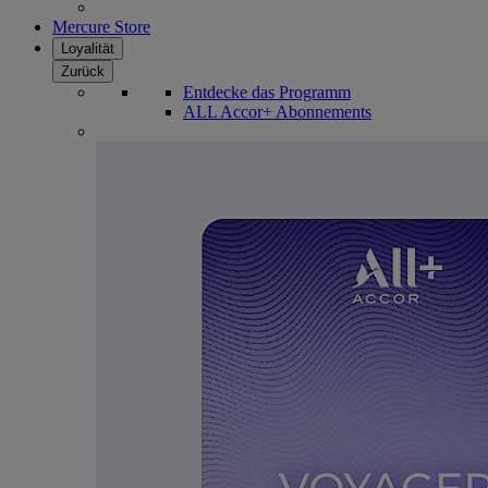
Mercure Store
Loyalität
Zurück
Entdecke das Programm
ALL Accor+ Abonnements