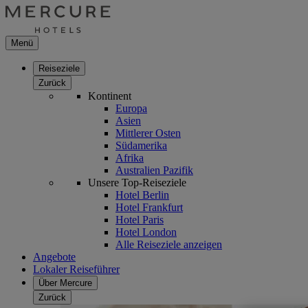
Menü
Reiseziele
Zurück
Kontinent
Europa
Asien
Mittlerer Osten
Südamerika
Afrika
Australien Pazifik
Unsere Top-Reiseziele
Hotel Berlin
Hotel Frankfurt
Hotel Paris
Hotel London
Alle Reiseziele anzeigen
Angebote
Lokaler Reiseführer
Über Mercure
Zurück