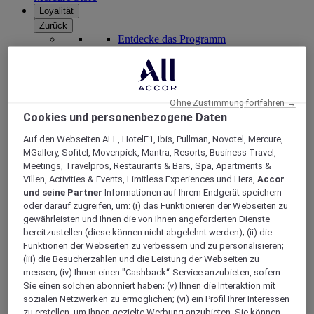
Loyalität
Zurück
Entdecke das Programm
ALL Accor+ Abonnements
Ohne Zustimmung fortfahren →
Cookies und personenbezogene Daten
Auf den Webseiten ALL, HotelF1, Ibis, Pullman, Novotel, Mercure,
MGallery, Sofitel, Movenpick, Mantra, Resorts, Business Travel,
Meetings, Travelpros, Restaurants & Bars, Spa, Apartments &
Villen, Activities & Events, Limitless Experiences und Hera,
Accor
und seine Partner
Informationen auf Ihrem Endgerät speichern
oder darauf zugreifen, um: (i) das Funktionieren der Webseiten zu
ALL Accor+ Voyager
gewährleisten und Ihnen die von Ihnen angeforderten Dienste
bereitzustellen (diese können nicht abgelehnt werden); (ii) die
15% rabatt das ganze Jahr
über auf Ihre Aufenthalte
Funktionen der Webseiten zu verbessern und zu personalisieren;
bei über 30 Marken
(iii) die Besucherzahlen und die Leistung der Webseiten zu
JETZT ANMELDEN
messen; (iv) Ihnen einen "Cashback“-Service anzubieten, sofern
Sie einen solchen abonniert haben; (v) Ihnen die Interaktion mit
Mehr
sozialen Netzwerken zu ermöglichen; (vi) ein Profil Ihrer Interessen
zu erstellen, um Ihnen gezielte Werbung anzubieten. Sie können