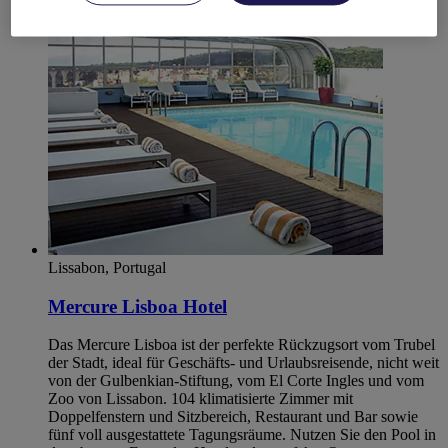
Oeiras
Lissabon, Portugal
Mercure Lisboa Hotel
Das Mercure Lisboa ist der perfekte Rückzugsort vom Trubel
der Stadt, ideal für Geschäfts- und Urlaubsreisende, nicht weit
von der Gulbenkian-Stiftung, vom El Corte Ingles und vom
Zoo von Lissabon. 104 klimatisierte Zimmer mit
Doppelfenstern und Sitzbereich, Restaurant und Bar sowie
fünf voll ausgestattete Tagungsräume. Nutzen Sie den Pool in