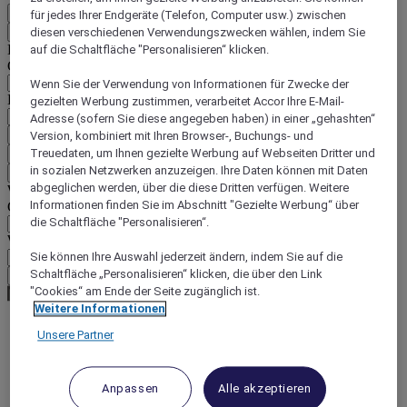
DE
für jedes Ihrer Endgeräte (Telefon, Computer usw.) zwischen
Zurück
diesen verschiedenen Verwendungszwecken wählen, indem Sie
Land und Sprache unten auswählen
auf die Schaltfläche "Personalisieren“ klicken.
Geografische Zone
Wenn Sie der Verwendung von Informationen für Zwecke der
Land/Region - Sprache
gezielten Werbung zustimmen, verarbeitet Accor Ihre E-Mail-
Adresse (sofern Sie diese angegeben haben) in einer „gehashten“
Mein Land und meine Sprache bestätigen
Version, kombiniert mit Ihren Browser-, Buchungs- und
Treuedaten, um Ihnen gezielte Werbung auf Webseiten Dritter und
EUR
(€)
in sozialen Netzwerken anzuzeigen. Ihre Daten können mit Daten
Zurück
abgeglichen werden, über die diese Dritten verfügen. Weitere
Währung unten auswählen
Informationen finden Sie im Abschnitt "Gezielte Werbung“ über
Geografische Zone
die Schaltfläche "Personalisieren“.
Währung
Sie können Ihre Auswahl jederzeit ändern, indem Sie auf die
Schaltfläche „Personalisieren“ klicken, die über den Link
Meine Währung bestätigen
"Cookies“ am Ende der Seite zugänglich ist.
Weitere Informationen
Unsere Partner
World
Europe
Portugal
Anpassen
Alle akzeptieren
LISBON AND TAGUS VALLEY