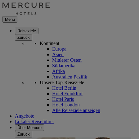
Menü
Reiseziele
Zurück
Kontinent
Europa
Asien
Mittlerer Osten
Südamerika
Afrika
Australien Pazifik
Unsere Top-Reiseziele
Hotel Berlin
Hotel Frankfurt
Hotel Paris
Hotel London
Alle Reiseziele anzeigen
Angebote
Lokaler Reiseführer
Über Mercure
Zurück