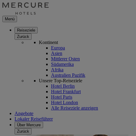
Menü
Reiseziele
Zurück
Kontinent
Europa
Asien
Mittlerer Osten
Südamerika
Afrika
Australien Pazifik
Unsere Top-Reiseziele
Hotel Berlin
Hotel Frankfurt
Hotel Paris
Hotel London
Alle Reiseziele anzeigen
Angebote
Lokaler Reiseführer
Über Mercure
Zurück