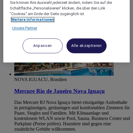
Nova Iguacu
Sie können Ihre Auswahl jederzeit ändern, indem Sie auf die
Schaltfläche „Personalisieren“ klicken, die über den Link
"Cookies“ am Ende der Seite zugänglich ist.
Weitere Informationen
Unsere Partner
Anpassen
Alle akzeptieren
NOVA IGUACU, Brasilien
Mercure Rio de Janeiro Nova Iguaçu
Das Mercure RJ Nova Iguaçu bietet einzigartige Aufenthalte
in preisgünstigen, geräumigen und komfortablen Zimmern für
Paare, Singles und Familien. Mit Klimaanlage und
kostenlosem WLAN sowie Pool, Sauna, Business Center und
Parkplatz (Preise prüfen). Haustiere sind gegen eine
zusätzliche Gebühr willkommen.