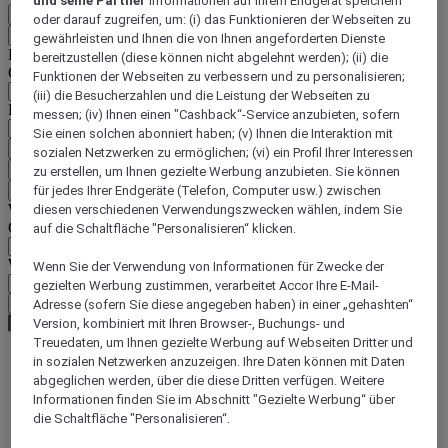
und seine Partner
Informationen auf Ihrem Endgerät speichern
DE
oder darauf zugreifen, um: (i) das Funktionieren der Webseiten zu
Zurück
gewährleisten und Ihnen die von Ihnen angeforderten Dienste
Land und Sprache unten auswählen
bereitzustellen (diese können nicht abgelehnt werden); (ii) die
Geografische Zone
Funktionen der Webseiten zu verbessern und zu personalisieren;
(iii) die Besucherzahlen und die Leistung der Webseiten zu
Land/Region - Sprache
messen; (iv) Ihnen einen "Cashback“-Service anzubieten, sofern
Sie einen solchen abonniert haben; (v) Ihnen die Interaktion mit
Mein Land und meine Sprache bestätigen
sozialen Netzwerken zu ermöglichen; (vi) ein Profil Ihrer Interessen
EUR
(€)
zu erstellen, um Ihnen gezielte Werbung anzubieten. Sie können
Zurück
für jedes Ihrer Endgeräte (Telefon, Computer usw.) zwischen
Währung unten auswählen
diesen verschiedenen Verwendungszwecken wählen, indem Sie
Geografische Zone
auf die Schaltfläche "Personalisieren“ klicken.
Währung
Wenn Sie der Verwendung von Informationen für Zwecke der
gezielten Werbung zustimmen, verarbeitet Accor Ihre E-Mail-
Meine Währung bestätigen
Adresse (sofern Sie diese angegeben haben) in einer „gehashten“
Version, kombiniert mit Ihren Browser-, Buchungs- und
Treuedaten, um Ihnen gezielte Werbung auf Webseiten Dritter und
in sozialen Netzwerken anzuzeigen. Ihre Daten können mit Daten
abgeglichen werden, über die diese Dritten verfügen. Weitere
World
South America
Informationen finden Sie im Abschnitt "Gezielte Werbung“ über
Brazil
die Schaltfläche "Personalisieren“.
Rio de Janeiro