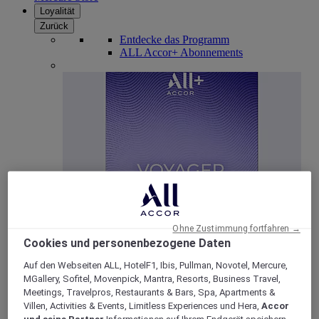
Loyalität
Zurück
Entdecke das Programm
ALL Accor+ Abonnements
ALL Accor+ Voyager
Ohne Zustimmung fortfahren →
15% rabatt das ganze Jahr
über auf Ihre Aufenthalte
Cookies und personenbezogene Daten
bei über 30 Marken
Auf den Webseiten ALL, HotelF1, Ibis, Pullman, Novotel, Mercure,
JETZT ANMELDEN
MGallery, Sofitel, Movenpick, Mantra, Resorts, Business Travel,
Meetings, Travelpros, Restaurants & Bars, Spa, Apartments &
Mehr
Villen, Activities & Events, Limitless Experiences und Hera,
Accor