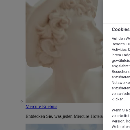
Cookies
Auf den We
Resorts, B
Activities 
Ihrem Endg
gewährleis
abgelehnt w
Besucherza
anzubieten,
Netzwerken 
anzubieten
verschiede
klicken.
Mercure Erlebnis
Wenn Sie d
verarbeite
Entdecken Sie, was jeden Mercure-Hotelaufenthalt einzi
Version, k
Webseiten 