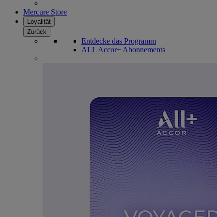
Mercure Store
Loyalität
Zurück
Entdecke das Programm
ALL Accor+ Abonnements