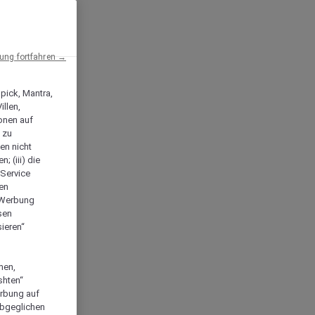
ng fortfahren →
npick, Mantra,
llen,
onen auf
 zu
en nicht
; (iii) die
-Service
len
e Werbung
sen
ieren“
men,
shten“
erbung auf
abgeglichen