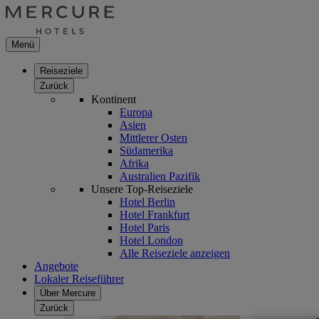
Menü
Reiseziele
Zurück
Kontinent
Europa
Asien
Mittlerer Osten
Südamerika
Afrika
Australien Pazifik
Unsere Top-Reiseziele
Hotel Berlin
Hotel Frankfurt
Hotel Paris
Hotel London
Alle Reiseziele anzeigen
Angebote
Lokaler Reiseführer
Über Mercure
Zurück