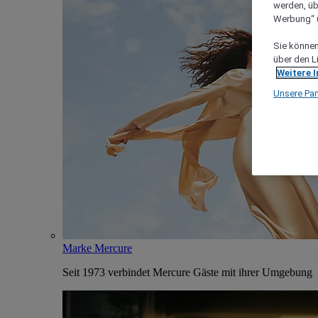
werden, üb
Werbung“ ü
Sie können 
über den L
Weitere 
Unsere Par
Marke Mercure
Seit 1973 verbindet Mercure Gäste mit ihrer Umgebung