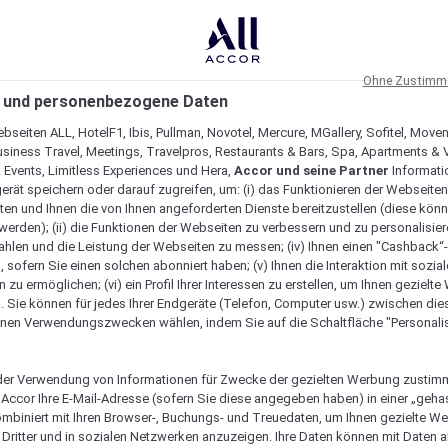
Ohne Zustimmu
 und personenbezogene Daten
bseiten ALL, HotelF1, Ibis, Pullman, Novotel, Mercure, MGallery, Sofitel, Move
usiness Travel, Meetings, Travelpros, Restaurants & Bars, Spa, Apartments & Vi
& Events, Limitless Experiences und Hera,
Accor und seine Partner
Informati
erät speichern oder darauf zugreifen, um: (i) das Funktionieren der Webseiten
ten und Ihnen die von Ihnen angeforderten Dienste bereitzustellen (diese könn
erden); (ii) die Funktionen der Webseiten zu verbessern und zu personalisieren
hlen und die Leistung der Webseiten zu messen; (iv) Ihnen einen "Cashback“
 sofern Sie einen solchen abonniert haben; (v) Ihnen die Interaktion mit sozia
zu ermöglichen; (vi) ein Profil Ihrer Interessen zu erstellen, um Ihnen gezielt
. Sie können für jedes Ihrer Endgeräte (Telefon, Computer usw.) zwischen die
nen Verwendungszwecken wählen, indem Sie auf die Schaltfläche "Personalis
er Verwendung von Informationen für Zwecke der gezielten Werbung zustim
t Accor Ihre E-Mail-Adresse (sofern Sie diese angegeben haben) in einer „geha
gartig macht
ombiniert mit Ihren Browser-, Buchungs- und Treuedaten, um Ihnen gezielte W
Dritter und in sozialen Netzwerken anzuzeigen. Ihre Daten können mit Daten 