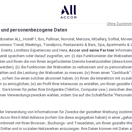
Ohne Zustimmu
 und personenbezogene Daten
bseiten ALL, HotelF1, Ibis, Pullman, Novotel, Mercure, MGallery, Sofitel, Move
usiness Travel, Meetings, Travelpros, Restaurants & Bars, Spa, Apartments & Vi
& Events, Limitless Experiences und Hera,
Accor und seine Partner
Informati
erät speichern oder darauf zugreifen, um: (i) das Funktionieren der Webseiten
ten und Ihnen die von Ihnen angeforderten Dienste bereitzustellen (diese könn
erden); (ii) die Funktionen der Webseiten zu verbessern und zu personalisieren
hlen und die Leistung der Webseiten zu messen; (iv) Ihnen einen "Cashback“
 sofern Sie einen solchen abonniert haben; (v) Ihnen die Interaktion mit sozia
zu ermöglichen; (vi) ein Profil Ihrer Interessen zu erstellen, um Ihnen gezielt
. Sie können für jedes Ihrer Endgeräte (Telefon, Computer usw.) zwischen die
nen Verwendungszwecken wählen, indem Sie auf die Schaltfläche "Personalis
er Verwendung von Informationen für Zwecke der gezielten Werbung zustim
t Accor Ihre E-Mail-Adresse (sofern Sie diese angegeben haben) in einer „geha
gartig macht
ombiniert mit Ihren Browser-, Buchungs- und Treuedaten, um Ihnen gezielte W
Dritter und in sozialen Netzwerken anzuzeigen. Ihre Daten können mit Daten 