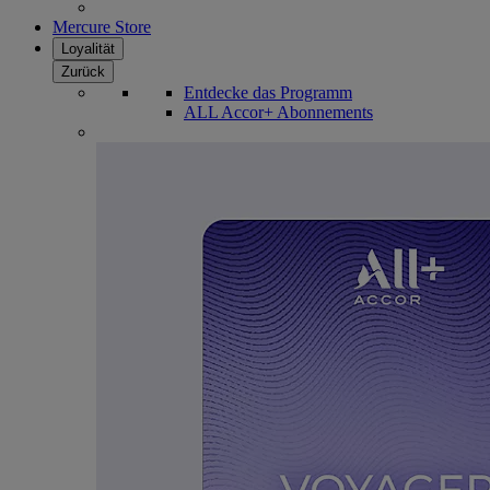
Mercure Store
Loyalität
Zurück
Entdecke das Programm
ALL Accor+ Abonnements