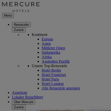
Menü
Reiseziele
Zurück
Kontinent
Europa
Asien
Mittlerer Osten
Südamerika
Afrika
Australien Pazifik
Unsere Top-Reiseziele
Hotel Berlin
Hotel Frankfurt
Hotel Paris
Hotel London
Alle Reiseziele anzeigen
Angebote
Lokaler Reiseführer
Über Mercure
Zurück