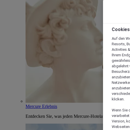
Cookies
Auf den We
Resorts, B
Activities 
Ihrem Endg
gewährleis
abgelehnt w
Besucherza
anzubieten,
Netzwerken 
anzubieten
verschiede
klicken.
Mercure Erlebnis
Wenn Sie d
verarbeite
Entdecken Sie, was jeden Mercure-Hotelaufenthalt einzi
Version, k
Webseiten 