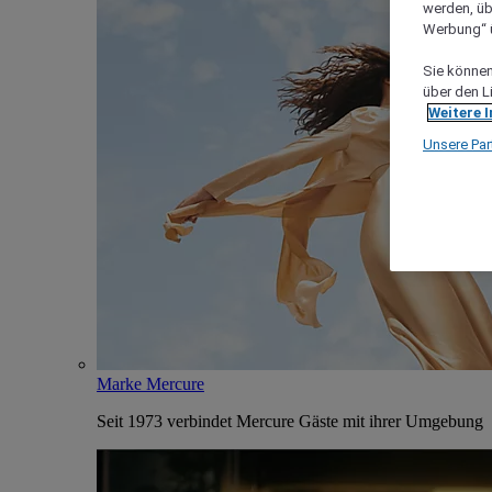
werden, üb
Werbung“ ü
Sie können 
über den L
Weitere 
Unsere Par
Marke Mercure
Seit 1973 verbindet Mercure Gäste mit ihrer Umgebung