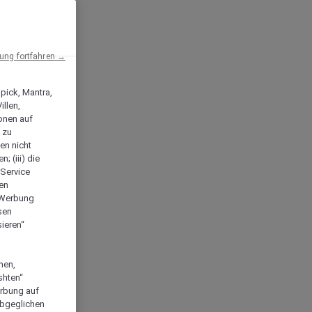
ng fortfahren →
npick, Mantra,
llen,
onen auf
 zu
en nicht
; (iii) die
-Service
len
e Werbung
sen
ieren“
men,
shten“
erbung auf
abgeglichen