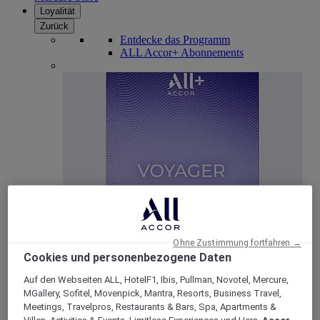
Loyalität
Zurück
Entdecke das Programm
ALL Accor+ Abonnements
ALL Accor+ Voyager
15% rabatt das ganze Jahr
über auf Ihre Aufenthalte
Ohne Zustimmung fortfahren →
bei über 30 Marken
Cookies und personenbezogene Daten
JETZT ANMELDEN
Auf den Webseiten ALL, HotelF1, Ibis, Pullman, Novotel, Mercure,
MGallery, Sofitel, Movenpick, Mantra, Resorts, Business Travel,
Mehr
Meetings, Travelpros, Restaurants & Bars, Spa, Apartments &