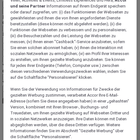
Villen, Activities & Events, Limitless Experiences und Hera,
Accor
DE
und seine Partner
Informationen auf Ihrem Endgerät speichern
Zurück
oder darauf zugreifen, um: (i) das Funktionieren der Webseiten zu
Land und Sprache unten auswählen
gewährleisten und Ihnen die von Ihnen angeforderten Dienste
Geografische Zone
bereitzustellen (diese können nicht abgelehnt werden); (ii) die
Funktionen der Webseiten zu verbessern und zu personalisieren;
Land/Region - Sprache
(iii) die Besucherzahlen und die Leistung der Webseiten zu
messen; (iv) Ihnen einen "Cashback“-Service anzubieten, sofern
Mein Land und meine Sprache bestätigen
Sie einen solchen abonniert haben; (v) Ihnen die Interaktion mit
EUR
(€)
sozialen Netzwerken zu ermöglichen; (vi) ein Profil Ihrer Interessen
Zurück
zu erstellen, um Ihnen gezielte Werbung anzubieten. Sie können
Währung unten auswählen
für jedes Ihrer Endgeräte (Telefon, Computer usw.) zwischen
Geografische Zone
diesen verschiedenen Verwendungszwecken wählen, indem Sie
auf die Schaltfläche "Personalisieren“ klicken.
Währung
Wenn Sie der Verwendung von Informationen für Zwecke der
Meine Währung bestätigen
gezielten Werbung zustimmen, verarbeitet Accor Ihre E-Mail-
Adresse (sofern Sie diese angegeben haben) in einer „gehashten“
Version, kombiniert mit Ihren Browser-, Buchungs- und
Treuedaten, um Ihnen gezielte Werbung auf Webseiten Dritter und
in sozialen Netzwerken anzuzeigen. Ihre Daten können mit Daten
World
Europe
abgeglichen werden, über die diese Dritten verfügen. Weitere
Germany
Informationen finden Sie im Abschnitt "Gezielte Werbung“ über
Rhineland-Palatinate
die Schaltfläche "Personalisieren“.