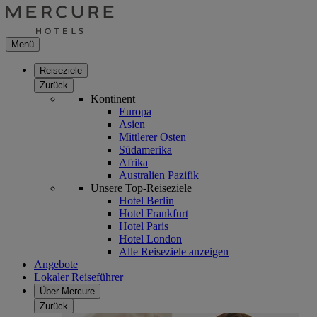
Menü
Reiseziele
Zurück
Kontinent
Europa
Asien
Mittlerer Osten
Südamerika
Afrika
Australien Pazifik
Unsere Top-Reiseziele
Hotel Berlin
Hotel Frankfurt
Hotel Paris
Hotel London
Alle Reiseziele anzeigen
Angebote
Lokaler Reiseführer
Über Mercure
Zurück