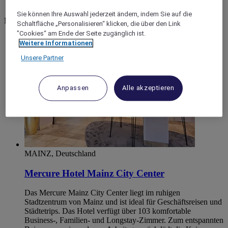
Mayence
Sie können Ihre Auswahl jederzeit ändern, indem Sie auf die
Mainz
Schaltfläche „Personalisieren“ klicken, die über den Link
"Cookies“ am Ende der Seite zugänglich ist.
Weitere Informationen
Unsere Partner
Anpassen
Alle akzeptieren
MAINZ, Deutschland
Mercure Hotel Mainz City Center
Das Mercure Mainz City Center liegt im ruhigen
Stadtzentrum von Mainz und ist ideal für Geschäftsreisen und
Städtetrips. Das Hotel verfügt über 103 komfortable
Business-, Familien- und Longstay-Zimmer. Zum entspannten