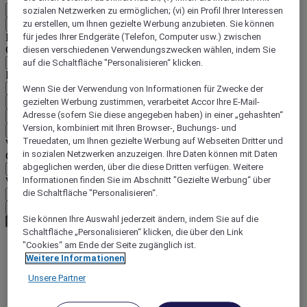
DE
sozialen Netzwerken zu ermöglichen; (vi) ein Profil Ihrer Interessen
zu erstellen, um Ihnen gezielte Werbung anzubieten. Sie können
Zurück
Land und Sprache unten auswählen
für jedes Ihrer Endgeräte (Telefon, Computer usw.) zwischen
Geografische Zone
diesen verschiedenen Verwendungszwecken wählen, indem Sie
auf die Schaltfläche "Personalisieren“ klicken.
Land/Region - Sprache
Wenn Sie der Verwendung von Informationen für Zwecke der
Mein Land und meine Sprache bestätigen
gezielten Werbung zustimmen, verarbeitet Accor Ihre E-Mail-
Adresse (sofern Sie diese angegeben haben) in einer „gehashten“
EUR
(€)
Version, kombiniert mit Ihren Browser-, Buchungs- und
Zurück
Treuedaten, um Ihnen gezielte Werbung auf Webseiten Dritter und
Währung unten auswählen
in sozialen Netzwerken anzuzeigen. Ihre Daten können mit Daten
Geografische Zone
abgeglichen werden, über die diese Dritten verfügen. Weitere
Informationen finden Sie im Abschnitt "Gezielte Werbung“ über
Währung
die Schaltfläche "Personalisieren“.
Meine Währung bestätigen
Sie können Ihre Auswahl jederzeit ändern, indem Sie auf die
Schaltfläche „Personalisieren“ klicken, die über den Link
"Cookies“ am Ende der Seite zugänglich ist.
Weitere Informationen
World
Europe
Unsere Partner
Luxembourg
Luxembourg