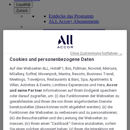
Loyalität
Zurück
Entdecke das Programm
ALL Accor+ Abonnements
Ohne Zustimmung fortfahren →
Cookies und personenbezogene Daten
Auf den Webseiten ALL, HotelF1, Ibis, Pullman, Novotel, Mercure,
MGallery, Sofitel, Movenpick, Mantra, Resorts, Business Travel,
Meetings, Travelpros, Restaurants & Bars, Spa, Apartments &
Villen, Activities & Events, Limitless Experiences und Hera,
Accor
ALL Accor+ Voyager
und seine Partner
Informationen auf Ihrem Endgerät speichern
oder darauf zugreifen, um: (i) das Funktionieren der Webseiten zu
15% rabatt das ganze Jahr
über auf Ihre Aufenthalte
gewährleisten und Ihnen die von Ihnen angeforderten Dienste
bei über 30 Marken
bereitzustellen (diese können nicht abgelehnt werden); (ii) die
JETZT ANMELDEN
Funktionen der Webseiten zu verbessern und zu personalisieren;
(iii) die Besucherzahlen und die Leistung der Webseiten zu
Mehr
messen; (iv) Ihnen einen "Cashback“-Service anzubieten, sofern
Sie einen solchen abonniert haben; (v) Ihnen die Interaktion mit