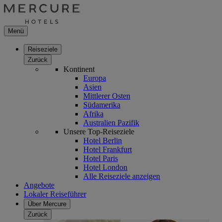
Menü
Reiseziele
Zurück
Kontinent
Europa
Asien
Mittlerer Osten
Südamerika
Afrika
Australien Pazifik
Unsere Top-Reiseziele
Hotel Berlin
Hotel Frankfurt
Hotel Paris
Hotel London
Alle Reiseziele anzeigen
Angebote
Lokaler Reiseführer
Über Mercure
Zurück