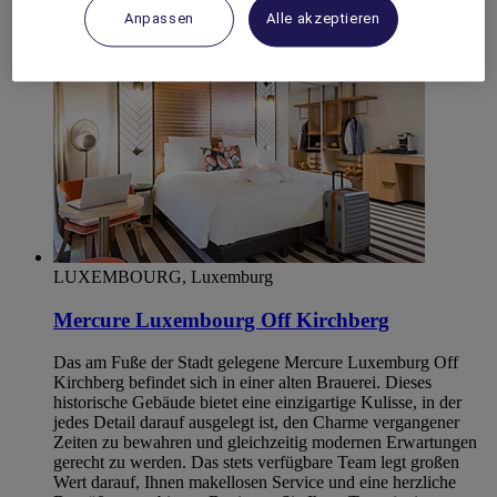
Anpassen
Alle akzeptieren
LUXEMBOURG, Luxemburg
Mercure Luxembourg Off Kirchberg
Das am Fuße der Stadt gelegene Mercure Luxemburg Off
Kirchberg befindet sich in einer alten Brauerei. Dieses
historische Gebäude bietet eine einzigartige Kulisse, in der
jedes Detail darauf ausgelegt ist, den Charme vergangener
Zeiten zu bewahren und gleichzeitig modernen Erwartungen
gerecht zu werden. Das stets verfügbare Team legt großen
Wert darauf, Ihnen makellosen Service und eine herzliche