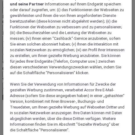
und seine Partner
Informationen auf Ihrem Endgerät speichern
DE
oder darauf zugreifen, um: (i) das Funktionieren der Webseiten zu
Zurück
gewährleisten und Ihnen die von Ihnen angeforderten Dienste
Land und Sprache unten auswählen
bereitzustellen (diese können nicht abgelehnt werden); (ii) die
Geografische Zone
Funktionen der Webseiten zu verbessern und zu personalisieren;
Land/Region - Sprache
(iii) die Besucherzahlen und die Leistung der Webseiten zu
messen; (iv) Ihnen einen "Cashback“-Service anzubieten, sofern
Sie einen solchen abonniert haben; (v) Ihnen die Interaktion mit
Mein Land und meine Sprache bestätigen
sozialen Netzwerken zu ermöglichen; (vi) ein Profil Ihrer Interessen
EUR
(€)
zu erstellen, um Ihnen gezielte Werbung anzubieten. Sie können
Zurück
für jedes Ihrer Endgeräte (Telefon, Computer usw.) zwischen
Währung unten auswählen
diesen verschiedenen Verwendungszwecken wählen, indem Sie
Geografische Zone
auf die Schaltfläche "Personalisieren“ klicken.
Währung
Wenn Sie der Verwendung von Informationen für Zwecke der
gezielten Werbung zustimmen, verarbeitet Accor Ihre E-Mail-
Meine Währung bestätigen
Adresse (sofern Sie diese angegeben haben) in einer „gehashten“
Version, kombiniert mit Ihren Browser-, Buchungs- und
Treuedaten, um Ihnen gezielte Werbung auf Webseiten Dritter und
in sozialen Netzwerken anzuzeigen. Ihre Daten können mit Daten
World
abgeglichen werden, über die diese Dritten verfügen. Weitere
Europe
Informationen finden Sie im Abschnitt "Gezielte Werbung“ über
United Kingdom
die Schaltfläche "Personalisieren“.
Liverpool