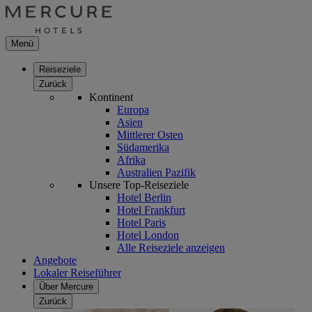
Menü
Reiseziele
Zurück
Kontinent
Europa
Asien
Mittlerer Osten
Südamerika
Afrika
Australien Pazifik
Unsere Top-Reiseziele
Hotel Berlin
Hotel Frankfurt
Hotel Paris
Hotel London
Alle Reiseziele anzeigen
Angebote
Lokaler Reiseführer
Über Mercure
Zurück