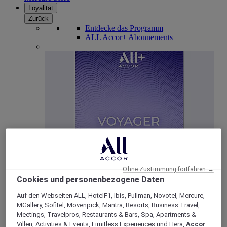
Loyalität
Zurück
Entdecke das Programm
ALL Accor+ Abonnements
ALL Accor+ Voyager
15% rabatt das ganze Jahr
über auf Ihre Aufenthalte
Ohne Zustimmung fortfahren →
bei über 30 Marken
Cookies und personenbezogene Daten
Auf den Webseiten ALL, HotelF1, Ibis, Pullman, Novotel, Mercure,
JETZT ANMELDEN
MGallery, Sofitel, Movenpick, Mantra, Resorts, Business Travel,
Meetings, Travelpros, Restaurants & Bars, Spa, Apartments &
Mehr
Villen, Activities & Events, Limitless Experiences und Hera,
Accor