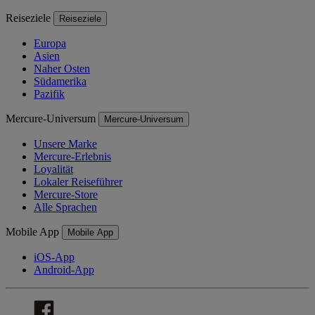
Reiseziele
Reiseziele
Europa
Asien
Naher Osten
Südamerika
Pazifik
Mercure-Universum
Mercure-Universum
Unsere Marke
Mercure-Erlebnis
Loyalität
Lokaler Reiseführer
Mercure-Store
Alle Sprachen
Mobile App
Mobile App
iOS-App
Android-App