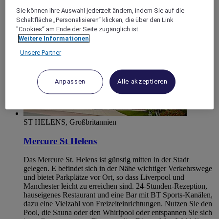
Sie können Ihre Auswahl jederzeit ändern, indem Sie auf die
Schaltfläche „Personalisieren“ klicken, die über den Link
"Cookies“ am Ende der Seite zugänglich ist.
Weitere Informationen
Unsere Partner
Anpassen
Alle akzeptieren
ST HELENS, Großbritannien
Mercure St Helens
Das Mercure St. Helens ist günstig mitten in der Stadt
gelegen. E befindet sich in der Nähe wichtiger Verkehrswege
und bietet Parkplätze vor Ort, so dass Liverpool und
Manchester leicht zu erreichen sind. 24-Stunden-Rezeption,
hauseigenes Restaurant und eine Bar mit BT Sports-Kanälen,
dazu eine Vielzahl von Freizeiteinrichtungen. Nutzen Sie den
Pool, die Sauna oder den Whirlpool oder entspannen Sie sich