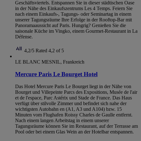
Geschäftsviertels. Entspannen Sie in dieser städtischen Oase
in der Nähe des Einkaufszentrums Les 4 Temps. Feiern Sie
nach einem Einkaufs-, Tagungs- oder Seminartag in einem
unserer Tagungsräume Ihre Erfolge in der Rooftop-Bar mit
Panoramaaussicht auf Paris. Hungrig? Genießen Sie die
saisonale Küche im Vingko, einem Gourmet-Restaurant in La
Défense.
4,2/5
Rated 4,2 of 5
LE BLANC MESNIL, Frankreich
Mercure Paris Le Bourget Hotel
Das Hotel Mercure Paris Le Bourget liegt in der Nähe von
Bourget und Villepeinte Parcs des Expositions, Musée de l'air
et de l'espace, Parc Astérix und Stade de France. Das Haus
verfügt über stilvolle Zimmer und befindet sich nahe der
wichtigsten Autobahn en (A1, A3 und A104) bzw. 15
Minuten vom Flughafen Roissy Charles de Gaulle entfernt.
Nach einem langen Arbeitstag in einem unserer
Tagungsräume können Sie im Restaurant, auf der Terrasse am
Pool oder bei einem Glas Wein an der Hotelbar entspannen.