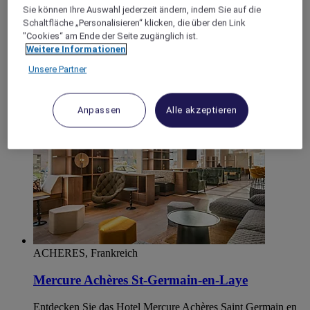
Klimaanlage. Herzlicher Empfang, hochwertige
Sie können Ihre Auswahl jederzeit ändern, indem Sie auf die
Annehmlichkeiten und moderne Ausstattung: Alles, was Sie
Schaltfläche „Personalisieren“ klicken, die über den Link
zum Arbeiten oder Entspannen in einer beruhigenden
"Cookies“ am Ende der Seite zugänglich ist.
Umgebung benötigen. Ideal für Seminare oder Aufenthalte
Weitere Informationen
mit der Familie.
Unsere Partner
4,0/5
Rated 4,0 of 5
Anpassen
Alle akzeptieren
ACHERES, Frankreich
Mercure Achères St-Germain-en-Laye
Entdecken Sie das Hotel Mercure Achères Saint Germain en