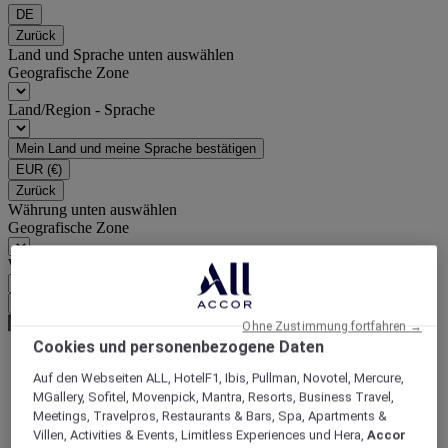
DE
Zurück
Land und Sprache unten auswählen
Geografische Zone
Land/Region - Sprache
Mein Land und meine Sprache bestätigen
EUR
(€)
Zurück
Währung unten auswählen
Geografische Zone
Währung
Meine Währung bestätigen
Ohne Zustimmung fortfahren →
Cookies und personenbezogene Daten
Auf den Webseiten ALL, HotelF1, Ibis, Pullman, Novotel, Mercure,
World
MGallery, Sofitel, Movenpick, Mantra, Resorts, Business Travel,
Europe
Meetings, Travelpros, Restaurants & Bars, Spa, Apartments &
France
Villen, Activities & Events, Limitless Experiences und Hera,
Accor
Ile-de-France