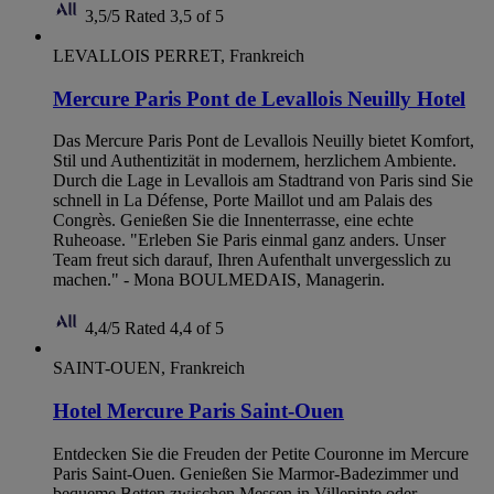
3,5/5
Rated 3,5 of 5
LEVALLOIS PERRET, Frankreich
Mercure Paris Pont de Levallois Neuilly Hotel
Das Mercure Paris Pont de Levallois Neuilly bietet Komfort,
Stil und Authentizität in modernem, herzlichem Ambiente.
Durch die Lage in Levallois am Stadtrand von Paris sind Sie
schnell in La Défense, Porte Maillot und am Palais des
Congrès. Genießen Sie die Innenterrasse, eine echte
Ruheoase. "Erleben Sie Paris einmal ganz anders. Unser
Team freut sich darauf, Ihren Aufenthalt unvergesslich zu
machen." - Mona BOULMEDAIS, Managerin.
4,4/5
Rated 4,4 of 5
SAINT-OUEN, Frankreich
Hotel Mercure Paris Saint-Ouen
Entdecken Sie die Freuden der Petite Couronne im Mercure
Paris Saint-Ouen. Genießen Sie Marmor-Badezimmer und
bequeme Betten zwischen Messen in Villepinte oder