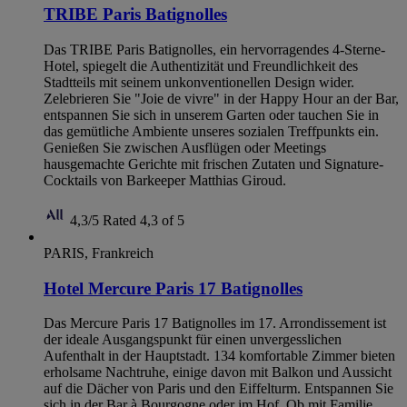
TRIBE Paris Batignolles
Das TRIBE Paris Batignolles, ein hervorragendes 4-Sterne-
Hotel, spiegelt die Authentizität und Freundlichkeit des
Stadtteils mit seinem unkonventionellen Design wider.
Zelebrieren Sie "Joie de vivre" in der Happy Hour an der Bar,
entspannen Sie sich in unserem Garten oder tauchen Sie in
das gemütliche Ambiente unseres sozialen Treffpunkts ein.
Genießen Sie zwischen Ausflügen oder Meetings
hausgemachte Gerichte mit frischen Zutaten und Signature-
Cocktails von Barkeeper Matthias Giroud.
4,3/5
Rated 4,3 of 5
PARIS, Frankreich
Hotel Mercure Paris 17 Batignolles
Das Mercure Paris 17 Batignolles im 17. Arrondissement ist
der ideale Ausgangspunkt für einen unvergesslichen
Aufenthalt in der Hauptstadt. 134 komfortable Zimmer bieten
erholsame Nachtruhe, einige davon mit Balkon und Aussicht
auf die Dächer von Paris und den Eiffelturm. Entspannen Sie
sich in der Bar à Bourgogne oder im Hof. Ob mit Familie,