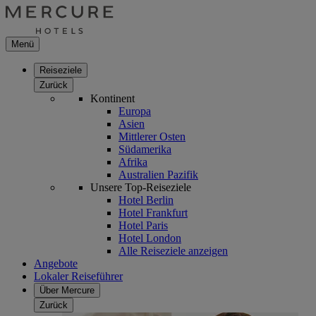
Menü
Reiseziele
Zurück
Kontinent
Europa
Asien
Mittlerer Osten
Südamerika
Afrika
Australien Pazifik
Unsere Top-Reiseziele
Hotel Berlin
Hotel Frankfurt
Hotel Paris
Hotel London
Alle Reiseziele anzeigen
Angebote
Lokaler Reiseführer
Über Mercure
Zurück