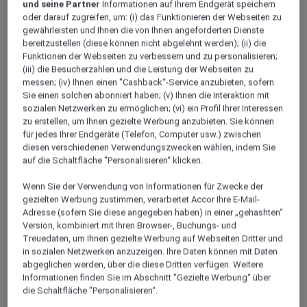
VAL-D'OISE
und seine Partner
Informationen auf Ihrem Endgerät speichern
L'Isle Adam
oder darauf zugreifen, um: (i) das Funktionieren der Webseiten zu
gewährleisten und Ihnen die von Ihnen angeforderten Dienste
bereitzustellen (diese können nicht abgelehnt werden); (ii) die
Funktionen der Webseiten zu verbessern und zu personalisieren;
(iii) die Besucherzahlen und die Leistung der Webseiten zu
messen; (iv) Ihnen einen "Cashback“-Service anzubieten, sofern
Sie einen solchen abonniert haben; (v) Ihnen die Interaktion mit
sozialen Netzwerken zu ermöglichen; (vi) ein Profil Ihrer Interessen
zu erstellen, um Ihnen gezielte Werbung anzubieten. Sie können
für jedes Ihrer Endgeräte (Telefon, Computer usw.) zwischen
diesen verschiedenen Verwendungszwecken wählen, indem Sie
auf die Schaltfläche "Personalisieren“ klicken.
Wenn Sie der Verwendung von Informationen für Zwecke der
CERGY, Frankreich
gezielten Werbung zustimmen, verarbeitet Accor Ihre E-Mail-
Adresse (sofern Sie diese angegeben haben) in einer „gehashten“
Mercure Cergy Pontoise Zentrum Hotel
Version, kombiniert mit Ihren Browser-, Buchungs- und
Treuedaten, um Ihnen gezielte Werbung auf Webseiten Dritter und
Das Hotel Mercure Cergy Pontoise Centre ist 500 m von der
in sozialen Netzwerken anzuzeigen. Ihre Daten können mit Daten
Haltestelle Cergy Préfecture der RER A und 35 km von Paris,
abgeglichen werden, über die diese Dritten verfügen. Weitere
40 Min. von den Flughäfen CDG und Orly sowie den
Informationen finden Sie im Abschnitt "Gezielte Werbung“ über
Messeparks Villepinte und Le Bourget entfernt. Dieses
die Schaltfläche "Personalisieren“.
modern eingerichtete Hotel verfügt über elegante Zimmer mit