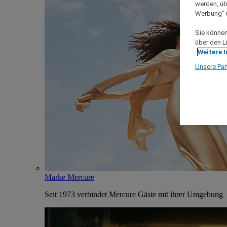
werden, üb
Werbung“ ü
Sie können 
über den L
Weitere 
Unsere Par
Marke Mercure
Seit 1973 verbindet Mercure Gäste mit ihrer Umgebung