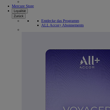
Mercure Store
Loyalität
Zurück
Entdecke das Programm
ALL Accor+ Abonnements