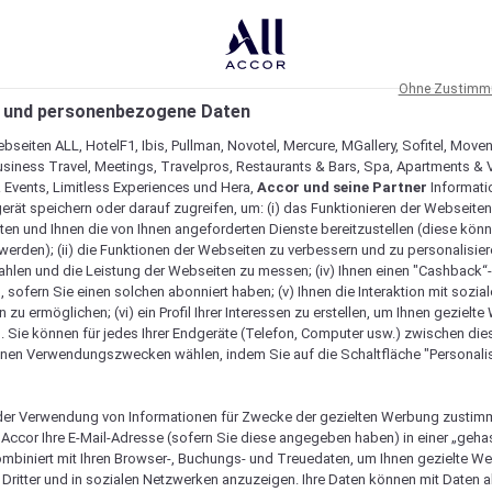
Ohne Zustimmu
 und personenbezogene Daten
bseiten ALL, HotelF1, Ibis, Pullman, Novotel, Mercure, MGallery, Sofitel, Move
usiness Travel, Meetings, Travelpros, Restaurants & Bars, Spa, Apartments & Vi
& Events, Limitless Experiences und Hera,
Accor und seine Partner
Informati
erät speichern oder darauf zugreifen, um: (i) das Funktionieren der Webseiten
ten und Ihnen die von Ihnen angeforderten Dienste bereitzustellen (diese könn
erden); (ii) die Funktionen der Webseiten zu verbessern und zu personalisieren
hlen und die Leistung der Webseiten zu messen; (iv) Ihnen einen "Cashback“
 sofern Sie einen solchen abonniert haben; (v) Ihnen die Interaktion mit sozia
zu ermöglichen; (vi) ein Profil Ihrer Interessen zu erstellen, um Ihnen gezielt
. Sie können für jedes Ihrer Endgeräte (Telefon, Computer usw.) zwischen die
nen Verwendungszwecken wählen, indem Sie auf die Schaltfläche "Personalis
er Verwendung von Informationen für Zwecke der gezielten Werbung zustim
t Accor Ihre E-Mail-Adresse (sofern Sie diese angegeben haben) in einer „geha
gartig macht
ombiniert mit Ihren Browser-, Buchungs- und Treuedaten, um Ihnen gezielte W
Dritter und in sozialen Netzwerken anzuzeigen. Ihre Daten können mit Daten 