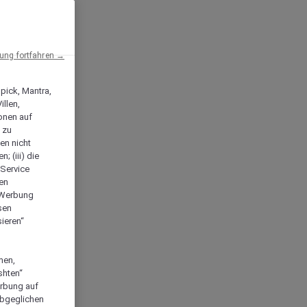
ng fortfahren →
npick, Mantra,
llen,
onen auf
 zu
en nicht
; (iii) die
-Service
len
e Werbung
sen
ieren“
men,
shten“
erbung auf
abgeglichen