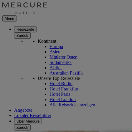
Menü
Reiseziele
Zurück
Kontinent
Europa
Asien
Mittlerer Osten
Südamerika
Afrika
Australien Pazifik
Unsere Top-Reiseziele
Hotel Berlin
Hotel Frankfurt
Hotel Paris
Hotel London
Alle Reiseziele anzeigen
Angebote
Lokaler Reiseführer
Über Mercure
Zurück