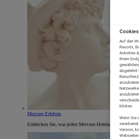
Cookies
Auf den We
Resorts, B
Activities 
Ihrem Endg
gewährleis
abgelehnt w
Besucherza
anzubieten,
Netzwerken 
anzubieten
verschiede
klicken.
Mercure Erlebnis
Wenn Sie d
verarbeite
Entdecken Sie, was jeden Mercure-Hotelaufenthalt einzi
Version, k
Webseiten 