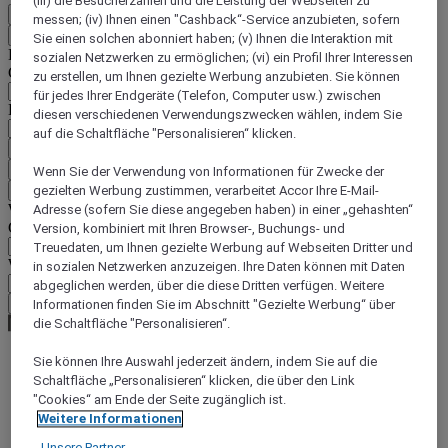
(iii) die Besucherzahlen und die Leistung der Webseiten zu
DE
messen; (iv) Ihnen einen "Cashback“-Service anzubieten, sofern
Zurück
Sie einen solchen abonniert haben; (v) Ihnen die Interaktion mit
Land und Sprache unten auswählen
sozialen Netzwerken zu ermöglichen; (vi) ein Profil Ihrer Interessen
Geografische Zone
zu erstellen, um Ihnen gezielte Werbung anzubieten. Sie können
für jedes Ihrer Endgeräte (Telefon, Computer usw.) zwischen
Land/Region - Sprache
diesen verschiedenen Verwendungszwecken wählen, indem Sie
auf die Schaltfläche "Personalisieren“ klicken.
Mein Land und meine Sprache bestätigen
EUR
(€)
Wenn Sie der Verwendung von Informationen für Zwecke der
Zurück
gezielten Werbung zustimmen, verarbeitet Accor Ihre E-Mail-
Währung unten auswählen
Adresse (sofern Sie diese angegeben haben) in einer „gehashten“
Geografische Zone
Version, kombiniert mit Ihren Browser-, Buchungs- und
Treuedaten, um Ihnen gezielte Werbung auf Webseiten Dritter und
Währung
in sozialen Netzwerken anzuzeigen. Ihre Daten können mit Daten
abgeglichen werden, über die diese Dritten verfügen. Weitere
Meine Währung bestätigen
Informationen finden Sie im Abschnitt "Gezielte Werbung“ über
die Schaltfläche "Personalisieren“.
Sie können Ihre Auswahl jederzeit ändern, indem Sie auf die
Schaltfläche „Personalisieren“ klicken, die über den Link
World
Europe
"Cookies“ am Ende der Seite zugänglich ist.
Spain
Weitere Informationen
BASQUE COUNTRY
Unsere Partner