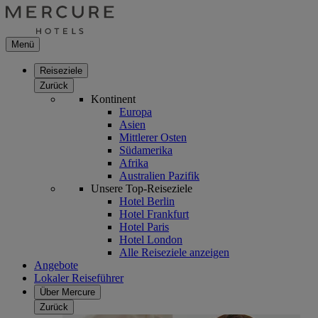
Menü
Reiseziele
Zurück
Kontinent
Europa
Asien
Mittlerer Osten
Südamerika
Afrika
Australien Pazifik
Unsere Top-Reiseziele
Hotel Berlin
Hotel Frankfurt
Hotel Paris
Hotel London
Alle Reiseziele anzeigen
Angebote
Lokaler Reiseführer
Über Mercure
Zurück