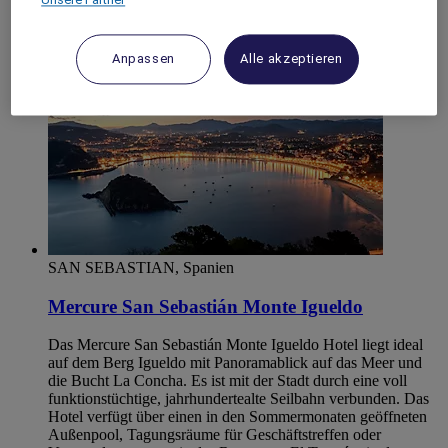
Irun
Anpassen
Alle akzeptieren
SAN SEBASTIAN, Spanien
Mercure San Sebastián Monte Igueldo
Das Mercure San Sebastián Monte Igueldo Hotel liegt ideal
auf dem Berg Igueldo mit Panoramablick auf das Meer und
die Bucht La Concha. Es ist mit der Stadt durch eine voll
funktionstüchtige, jahrhundertealte Seilbahn verbunden. Das
Hotel verfügt über einen in den Sommermonaten geöffneten
Außenpool, Tagungsräume für Geschäftstreffen oder