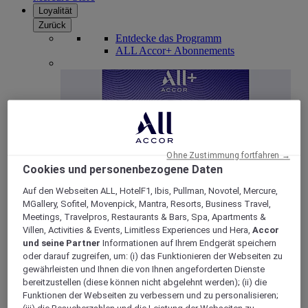
Loyalität
Zurück
Entdecke das Programm
ALL Accor+ Abonnements
Ohne Zustimmung fortfahren →
Cookies und personenbezogene Daten
Auf den Webseiten ALL, HotelF1, Ibis, Pullman, Novotel, Mercure,
MGallery, Sofitel, Movenpick, Mantra, Resorts, Business Travel,
ALL Accor+ Voyager
Meetings, Travelpros, Restaurants & Bars, Spa, Apartments &
15% rabatt das ganze Jahr
über auf Ihre Aufenthalte
Villen, Activities & Events, Limitless Experiences und Hera,
Accor
bei über 30 Marken
und seine Partner
Informationen auf Ihrem Endgerät speichern
oder darauf zugreifen, um: (i) das Funktionieren der Webseiten zu
JETZT ANMELDEN
gewährleisten und Ihnen die von Ihnen angeforderten Dienste
bereitzustellen (diese können nicht abgelehnt werden); (ii) die
Mehr
Funktionen der Webseiten zu verbessern und zu personalisieren;