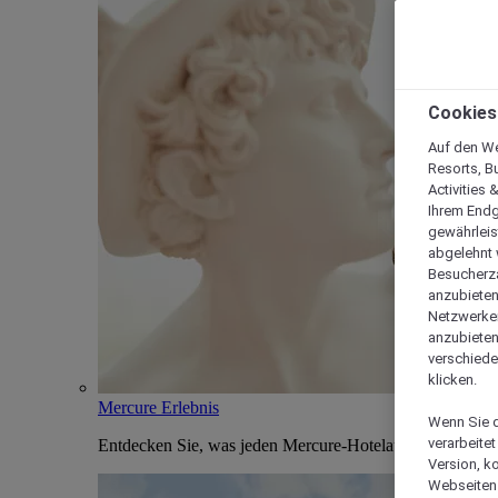
Cookies
Auf den We
Resorts, B
Activities 
Ihrem Endg
gewährleis
abgelehnt w
Besucherza
anzubieten,
Netzwerken 
anzubieten
verschiede
klicken.
Mercure Erlebnis
Wenn Sie d
verarbeite
Entdecken Sie, was jeden Mercure-Hotelaufenthalt einzi
Version, k
Webseiten 