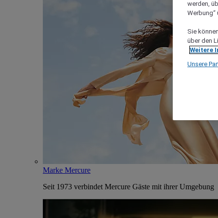
werden, üb
Werbung“ ü
Sie können 
über den L
Weitere 
Unsere Par
Marke Mercure
Seit 1973 verbindet Mercure Gäste mit ihrer Umgebung