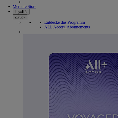
Mercure Store
Loyalität
Zurück
Entdecke das Programm
ALL Accor+ Abonnements