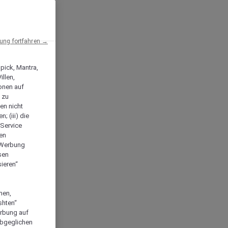
ng fortfahren →
npick, Mantra,
llen,
onen auf
 zu
en nicht
; (iii) die
-Service
len
e Werbung
sen
ieren“
men,
shten“
erbung auf
abgeglichen