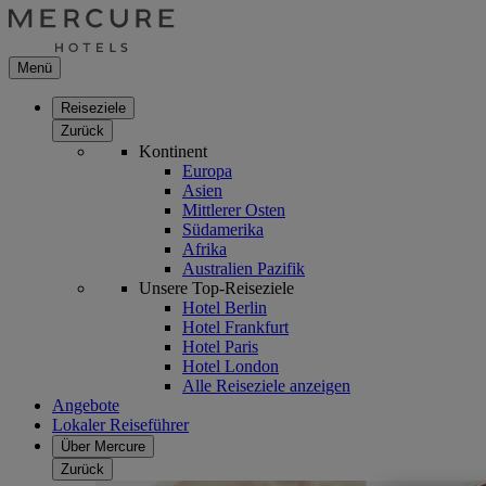
Menü
Reiseziele
Zurück
Kontinent
Europa
Asien
Mittlerer Osten
Südamerika
Afrika
Australien Pazifik
Unsere Top-Reiseziele
Hotel Berlin
Hotel Frankfurt
Hotel Paris
Hotel London
Alle Reiseziele anzeigen
Angebote
Lokaler Reiseführer
Über Mercure
Zurück