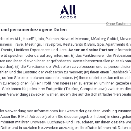
Ohne Zustimmu
 und personenbezogene Daten
bseiten ALL, HotelF1, Ibis, Pullman, Novotel, Mercure, MGallery, Sofitel, Move
usiness Travel, Meetings, Travelpros, Restaurants & Bars, Spa, Apartments & Vi
& Events, Limitless Experiences und Hera,
Accor und seine Partner
Informati
erät speichern oder darauf zugreifen, um: (i) das Funktionieren der Webseiten
ten und Ihnen die von Ihnen angeforderten Dienste bereitzustellen (diese könn
erden); (ii) die Funktionen der Webseiten zu verbessern und zu personalisieren
hlen und die Leistung der Webseiten zu messen; (iv) Ihnen einen "Cashback“
 sofern Sie einen solchen abonniert haben; (v) Ihnen die Interaktion mit sozia
zu ermöglichen; (vi) ein Profil Ihrer Interessen zu erstellen, um Ihnen gezielt
. Sie können für jedes Ihrer Endgeräte (Telefon, Computer usw.) zwischen die
nen Verwendungszwecken wählen, indem Sie auf die Schaltfläche "Personalis
er Verwendung von Informationen für Zwecke der gezielten Werbung zustim
t Accor Ihre E-Mail-Adresse (sofern Sie diese angegeben haben) in einer „geha
gartig macht
ombiniert mit Ihren Browser-, Buchungs- und Treuedaten, um Ihnen gezielte W
Dritter und in sozialen Netzwerken anzuzeigen. Ihre Daten können mit Daten 