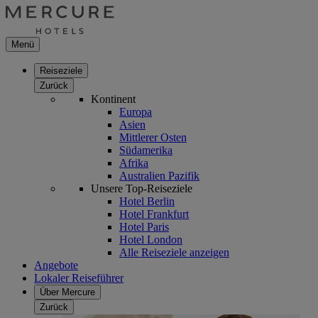
Menü
Reiseziele
Zurück
Kontinent
Europa
Asien
Mittlerer Osten
Südamerika
Afrika
Australien Pazifik
Unsere Top-Reiseziele
Hotel Berlin
Hotel Frankfurt
Hotel Paris
Hotel London
Alle Reiseziele anzeigen
Angebote
Lokaler Reiseführer
Über Mercure
Zurück