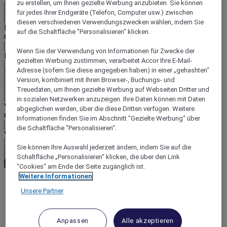
zu erstellen, um Ihnen gezielte Werbung anzubieten. Sie können
DE
für jedes Ihrer Endgeräte (Telefon, Computer usw.) zwischen
Zurück
diesen verschiedenen Verwendungszwecken wählen, indem Sie
Land und Sprache unten auswählen
auf die Schaltfläche "Personalisieren“ klicken.
Geografische Zone
Wenn Sie der Verwendung von Informationen für Zwecke der
Land/Region - Sprache
gezielten Werbung zustimmen, verarbeitet Accor Ihre E-Mail-
Adresse (sofern Sie diese angegeben haben) in einer „gehashten“
Mein Land und meine Sprache bestätigen
Version, kombiniert mit Ihren Browser-, Buchungs- und
EUR
(€)
Treuedaten, um Ihnen gezielte Werbung auf Webseiten Dritter und
Zurück
in sozialen Netzwerken anzuzeigen. Ihre Daten können mit Daten
Währung unten auswählen
abgeglichen werden, über die diese Dritten verfügen. Weitere
Geografische Zone
Informationen finden Sie im Abschnitt "Gezielte Werbung“ über
die Schaltfläche "Personalisieren“.
Währung
Sie können Ihre Auswahl jederzeit ändern, indem Sie auf die
Meine Währung bestätigen
Schaltfläche „Personalisieren“ klicken, die über den Link
"Cookies“ am Ende der Seite zugänglich ist.
Weitere Informationen
Unsere Partner
World
Europe
France
Lorraine
Anpassen
Alle akzeptieren