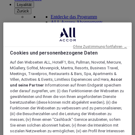
Loyalität
Zurück
Entdecke das Programm
ALL Accor+ Abonnements
Ohne Zustimmung fortfahren →
Cookies und personenbezogene Daten
Auf den Webseiten ALL, HotelF1, Ibis, Pullman, Novotel, Mercure,
MGallery, Sofitel, Movenpick, Mantra, Resorts, Business Travel,
Meetings, Travelpros, Restaurants & Bars, Spa, Apartments &
Villen, Activities & Events, Limitless Experiences und Hera,
Accor
und seine Partner
Informationen auf Ihrem Endgerät speichern
ALL Accor+ Voyager
oder darauf zugreifen, um: (i) das Funktionieren der Webseiten zu
gewährleisten und Ihnen die von Ihnen angeforderten Dienste
15% rabatt das ganze Jahr
über auf Ihre Aufenthalte
bereitzustellen (diese können nicht abgelehnt werden); (ii) die
bei über 30 Marken
Funktionen der Webseiten zu verbessern und zu personalisieren;
(iii) die Besucherzahlen und die Leistung der Webseiten zu
JETZT ANMELDEN
messen; (iv) Ihnen einen "Cashback“-Service anzubieten, sofern
Sie einen solchen abonniert haben; (v) Ihnen die Interaktion mit
Mehr
sozialen Netzwerken zu ermöglichen; (vi) ein Profil Ihrer Interessen