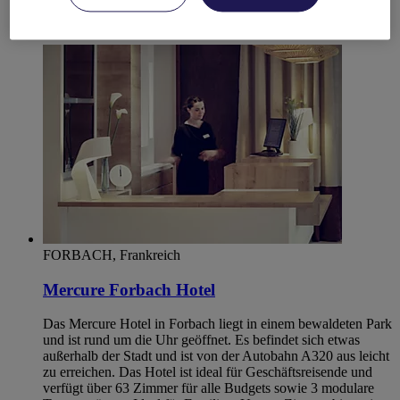
MOSELLE
Forbach
FORBACH, Frankreich
Mercure Forbach Hotel
Das Mercure Hotel in Forbach liegt in einem bewaldeten Park
und ist rund um die Uhr geöffnet. Es befindet sich etwas
außerhalb der Stadt und ist von der Autobahn A320 aus leicht
zu erreichen. Das Hotel ist ideal für Geschäftsreisende und
verfügt über 63 Zimmer für alle Budgets sowie 3 modulare