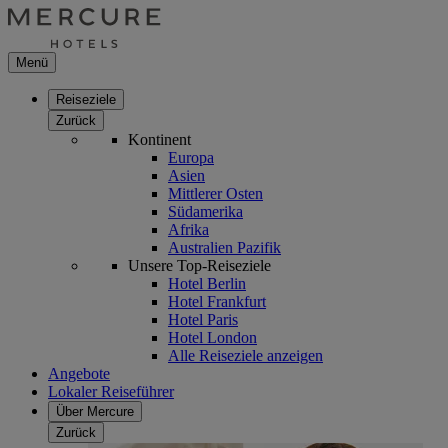
Menü
Reiseziele
Zurück
Kontinent
Europa
Asien
Mittlerer Osten
Südamerika
Afrika
Australien Pazifik
Unsere Top-Reiseziele
Hotel Berlin
Hotel Frankfurt
Hotel Paris
Hotel London
Alle Reiseziele anzeigen
Angebote
Lokaler Reiseführer
Über Mercure
Zurück