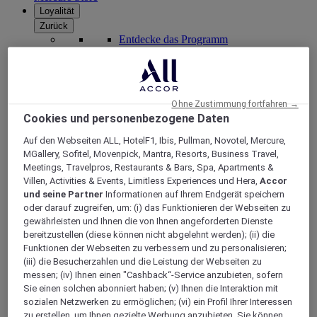
Loyalität
Zurück
Entdecke das Programm
ALL Accor+ Abonnements
Ohne Zustimmung fortfahren →
Cookies und personenbezogene Daten
Auf den Webseiten ALL, HotelF1, Ibis, Pullman, Novotel, Mercure,
MGallery, Sofitel, Movenpick, Mantra, Resorts, Business Travel,
Meetings, Travelpros, Restaurants & Bars, Spa, Apartments &
Villen, Activities & Events, Limitless Experiences und Hera,
Accor
und seine Partner
Informationen auf Ihrem Endgerät speichern
oder darauf zugreifen, um: (i) das Funktionieren der Webseiten zu
ALL Accor+ Voyager
gewährleisten und Ihnen die von Ihnen angeforderten Dienste
bereitzustellen (diese können nicht abgelehnt werden); (ii) die
15% rabatt das ganze Jahr
über auf Ihre Aufenthalte
Funktionen der Webseiten zu verbessern und zu personalisieren;
bei über 30 Marken
(iii) die Besucherzahlen und die Leistung der Webseiten zu
JETZT ANMELDEN
messen; (iv) Ihnen einen "Cashback“-Service anzubieten, sofern
Sie einen solchen abonniert haben; (v) Ihnen die Interaktion mit
Mehr
sozialen Netzwerken zu ermöglichen; (vi) ein Profil Ihrer Interessen
zu erstellen, um Ihnen gezielte Werbung anzubieten. Sie können