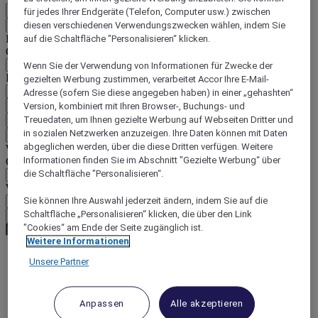
DE
für jedes Ihrer Endgeräte (Telefon, Computer usw.) zwischen
Zurück
diesen verschiedenen Verwendungszwecken wählen, indem Sie
Land und Sprache unten auswählen
auf die Schaltfläche "Personalisieren“ klicken.
Geografische Zone
Wenn Sie der Verwendung von Informationen für Zwecke der
Land/Region - Sprache
gezielten Werbung zustimmen, verarbeitet Accor Ihre E-Mail-
Adresse (sofern Sie diese angegeben haben) in einer „gehashten“
Mein Land und meine Sprache bestätigen
Version, kombiniert mit Ihren Browser-, Buchungs- und
Treuedaten, um Ihnen gezielte Werbung auf Webseiten Dritter und
EUR
(€)
in sozialen Netzwerken anzuzeigen. Ihre Daten können mit Daten
Zurück
abgeglichen werden, über die diese Dritten verfügen. Weitere
Währung unten auswählen
Informationen finden Sie im Abschnitt "Gezielte Werbung“ über
Geografische Zone
die Schaltfläche "Personalisieren“.
Währung
Sie können Ihre Auswahl jederzeit ändern, indem Sie auf die
Schaltfläche „Personalisieren“ klicken, die über den Link
Meine Währung bestätigen
"Cookies“ am Ende der Seite zugänglich ist.
Weitere Informationen
Unsere Partner
World
Europe
United Kingdom
Anpassen
Alle akzeptieren
Exmouth