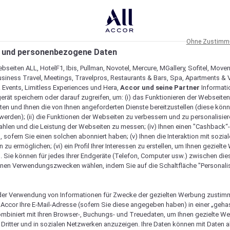
Ohne Zustimmu
 und personenbezogene Daten
bseiten ALL, HotelF1, Ibis, Pullman, Novotel, Mercure, MGallery, Sofitel, Move
usiness Travel, Meetings, Travelpros, Restaurants & Bars, Spa, Apartments & Vi
& Events, Limitless Experiences und Hera,
Accor und seine Partner
Informati
erät speichern oder darauf zugreifen, um: (i) das Funktionieren der Webseiten
ten und Ihnen die von Ihnen angeforderten Dienste bereitzustellen (diese könn
erden); (ii) die Funktionen der Webseiten zu verbessern und zu personalisieren
hlen und die Leistung der Webseiten zu messen; (iv) Ihnen einen "Cashback“
 sofern Sie einen solchen abonniert haben; (v) Ihnen die Interaktion mit sozia
zu ermöglichen; (vi) ein Profil Ihrer Interessen zu erstellen, um Ihnen gezielt
. Sie können für jedes Ihrer Endgeräte (Telefon, Computer usw.) zwischen die
nen Verwendungszwecken wählen, indem Sie auf die Schaltfläche "Personalis
er Verwendung von Informationen für Zwecke der gezielten Werbung zustim
t Accor Ihre E-Mail-Adresse (sofern Sie diese angegeben haben) in einer „geha
gartig macht
ombiniert mit Ihren Browser-, Buchungs- und Treuedaten, um Ihnen gezielte W
Dritter und in sozialen Netzwerken anzuzeigen. Ihre Daten können mit Daten 