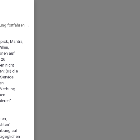
ng fortfahren →
npick, Mantra,
llen,
onen auf
 zu
en nicht
; (iii) die
-Service
len
e Werbung
sen
ieren“
men,
shten“
erbung auf
abgeglichen