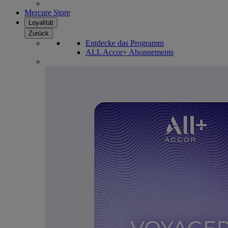
Mercure Store
Loyalität
Zurück
Entdecke das Programm
ALL Accor+ Abonnements