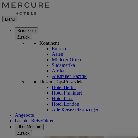
Menü
Reiseziele
Zurück
Kontinent
Europa
Asien
Mittlerer Osten
Südamerika
Afrika
Australien Pazifik
Unsere Top-Reiseziele
Hotel Berlin
Hotel Frankfurt
Hotel Paris
Hotel London
Alle Reiseziele anzeigen
Angebote
Lokaler Reiseführer
Über Mercure
Zurück