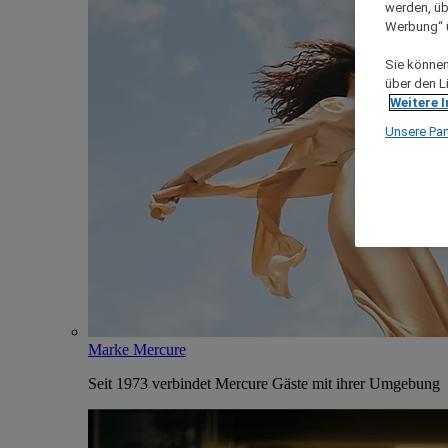
werden, üb
Werbung“ ü
Sie können 
über den L
Weitere 
Unsere Par
Marke Mercure
Seit 1973 verbindet Mercure Gäste mit ihrer Umgebung