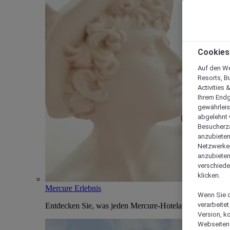
Cookies
Auf den We
Resorts, B
Activities 
Ihrem Endg
gewährleis
abgelehnt w
Besucherza
anzubieten,
Netzwerken 
anzubieten
verschiede
klicken.
Mercure Erlebnis
Wenn Sie d
verarbeite
Entdecken Sie, was jeden Mercure-Hotelaufenthalt einzi
Version, k
Webseiten 