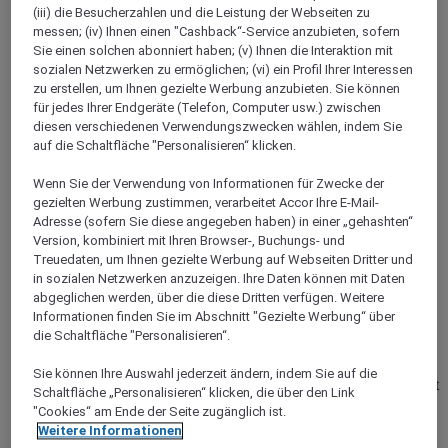
HAUTS-DE-SEINE
(iii) die Besucherzahlen und die Leistung der Webseiten zu
Châtillon
messen; (iv) Ihnen einen "Cashback“-Service anzubieten, sofern
Sie einen solchen abonniert haben; (v) Ihnen die Interaktion mit
sozialen Netzwerken zu ermöglichen; (vi) ein Profil Ihrer Interessen
zu erstellen, um Ihnen gezielte Werbung anzubieten. Sie können
für jedes Ihrer Endgeräte (Telefon, Computer usw.) zwischen
diesen verschiedenen Verwendungszwecken wählen, indem Sie
auf die Schaltfläche "Personalisieren“ klicken.
Wenn Sie der Verwendung von Informationen für Zwecke der
gezielten Werbung zustimmen, verarbeitet Accor Ihre E-Mail-
Adresse (sofern Sie diese angegeben haben) in einer „gehashten“
Version, kombiniert mit Ihren Browser-, Buchungs- und
Treuedaten, um Ihnen gezielte Werbung auf Webseiten Dritter und
in sozialen Netzwerken anzuzeigen. Ihre Daten können mit Daten
MALAKOFF, Frankreich
abgeglichen werden, über die diese Dritten verfügen. Weitere
Informationen finden Sie im Abschnitt "Gezielte Werbung“ über
Hôtel Mercure Paris Malakoff Parc des
die Schaltfläche "Personalisieren“.
Expositions
Sie können Ihre Auswahl jederzeit ändern, indem Sie auf die
Ein Szenenwechsel am Stadtrand von Paris. Unser Hotel steht
Schaltfläche „Personalisieren“ klicken, die über den Link
in der Nähe des Bahnhofs Montparnasse, von Roland-Garros
"Cookies“ am Ende der Seite zugänglich ist.
und des Stadions Parc des Princes, ein gutes Ziel für
Weitere Informationen
Geschäfts- wie für Ferienreisen. Es ist mit den Metrolinien 4