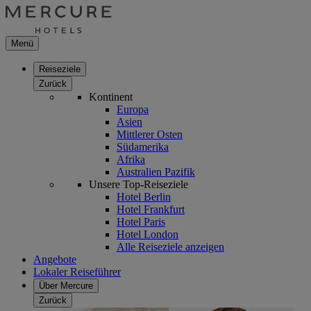
Menü
Reiseziele
Zurück
Kontinent
Europa
Asien
Mittlerer Osten
Südamerika
Afrika
Australien Pazifik
Unsere Top-Reiseziele
Hotel Berlin
Hotel Frankfurt
Hotel Paris
Hotel London
Alle Reiseziele anzeigen
Angebote
Lokaler Reiseführer
Über Mercure
Zurück