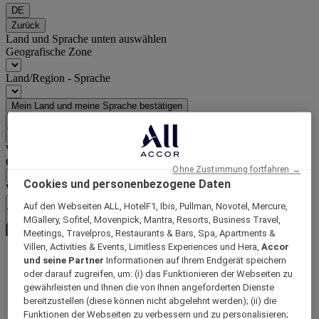
DE
Zurück
Land und Sprache unten auswählen
Geografische Zone
Land/Region - Sprache
Mein Land und meine Sprache bestätigen
EUR
(€)
Zurück
Währung unten auswählen
Geografische Zone
Ohne Zustimmung fortfahren →
Cookies und personenbezogene Daten
Währung
Auf den Webseiten ALL, HotelF1, Ibis, Pullman, Novotel, Mercure,
Meine Währung bestätigen
MGallery, Sofitel, Movenpick, Mantra, Resorts, Business Travel,
Meetings, Travelpros, Restaurants & Bars, Spa, Apartments &
Villen, Activities & Events, Limitless Experiences und Hera,
Accor
und seine Partner
Informationen auf Ihrem Endgerät speichern
World
oder darauf zugreifen, um: (i) das Funktionieren der Webseiten zu
Europe
gewährleisten und Ihnen die von Ihnen angeforderten Dienste
France
bereitzustellen (diese können nicht abgelehnt werden); (ii) die
Ile-de-France
Funktionen der Webseiten zu verbessern und zu personalisieren;