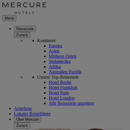
Menü
Reiseziele
Zurück
Kontinent
Europa
Asien
Mittlerer Osten
Südamerika
Afrika
Australien Pazifik
Unsere Top-Reiseziele
Hotel Berlin
Hotel Frankfurt
Hotel Paris
Hotel London
Alle Reiseziele anzeigen
Angebote
Lokaler Reiseführer
Über Mercure
Zurück