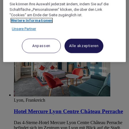
Bar oder schauen Sie sich eine Sportveranstaltung auf unserer
Sie können Ihre Auswahl jederzeit ändern, indem Sie auf die
Großleinwand an. Probieren Sie hausgemachte Gerichte in
Schaltfläche „Personalisieren“ klicken, die über den Link
unserem freundlichen Restaurant La Brasserie oder auf
"Cookies“ am Ende der Seite zugänglich ist.
unserer schattigen Terrasse.
Weitere Informationen
Unsere Partner
4,6/5
Rated 4,6 of 5
Anpassen
Alle akzeptieren
Lyon, Frankreich
Hotel Mercure Lyon Centre Château Perrache
Das 4-Sterne-Hotel Mercure Lyon Centre Château Perrache
befindet sich im Zentrum von Lyon mit Blick auf die Stadt.