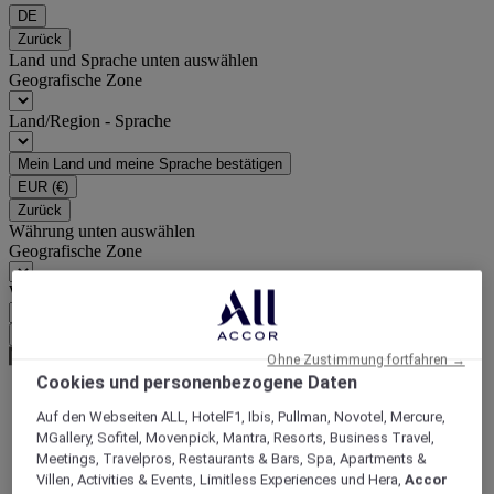
DE
Zurück
Land und Sprache unten auswählen
Geografische Zone
Land/Region - Sprache
Mein Land und meine Sprache bestätigen
EUR
(€)
Zurück
Währung unten auswählen
Geografische Zone
Währung
Meine Währung bestätigen
Ohne Zustimmung fortfahren →
Cookies und personenbezogene Daten
Auf den Webseiten ALL, HotelF1, Ibis, Pullman, Novotel, Mercure,
World
MGallery, Sofitel, Movenpick, Mantra, Resorts, Business Travel,
Europe
Meetings, Travelpros, Restaurants & Bars, Spa, Apartments &
France
Villen, Activities & Events, Limitless Experiences und Hera,
Accor
Rhone-Alps