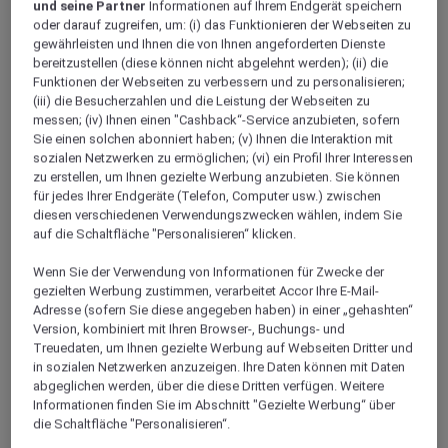
ISERE
und seine Partner
Informationen auf Ihrem Endgerät speichern
Chasse Sur Rhone
oder darauf zugreifen, um: (i) das Funktionieren der Webseiten zu
gewährleisten und Ihnen die von Ihnen angeforderten Dienste
bereitzustellen (diese können nicht abgelehnt werden); (ii) die
Funktionen der Webseiten zu verbessern und zu personalisieren;
(iii) die Besucherzahlen und die Leistung der Webseiten zu
messen; (iv) Ihnen einen "Cashback“-Service anzubieten, sofern
Sie einen solchen abonniert haben; (v) Ihnen die Interaktion mit
sozialen Netzwerken zu ermöglichen; (vi) ein Profil Ihrer Interessen
zu erstellen, um Ihnen gezielte Werbung anzubieten. Sie können
für jedes Ihrer Endgeräte (Telefon, Computer usw.) zwischen
diesen verschiedenen Verwendungszwecken wählen, indem Sie
auf die Schaltfläche "Personalisieren“ klicken.
Wenn Sie der Verwendung von Informationen für Zwecke der
CHAPONNAY, Frankreich
gezielten Werbung zustimmen, verarbeitet Accor Ihre E-Mail-
Adresse (sofern Sie diese angegeben haben) in einer „gehashten“
Mercure Lyon Est Chaponnay Hotel
Version, kombiniert mit Ihren Browser-, Buchungs- und
Treuedaten, um Ihnen gezielte Werbung auf Webseiten Dritter und
Egal, ob Sie geschäftlich oder privat unterwegs sind:
in sozialen Netzwerken anzuzeigen. Ihre Daten können mit Daten
Genießen Sie einen angenehmen Aufenthalt im Südosten von
abgeglichen werden, über die diese Dritten verfügen. Weitere
Lyon im Mercure Lyon Est Chaponnay. Wir bieten 2
Informationen finden Sie im Abschnitt "Gezielte Werbung“ über
Konferenzräume für professionelle Tagungen in entspannter
die Schaltfläche "Personalisieren“.
Atmosphäre. Entdecken Sie die Weinkarte unserer modernen