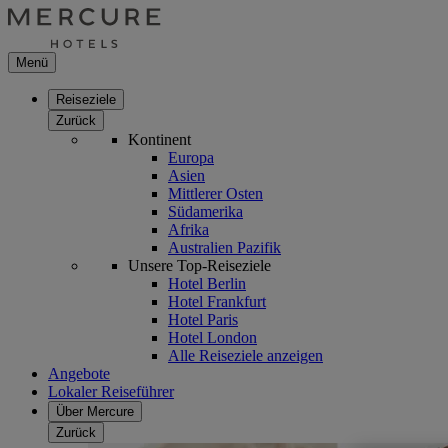
Menü
Reiseziele
Zurück
Kontinent
Europa
Asien
Mittlerer Osten
Südamerika
Afrika
Australien Pazifik
Unsere Top-Reiseziele
Hotel Berlin
Hotel Frankfurt
Hotel Paris
Hotel London
Alle Reiseziele anzeigen
Angebote
Lokaler Reiseführer
Über Mercure
Zurück