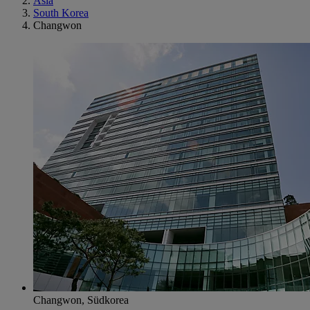
Asia
South Korea
Changwon
Changwon, Südkorea