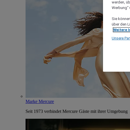
werden, üb
Werbung“ ü
Sie können 
über den L
Weitere 
Unsere Par
Marke Mercure
Seit 1973 verbindet Mercure Gäste mit ihrer Umgebung