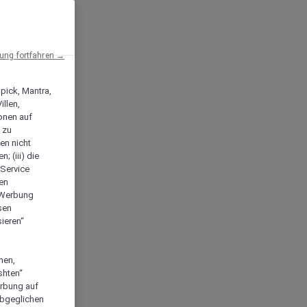
ng fortfahren →
npick, Mantra,
llen,
onen auf
 zu
en nicht
; (iii) die
-Service
len
e Werbung
sen
ieren“
men,
shten“
erbung auf
abgeglichen