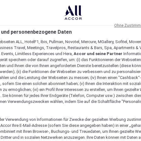
Ohne Zustimmu
 und personenbezogene Daten
bseiten ALL, HotelF1, Ibis, Pullman, Novotel, Mercure, MGallery, Sofitel, Move
usiness Travel, Meetings, Travelpros, Restaurants & Bars, Spa, Apartments & Vi
& Events, Limitless Experiences und Hera,
Accor und seine Partner
Informati
erät speichern oder darauf zugreifen, um: (i) das Funktionieren der Webseiten
ten und Ihnen die von Ihnen angeforderten Dienste bereitzustellen (diese könn
erden); (ii) die Funktionen der Webseiten zu verbessern und zu personalisieren
hlen und die Leistung der Webseiten zu messen; (iv) Ihnen einen "Cashback“
 sofern Sie einen solchen abonniert haben; (v) Ihnen die Interaktion mit sozia
zu ermöglichen; (vi) ein Profil Ihrer Interessen zu erstellen, um Ihnen gezielt
. Sie können für jedes Ihrer Endgeräte (Telefon, Computer usw.) zwischen die
nen Verwendungszwecken wählen, indem Sie auf die Schaltfläche "Personalis
er Verwendung von Informationen für Zwecke der gezielten Werbung zustim
t Accor Ihre E-Mail-Adresse (sofern Sie diese angegeben haben) in einer „geha
gartig macht
ombiniert mit Ihren Browser-, Buchungs- und Treuedaten, um Ihnen gezielte W
Dritter und in sozialen Netzwerken anzuzeigen. Ihre Daten können mit Daten 