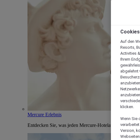
Cookies
Auf den We
Resorts, B
Activities 
Ihrem Endg
gewährleis
abgelehnt w
Besucherza
anzubieten,
Netzwerken 
anzubieten
verschiede
klicken.
Mercure Erlebnis
Wenn Sie d
verarbeite
Entdecken Sie, was jeden Mercure-Hotelaufenthalt einzi
Version, k
Webseiten 