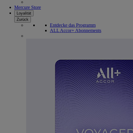
Mercure Store
Loyalität
Zurück
Entdecke das Programm
ALL Accor+ Abonnements