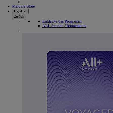
Mercure Store
Loyalität
Zurück
Entdecke das Programm
ALL Accor+ Abonnements