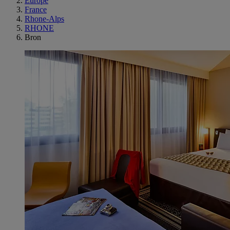
Europe
France
Rhone-Alps
RHONE
Bron