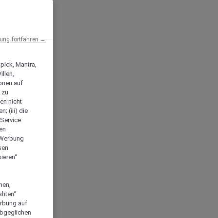
ng fortfahren →
npick, Mantra,
llen,
onen auf
 zu
en nicht
; (iii) die
-Service
len
e Werbung
sen
ieren“
men,
shten“
erbung auf
abgeglichen