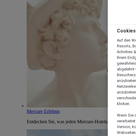
Cookies
Auf den We
Resorts, B
Activities 
Ihrem Endg
gewährleis
abgelehnt w
Besucherza
anzubieten,
Netzwerken 
anzubieten
verschiede
klicken.
Mercure Erlebnis
Wenn Sie d
verarbeite
Entdecken Sie, was jeden Mercure-Hotelaufenthalt einzi
Version, k
Webseiten 