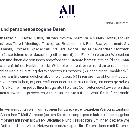
Ohne Zustimmu
 und personenbezogene Daten
bseiten ALL, HotelF1, Ibis, Pullman, Novotel, Mercure, MGallery, Sofitel, Move
usiness Travel, Meetings, Travelpros, Restaurants & Bars, Spa, Apartments & Vi
& Events, Limitless Experiences und Hera,
Accor und seine Partner
Informati
erät speichern oder darauf zugreifen, um: (i) das Funktionieren der Webseiten
ten und Ihnen die von Ihnen angeforderten Dienste bereitzustellen (diese könn
erden); (ii) die Funktionen der Webseiten zu verbessern und zu personalisieren
hlen und die Leistung der Webseiten zu messen; (iv) Ihnen einen "Cashback“
 sofern Sie einen solchen abonniert haben; (v) Ihnen die Interaktion mit sozia
zu ermöglichen; (vi) ein Profil Ihrer Interessen zu erstellen, um Ihnen gezielt
. Sie können für jedes Ihrer Endgeräte (Telefon, Computer usw.) zwischen die
nen Verwendungszwecken wählen, indem Sie auf die Schaltfläche "Personalis
er Verwendung von Informationen für Zwecke der gezielten Werbung zustim
t Accor Ihre E-Mail-Adresse (sofern Sie diese angegeben haben) in einer „geha
gartig macht
ombiniert mit Ihren Browser-, Buchungs- und Treuedaten, um Ihnen gezielte W
Dritter und in sozialen Netzwerken anzuzeigen. Ihre Daten können mit Daten 