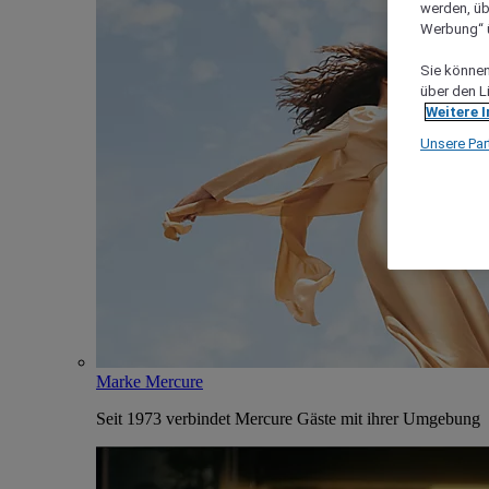
werden, üb
Werbung“ ü
Sie können 
über den L
Weitere 
Unsere Par
Marke Mercure
Seit 1973 verbindet Mercure Gäste mit ihrer Umgebung