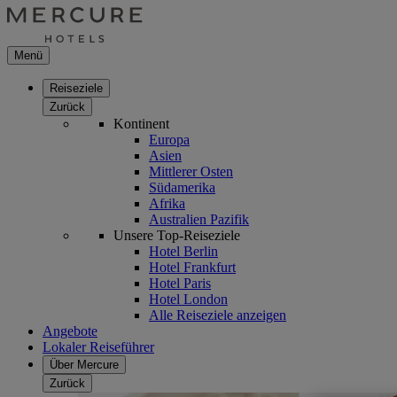
Menü
Reiseziele
Zurück
Kontinent
Europa
Asien
Mittlerer Osten
Südamerika
Afrika
Australien Pazifik
Unsere Top-Reiseziele
Hotel Berlin
Hotel Frankfurt
Hotel Paris
Hotel London
Alle Reiseziele anzeigen
Angebote
Lokaler Reiseführer
Über Mercure
Zurück