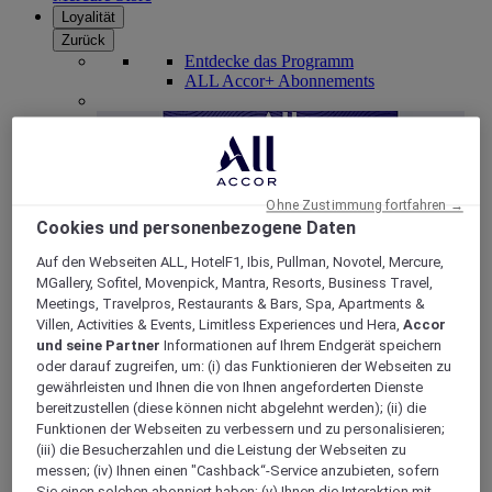
Loyalität
Zurück
Entdecke das Programm
ALL Accor+ Abonnements
Ohne Zustimmung fortfahren →
Cookies und personenbezogene Daten
Auf den Webseiten ALL, HotelF1, Ibis, Pullman, Novotel, Mercure,
MGallery, Sofitel, Movenpick, Mantra, Resorts, Business Travel,
Meetings, Travelpros, Restaurants & Bars, Spa, Apartments &
Villen, Activities & Events, Limitless Experiences und Hera,
Accor
ALL Accor+ Voyager
und seine Partner
Informationen auf Ihrem Endgerät speichern
oder darauf zugreifen, um: (i) das Funktionieren der Webseiten zu
15% rabatt das ganze Jahr
über auf Ihre Aufenthalte
gewährleisten und Ihnen die von Ihnen angeforderten Dienste
bei über 30 Marken
bereitzustellen (diese können nicht abgelehnt werden); (ii) die
JETZT ANMELDEN
Funktionen der Webseiten zu verbessern und zu personalisieren;
(iii) die Besucherzahlen und die Leistung der Webseiten zu
Mehr
messen; (iv) Ihnen einen "Cashback“-Service anzubieten, sofern
Sie einen solchen abonniert haben; (v) Ihnen die Interaktion mit