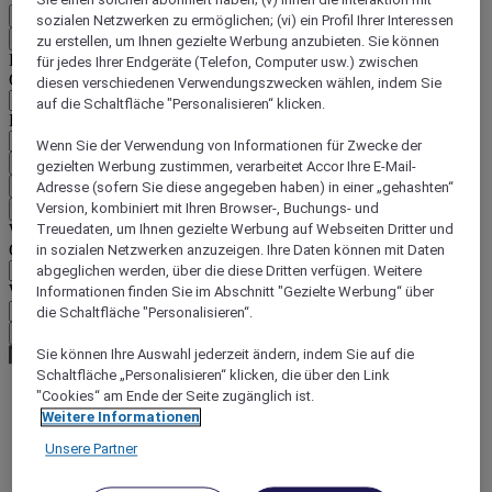
DE
sozialen Netzwerken zu ermöglichen; (vi) ein Profil Ihrer Interessen
Zurück
zu erstellen, um Ihnen gezielte Werbung anzubieten. Sie können
Land und Sprache unten auswählen
für jedes Ihrer Endgeräte (Telefon, Computer usw.) zwischen
Geografische Zone
diesen verschiedenen Verwendungszwecken wählen, indem Sie
auf die Schaltfläche "Personalisieren“ klicken.
Land/Region - Sprache
Wenn Sie der Verwendung von Informationen für Zwecke der
Mein Land und meine Sprache bestätigen
gezielten Werbung zustimmen, verarbeitet Accor Ihre E-Mail-
EUR
(€)
Adresse (sofern Sie diese angegeben haben) in einer „gehashten“
Version, kombiniert mit Ihren Browser-, Buchungs- und
Zurück
Treuedaten, um Ihnen gezielte Werbung auf Webseiten Dritter und
Währung unten auswählen
Geografische Zone
in sozialen Netzwerken anzuzeigen. Ihre Daten können mit Daten
abgeglichen werden, über die diese Dritten verfügen. Weitere
Währung
Informationen finden Sie im Abschnitt "Gezielte Werbung“ über
die Schaltfläche "Personalisieren“.
Meine Währung bestätigen
Sie können Ihre Auswahl jederzeit ändern, indem Sie auf die
Schaltfläche „Personalisieren“ klicken, die über den Link
"Cookies“ am Ende der Seite zugänglich ist.
Weitere Informationen
World
Europe
Unsere Partner
United Kingdom
Bristol