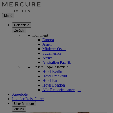
Menü
Reiseziele
Zurück
Kontinent
Europa
Asien
Mittlerer Osten
Südamerika
Afrika
Australien Pazifik
Unsere Top-Reiseziele
Hotel Berlin
Hotel Frankfurt
Hotel Paris
Hotel London
Alle Reiseziele anzeigen
Angebote
Lokaler Reiseführer
Über Mercure
Zurück