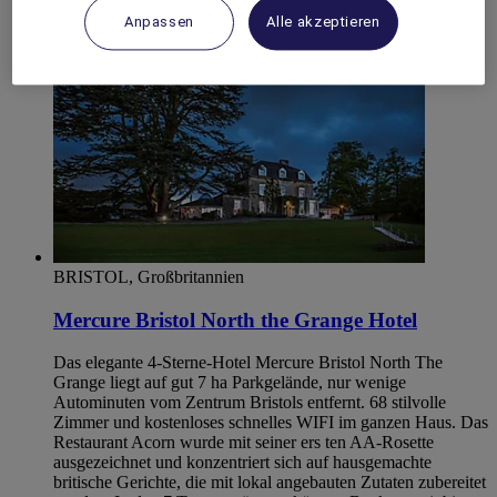
Anpassen
Alle akzeptieren
BRISTOL, Großbritannien
Mercure Bristol North the Grange Hotel
Das elegante 4-Sterne-Hotel Mercure Bristol North The
Grange liegt auf gut 7 ha Parkgelände, nur wenige
Autominuten vom Zentrum Bristols entfernt. 68 stilvolle
Zimmer und kostenloses schnelles WIFI im ganzen Haus. Das
Restaurant Acorn wurde mit seiner ers ten AA-Rosette
ausgezeichnet und konzentriert sich auf hausgemachte
britische Gerichte, die mit lokal angebauten Zutaten zubereitet