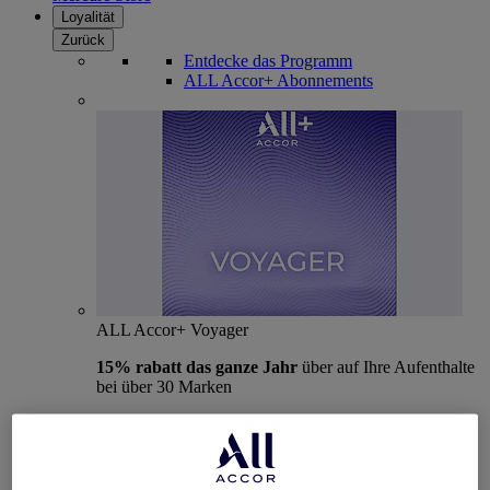
Loyalität
Zurück
Entdecke das Programm
ALL Accor+ Abonnements
ALL Accor+ Voyager
15% rabatt das ganze Jahr
über auf Ihre Aufenthalte
bei über 30 Marken
JETZT ANMELDEN
Mehr