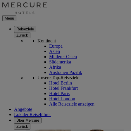
Menü
Reiseziele
Zurück
Kontinent
Europa
Asien
Mittlerer Osten
Südamerika
Afrika
Australien Pazifik
Unsere Top-Reiseziele
Hotel Berlin
Hotel Frankfurt
Hotel Paris
Hotel London
Alle Reiseziele anzeigen
Angebote
Lokaler Reiseführer
Über Mercure
Zurück