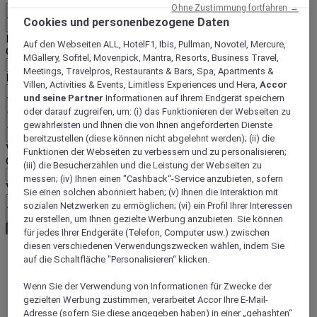
Ohne Zustimmung fortfahren →
DE
Cookies und personenbezogene Daten
Zurück
Land und Sprache unten auswählen
Auf den Webseiten ALL, HotelF1, Ibis, Pullman, Novotel, Mercure,
Geografische Zone
MGallery, Sofitel, Movenpick, Mantra, Resorts, Business Travel,
Meetings, Travelpros, Restaurants & Bars, Spa, Apartments &
Land/Region - Sprache
Villen, Activities & Events, Limitless Experiences und Hera,
Accor
und seine Partner
Informationen auf Ihrem Endgerät speichern
Mein Land und meine Sprache bestätigen
oder darauf zugreifen, um: (i) das Funktionieren der Webseiten zu
EUR
(€)
gewährleisten und Ihnen die von Ihnen angeforderten Dienste
Zurück
bereitzustellen (diese können nicht abgelehnt werden); (ii) die
Währung unten auswählen
Funktionen der Webseiten zu verbessern und zu personalisieren;
Geografische Zone
(iii) die Besucherzahlen und die Leistung der Webseiten zu
messen; (iv) Ihnen einen "Cashback“-Service anzubieten, sofern
Währung
Sie einen solchen abonniert haben; (v) Ihnen die Interaktion mit
sozialen Netzwerken zu ermöglichen; (vi) ein Profil Ihrer Interessen
Meine Währung bestätigen
zu erstellen, um Ihnen gezielte Werbung anzubieten. Sie können
für jedes Ihrer Endgeräte (Telefon, Computer usw.) zwischen
diesen verschiedenen Verwendungszwecken wählen, indem Sie
auf die Schaltfläche "Personalisieren“ klicken.
World
Europe
Wenn Sie der Verwendung von Informationen für Zwecke der
United Kingdom
gezielten Werbung zustimmen, verarbeitet Accor Ihre E-Mail-
Bowdon
Adresse (sofern Sie diese angegeben haben) in einer „gehashten“