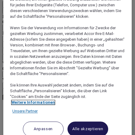
DE
für jedes Ihrer Endgeräte (Telefon, Computer usw.) zwischen
Zurück
diesen verschiedenen Verwendungszwecken wählen, indem Sie
Land und Sprache unten auswählen
auf die Schaltfläche "Personalisieren“ klicken.
Geografische Zone
Wenn Sie der Verwendung von Informationen für Zwecke der
Land/Region - Sprache
gezielten Werbung zustimmen, verarbeitet Accor Ihre E-Mail-
Adresse (sofern Sie diese angegeben haben) in einer „gehashten“
Mein Land und meine Sprache bestätigen
Version, kombiniert mit Ihren Browser-, Buchungs- und
Treuedaten, um Ihnen gezielte Werbung auf Webseiten Dritter und
EUR
(€)
in sozialen Netzwerken anzuzeigen. Ihre Daten können mit Daten
Zurück
abgeglichen werden, über die diese Dritten verfügen. Weitere
Währung unten auswählen
Informationen finden Sie im Abschnitt "Gezielte Werbung“ über
Geografische Zone
die Schaltfläche "Personalisieren“.
Währung
Sie können Ihre Auswahl jederzeit ändern, indem Sie auf die
Schaltfläche „Personalisieren“ klicken, die über den Link
Meine Währung bestätigen
"Cookies“ am Ende der Seite zugänglich ist.
Weitere Informationen
Unsere Partner
World
Europe
Portugal
Anpassen
Alle akzeptieren
LISBON AND TAGUS VALLEY