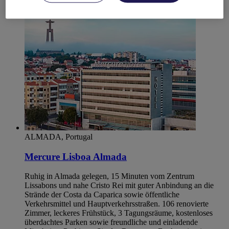
Almada
ALMADA, Portugal
Mercure Lisboa Almada
Ruhig in Almada gelegen, 15 Minuten vom Zentrum
Lissabons und nahe Cristo Rei mit guter Anbindung an die
Strände der Costa da Caparica sowie öffentliche
Verkehrsmittel und Hauptverkehrsstraßen. 106 renovierte
Zimmer, leckeres Frühstück, 3 Tagungsräume, kostenloses
überdachtes Parken sowie freundliche und einladende