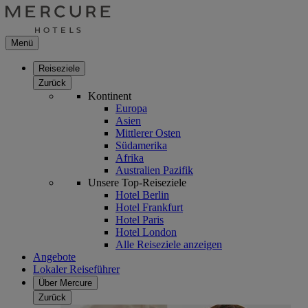
Menü
Reiseziele
Zurück
Kontinent
Europa
Asien
Mittlerer Osten
Südamerika
Afrika
Australien Pazifik
Unsere Top-Reiseziele
Hotel Berlin
Hotel Frankfurt
Hotel Paris
Hotel London
Alle Reiseziele anzeigen
Angebote
Lokaler Reiseführer
Über Mercure
Zurück