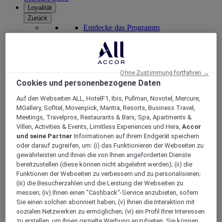
Loyalität
Zurück
Entdecke das Programm
ALL Accor+ Abonnements
Ohne Zustimmung fortfahren →
Cookies und personenbezogene Daten
Auf den Webseiten ALL, HotelF1, Ibis, Pullman, Novotel, Mercure,
MGallery, Sofitel, Movenpick, Mantra, Resorts, Business Travel,
Meetings, Travelpros, Restaurants & Bars, Spa, Apartments &
Villen, Activities & Events, Limitless Experiences und Hera,
Accor
und seine Partner
Informationen auf Ihrem Endgerät speichern
oder darauf zugreifen, um: (i) das Funktionieren der Webseiten zu
ALL Accor+ Voyager
gewährleisten und Ihnen die von Ihnen angeforderten Dienste
bereitzustellen (diese können nicht abgelehnt werden); (ii) die
15% rabatt das ganze Jahr
über auf Ihre Aufenthalte
Funktionen der Webseiten zu verbessern und zu personalisieren;
bei über 30 Marken
(iii) die Besucherzahlen und die Leistung der Webseiten zu
JETZT ANMELDEN
messen; (iv) Ihnen einen "Cashback“-Service anzubieten, sofern
Sie einen solchen abonniert haben; (v) Ihnen die Interaktion mit
Mehr
sozialen Netzwerken zu ermöglichen; (vi) ein Profil Ihrer Interessen
zu erstellen, um Ihnen gezielte Werbung anzubieten. Sie können