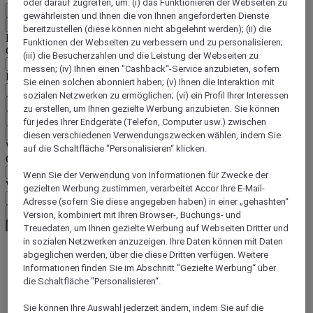
oder darauf zugreifen, um: (i) das Funktionieren der Webseiten zu
DE
gewährleisten und Ihnen die von Ihnen angeforderten Dienste
Zurück
bereitzustellen (diese können nicht abgelehnt werden); (ii) die
Land und Sprache unten auswählen
Funktionen der Webseiten zu verbessern und zu personalisieren;
Geografische Zone
(iii) die Besucherzahlen und die Leistung der Webseiten zu
messen; (iv) Ihnen einen "Cashback“-Service anzubieten, sofern
Land/Region - Sprache
Sie einen solchen abonniert haben; (v) Ihnen die Interaktion mit
sozialen Netzwerken zu ermöglichen; (vi) ein Profil Ihrer Interessen
Mein Land und meine Sprache bestätigen
zu erstellen, um Ihnen gezielte Werbung anzubieten. Sie können
EUR
(€)
für jedes Ihrer Endgeräte (Telefon, Computer usw.) zwischen
Zurück
diesen verschiedenen Verwendungszwecken wählen, indem Sie
Währung unten auswählen
auf die Schaltfläche "Personalisieren“ klicken.
Geografische Zone
Wenn Sie der Verwendung von Informationen für Zwecke der
Währung
gezielten Werbung zustimmen, verarbeitet Accor Ihre E-Mail-
Adresse (sofern Sie diese angegeben haben) in einer „gehashten“
Meine Währung bestätigen
Version, kombiniert mit Ihren Browser-, Buchungs- und
Treuedaten, um Ihnen gezielte Werbung auf Webseiten Dritter und
in sozialen Netzwerken anzuzeigen. Ihre Daten können mit Daten
abgeglichen werden, über die diese Dritten verfügen. Weitere
World
Informationen finden Sie im Abschnitt "Gezielte Werbung“ über
Middle East
die Schaltfläche "Personalisieren“.
United Arab Emirates
Ajman
Sie können Ihre Auswahl jederzeit ändern, indem Sie auf die