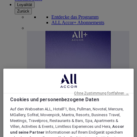
Loyalität
Zurück
Entdecke das Programm
ALL Accor+ Abonnements
ALL Accor+ Voyager
Ohne Zustimmung fortfahren →
Cookies und personenbezogene Daten
15% rabatt das ganze Jahr
über auf Ihre Aufenthalte
bei über 30 Marken
Auf den Webseiten ALL, HotelF1, Ibis, Pullman, Novotel, Mercure,
MGallery, Sofitel, Movenpick, Mantra, Resorts, Business Travel,
JETZT ANMELDEN
Meetings, Travelpros, Restaurants & Bars, Spa, Apartments &
Villen, Activities & Events, Limitless Experiences und Hera,
Accor
Mehr
und seine Partner
Informationen auf Ihrem Endgerät speichern