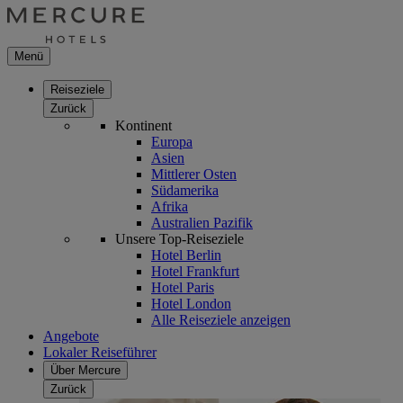
Menü
Reiseziele
Zurück
Kontinent
Europa
Asien
Mittlerer Osten
Südamerika
Afrika
Australien Pazifik
Unsere Top-Reiseziele
Hotel Berlin
Hotel Frankfurt
Hotel Paris
Hotel London
Alle Reiseziele anzeigen
Angebote
Lokaler Reiseführer
Über Mercure
Zurück