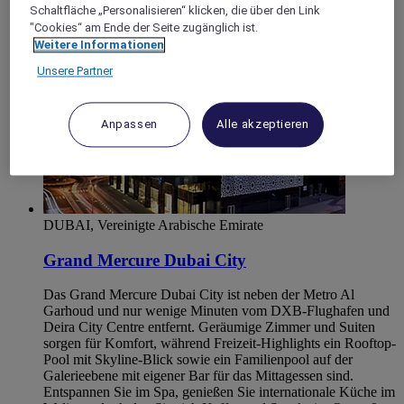
Schaltfläche „Personalisieren“ klicken, die über den Link
"Cookies“ am Ende der Seite zugänglich ist.
Weitere Informationen
Unsere Partner
Anpassen
Alle akzeptieren
DUBAI, Vereinigte Arabische Emirate
Grand Mercure Dubai City
Das Grand Mercure Dubai City ist neben der Metro Al
Garhoud und nur wenige Minuten vom DXB-Flughafen und
Deira City Centre entfernt. Geräumige Zimmer und Suiten
sorgen für Komfort, während Freizeit-Highlights ein Rooftop-
Pool mit Skyline-Blick sowie ein Familienpool auf der
Galerieebene mit eigener Bar für das Mittagessen sind.
Entspannen Sie im Spa, genießen Sie internationale Küche im