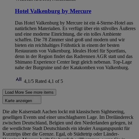
Hotel Valkenburg by Mercure
Das Hotel Valkenburg by Mercure ist ein 4-Sterne-Hotel aus
natürlichen Materialien. Es verfügt über ein stilvolles Äußeres
und eine moderne Einrichtung, die ein tolles Ambiente
schaffen. Die 78 Zimmer sind groß und modern und wir
bieten ein reichhaltiges Frühstück in einem der besten
Restaurants von Valkenburg. Ideales Hotel für Sportfans,
denn in der Region findet das Radrennen AGR statt und das
Shimano Experience Center liegt gleich nebenan. Top-Lage
nahe der Burgruine und der Katakomben von Valkenburg.
4,1/5
Rated 4,1 of 5
Load More
See more items
Karte anzeigen
Die alte Kaiserstadt Aachen lockt mit klassischem Sightseeing,
geselligen Events und einer unschlagbaren Lage. Im Dreiländereck
zwischen Deutschland, Belgien und den Niederlanden gelegen, ist
die westlichste Stadt Deutschlands ein idealer Ausgangspunkt für
Kurztrips über die Grenze. Egal, ob Städtetrip oder Länder-