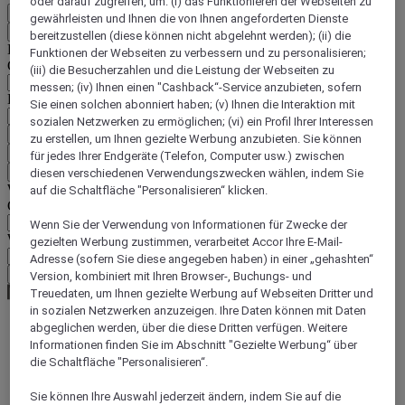
oder darauf zugreifen, um: (i) das Funktionieren der Webseiten zu
DE
gewährleisten und Ihnen die von Ihnen angeforderten Dienste
Zurück
bereitzustellen (diese können nicht abgelehnt werden); (ii) die
Land und Sprache unten auswählen
Funktionen der Webseiten zu verbessern und zu personalisieren;
Geografische Zone
(iii) die Besucherzahlen und die Leistung der Webseiten zu
messen; (iv) Ihnen einen "Cashback“-Service anzubieten, sofern
Land/Region - Sprache
Sie einen solchen abonniert haben; (v) Ihnen die Interaktion mit
sozialen Netzwerken zu ermöglichen; (vi) ein Profil Ihrer Interessen
Mein Land und meine Sprache bestätigen
zu erstellen, um Ihnen gezielte Werbung anzubieten. Sie können
EUR
(€)
für jedes Ihrer Endgeräte (Telefon, Computer usw.) zwischen
Zurück
diesen verschiedenen Verwendungszwecken wählen, indem Sie
Währung unten auswählen
auf die Schaltfläche "Personalisieren“ klicken.
Geografische Zone
Wenn Sie der Verwendung von Informationen für Zwecke der
Währung
gezielten Werbung zustimmen, verarbeitet Accor Ihre E-Mail-
Adresse (sofern Sie diese angegeben haben) in einer „gehashten“
Meine Währung bestätigen
Version, kombiniert mit Ihren Browser-, Buchungs- und
Treuedaten, um Ihnen gezielte Werbung auf Webseiten Dritter und
in sozialen Netzwerken anzuzeigen. Ihre Daten können mit Daten
abgeglichen werden, über die diese Dritten verfügen. Weitere
World
Informationen finden Sie im Abschnitt "Gezielte Werbung“ über
Europe
die Schaltfläche "Personalisieren“.
Germany
North Rhine Westphalia
Sie können Ihre Auswahl jederzeit ändern, indem Sie auf die