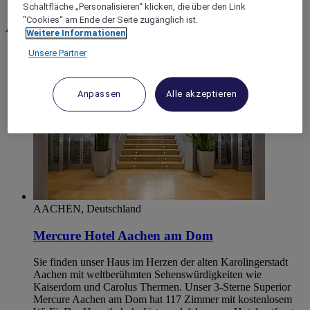
Aachen
Schaltfläche „Personalisieren“ klicken, die über den Link
"Cookies“ am Ende der Seite zugänglich ist.
Aachen
Weitere Informationen
Unsere Partner
Anpassen
Alle akzeptieren
AACHEN, Deutschland
Mercure Hotel Aachen am Dom
Sie finden unser Haus im Herzen der alten Karolingerstadt
Aachen mit weltberühmten Sehenswürdigkeiten wie
Kaiserdom und Carolus Thermen. Unser 3-Sterne Superior
Mercure Aachen am Dom hat 117 Zimmer mit kostenlosem