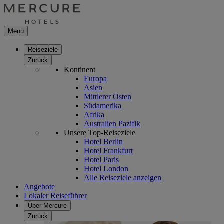
Menü
Reiseziele
Zurück
Kontinent
Europa
Asien
Mittlerer Osten
Südamerika
Afrika
Australien Pazifik
Unsere Top-Reiseziele
Hotel Berlin
Hotel Frankfurt
Hotel Paris
Hotel London
Alle Reiseziele anzeigen
Angebote
Lokaler Reiseführer
Über Mercure
Zurück