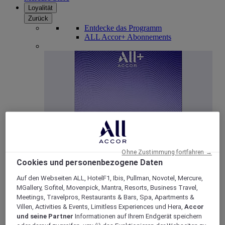
Loyalität
Zurück
Entdecke das Programm
ALL Accor+ Abonnements
ALL Accor+ Voyager
Ohne Zustimmung fortfahren →
Cookies und personenbezogene Daten
15% rabatt das ganze Jahr
über auf Ihre Aufenthalte
bei über 30 Marken
Auf den Webseiten ALL, HotelF1, Ibis, Pullman, Novotel, Mercure,
MGallery, Sofitel, Movenpick, Mantra, Resorts, Business Travel,
JETZT ANMELDEN
Meetings, Travelpros, Restaurants & Bars, Spa, Apartments &
Villen, Activities & Events, Limitless Experiences und Hera,
Accor
Mehr
und seine Partner
Informationen auf Ihrem Endgerät speichern