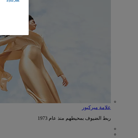
علامة ميركيور
ربط الضيوف بمحيطهم منذ عام 1973