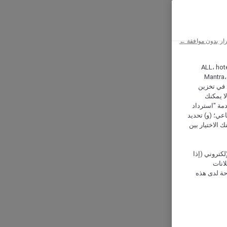
ار بدون موافقة ←
ALL، hotel،
Mantra،
 و Hera، ترغب شركة أكور (Accor) وشركاؤها في تخزين
ا يمكنك
دمة "استرداد
تماعي؛ (و) تحديد
 الاختيار بين
كتروني (إذا
إعلانات
حة لدى هذه