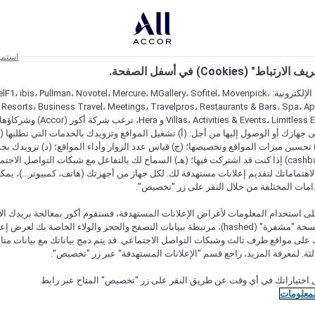
استمر
اط" (Cookies) في أسفل الصفحة.
على مواقعنا الإلكترونية: F1، ibis، Pullman، Novotel، Mercure، MGallery، Sofitel، Movenpick
 Resorts، Business Travel، Meetings، Travelpros، Restaurants & Bars، Spa، A
Villas، Activities & Events، Limitless Experiences
جهازك أو الوصول إليها من أجل: (أ) تشغيل المواقع وتزويدك بالخدمات التي تطلبها (ل
تحسين ميزات المواقع وتخصيصها؛ (ج) قياس عدد الزوار وأداء المواقع؛ (د) تزويدك بخ
النقود" (cashback) إذا كنت قد اشتركت فيها؛ (هـ) السماح لك بالتفاعل مع شبكات التواصل الاج
هتماماتك لتقديم إعلانات مستهدفة لك. لكل جهاز من أجهزتك (هاتف، كمبيوتر...)، يمكنك
امات المختلفة من خلال النقر على زر "تخصيص".
ى استخدام المعلومات لأغراض الإعلانات المستهدفة، فستقوم أكور بمعالجة بريدك الإل
قدمته) في نسخة "مشفرة" (hashed)، مرتبطة ببيانات التصفح والحجز والولاء الخاصة بك لعرض 
على مواقع طرف ثالث وشبكات التواصل الاجتماعي. قد يتم دمج بياناتك مع بيانات متا
لثة. لمعرفة المزيد، راجع قسم "الإعلانات المستهدفة" عبر زر "تخصيص".
 نوعها
 اختياراتك في أي وقت عن طريق النقر على زر "تخصيص" المتاح عبر رابط
لمعلومات