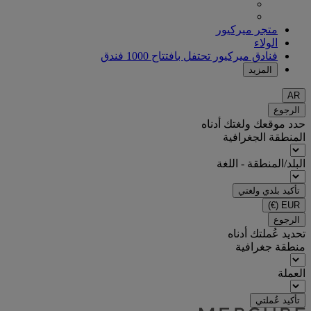
متجر ميركيور
الولاء
فنادق ميركيور تحتفل بافتتاح 1000 فندق
المزيد
AR
الرجوع
حدد موقعك ولغتك أدناه
المنطقة الجغرافية
البلد/المنطقة - اللغة
تأكيد بلدي ولغتي
(€)
EUR
الرجوع
تحديد عُملتك أدناه
منطقة جغرافية
العملة
تأكيد عُملتي