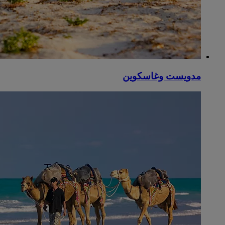
مدويست وغاسكوين