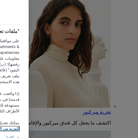
"ملفات تعريف الارتب
partments &
معلومات على 
رفضها)؛ (ب) 
ملف تعريف لا
هذه الاستخد
إذا وافقت عل
مستهدفة لك 
الأطراف الثا
تجربة ميركيور
اكتشف ما يجعل كل فندق ميركيور والإقامة فيه فريدة من
يمكنك تعديل
المزيد من ا
شركاؤنا