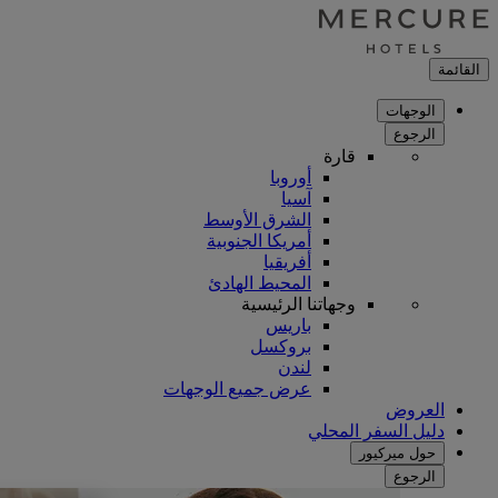
القائمة
الوجهات
الرجوع
قارة
أوروبا
آسيا
الشرق الأوسط
أمريكا الجنوبية
أفريقيا
المحيط الهادئ
وجهاتنا الرئيسية
باريس
بروكسل
لندن
عرض جميع الوجهات
العروض
دليل السفر المحلي
حول ميركيور
الرجوع