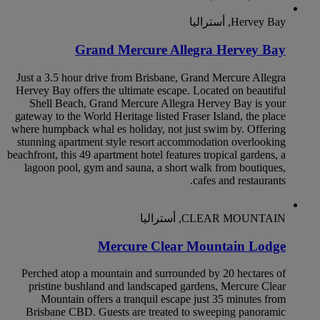
Hervey Bay, أستراليا
Grand Mercure Allegra Hervey Bay
Just a 3.5 hour drive from Brisbane, Grand Mercure Allegra
Hervey Bay offers the ultimate escape. Located on beautiful
Shell Beach, Grand Mercure Allegra Hervey Bay is your
gateway to the World Heritage listed Fraser Island, the place
where humpback whal es holiday, not just swim by. Offering
stunning apartment style resort accommodation overlooking
beachfront, this 49 apartment hotel features tropical gardens, a
lagoon pool, gym and sauna, a short walk from boutiques,
cafes and restaurants.
CLEAR MOUNTAIN, أستراليا
Mercure Clear Mountain Lodge
Perched atop a mountain and surrounded by 20 hectares of
pristine bushland and landscaped gardens, Mercure Clear
Mountain offers a tranquil escape just 35 minutes from
Brisbane CBD. Guests are treated to sweeping panoramic