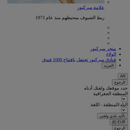
علامة ميركيور
ربط الضيوف بمحيطهم منذ عام 1973
متجر ميركيور
الولاء
فنادق ميركيور تحتفل بافتتاح 1000 فندق
المزيد
AR
الرجوع
حدد موقعك ولغتك أدناه
المنطقة الجغرافية
البلد/المنطقة - اللغة
تأكيد بلدي ولغتي
(€)
EUR
الرجوع