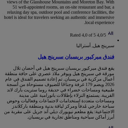
views of the Glasshouse Mountains and Moreton Bay. With
51 well-appointed rooms, an on-site restaurant and bar, a
relaxing day spa, outdoor pool and conference facilities, the
hotel is ideal for travelers seeking an authentic and immersive
local experience.
Rated 4,0 of 5
4,0/5
سبرينج هيل, أستراليا
فندق ميركيور بريسبان سبرينج هيل
يقع فندق ميركيور بريسبان سبرينج هيل في أحضان تلال
مورقة في سبرينج هيل ويوفر ملاذ عصري على حافة منطقة
أعمال مركزية في بريسبان. تم إعادة تصميم الفندق في عام
2026 ويضم 179 غرفة وجناحًا للضيوف مستوحاة من أنسجة
طبيعية ومساحات خضراء في حديقة روما ستريت بارك لاند
القريبة. يستمتع النزلاء بإطلالات بانورامية على مدينة
ومساحات متعددة استخدامات لاجتماعات وفعاليات وحوض
سباحة خارجي مُدفأ ومركز لياقة بدنية ومنطقة باركلاندز
الاجتماعية: يقع مطعم نيويورك ديلي آند جريل على مقربة من
أبرز أماكن سياحية ومناطق تجارية في بريسبان.