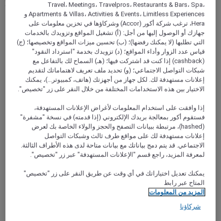
Rooms come with either a queen bed or a king zipper that can
Travel، Meetings، Travelpros، Restaurants & Bars، Spa،
be split into two singles. All rooms feature private bathrooms
Apartments & Villas، Activities & Events، Limitless Experiences و
and open-plan vanity areas.
Hera، ترغب شركة أكور (Accor) وشركاؤها في تخزين معلومات على
جهازك أو الوصول إليها من أجل: (أ) تشغيل المواقع وتزويدك بالخدمات
التي تطلبها (لا يمكنك رفضها)؛ (ب) تحسين ميزات المواقع وتخصيصها؛ (ج)
قياس عدد الزوار وأداء المواقع؛ (د) تزويدك بخدمة "استرداد النقود"
(cashback) إذا كنت قد اشتركت فيها؛ (هـ) السماح لك بالتفاعل مع
شبكات التواصل الاجتماعي؛ (و) تحديد ملف تعريف لاهتماماتك لتقديم
إعلانات مستهدفة لك. لكل جهاز من أجهزتك (هاتف، كمبيوتر...)، يمكنك
الاختيار بين هذه الاستخدامات المختلفة من خلال النقر على زر "تخصيص".
إذا وافقت على استخدام المعلومات لأغراض الإعلانات المستهدفة،
فستقوم أكور بمعالجة بريدك الإلكتروني (إذا قدمته) في نسخة "مشفرة"
(hashed)، مرتبطة ببيانات التصفح والحجز والولاء الخاصة بك لعرض
إعلانات مستهدفة لك على مواقع طرف ثالث وشبكات التواصل
الاجتماعي. قد يتم دمج بياناتك مع بيانات متاحة لدى هذه الأطراف الثالثة.
YULARA, أستراليا
لمعرفة المزيد، راجع قسم "الإعلانات المستهدفة" عبر زر "تخصيص".
Emu Walk Apartments
يمكنك تعديل اختياراتك في أي وقت عن طريق النقر على زر "تخصيص"
المتاح عبر رابط
Only 20km from Uluru, Ayers Rock Resort's Emu Walk
المزيد من المعلومات
Apartments offer the convenience of modern, serviced
apartments with the practicalities of home. With one and two-
شركاؤنا
bedroom self-contained apartments available, Emu Walk