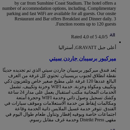
by car from Sunshine Coast Stadium. The hotel offers a
number of accommodation options, including. Complimentary
parking and fast WiFi are available for all guests. Our onsite
Restaurant and Bar offers Breakfast and Dinner daily. 3
Function rooms up to 120 guests.
Rated 4,0 of 5
4,0/5
أعلى جبل GRAVATT, أستراليا
ميركيور برسيبان جاردن سيتي
يُعد فندق ‏‫ميركيور برسيبان جاردن سيتي‬ الذي تم تجديده حديثًا
نقطة انطلاق لجنوب بريسيبان. تحتوي كل غرفة من الغرف
البالغ عددها 120 غرفة على مطبخ صغير خاص وتلفزيون ذكي
وتكييف ومكواة وخزنة. خدمة WIFI وخزنة وتكييف. تشمل
الخدمات المجانية مكتب استقبال يعمل على مدار 24 ساعة
وكشك تسجيل وصول ذاتي وخدمة WIFI وحجرة أمتعة
ومكالمات إيقاظ من خدمة الاستعلامات وموقف سيارات في
الفندق. تتوفر خدمة غسيل الملابس ذاتية الخدمة وقاعة
اجتماعات خاصة وبوفيه إفطار وتناول طعام طوال اليوم في
مقهى Distrikt Press وخدمة غرف مقابل رسوم.