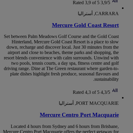
Rated 3,9 of 5
3,9/5
CARRARA, أستراليا
Mercure Gold Coast Resort
Set between Palm Meadows Golf Course and the Gold Coast
Hinterland, Mercure Gold Coast Resort is a place to slow
down, recharge and discover local. Just 30 minutes from the
airport and close to beaches, theme parks and shopping, the
resort blends convenience with calm surrounds. Unwind with
two pools, tennis courts, a day spa, fitness centre and golf
driving range. Dine at The Green restaurant where garden-to-
plate dishes highlight fresh produce, seasonal flavours and
sustainability.
Rated 4,3 of 5
4,3/5
PORT MACQUARIE, أستراليا
Mercure Centro Port Macquarie
Located 4 hours from Sydney and 6 hours from Brisbane,
Mercure Centro Port Macquarie offers the perfect getaway for