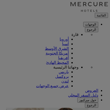
القائمة
الوجهات
الرجوع
قارة
أوروبا
آسيا
الشرق الأوسط
أمريكا الجنوبية
أفريقيا
المحيط الهادئ
وجهاتنا الرئيسية
باريس
بروكسل
لندن
عرض جميع الوجهات
العروض
دليل السفر المحلي
حول ميركيور
الرجوع