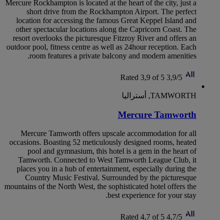
Mercure Rockhampton is located at the heart of the city, just a
short drive from the Rockhampton Airport. The perfect
location for accessing the famous Great Keppel Island and
other spectacular locations along the Capricorn Coast. The
resort overlooks the picturesque Fitzroy River and offers an
outdoor pool, fitness centre as well as 24hour reception. Each
room features a private balcony and modern amenities.
Rated 3,9 of 5
3,9/5
TAMWORTH, أستراليا
Mercure Tamworth
Mercure Tamworth offers upscale accommodation for all
occasions. Boasting 52 meticulously designed rooms, heated
pool and gymnasium, this hotel is a gem in the heart of
Tamworth. Connected to West Tamworth League Club, it
places you in a hub of entertainment, especially during the
Country Music Festival. Surrounded by the picturesque
mountains of the North West, the sophisticated hotel offers the
best experience for your stay.
Rated 4,7 of 5
4,7/5