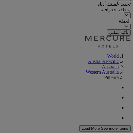
تحديد عُملتك أدناه
منطقة جغرافية
العملة
تأكيد عُملتي
World
Australia Pacific
Australia
Western Australia
Pilbarra
Load More
See more items