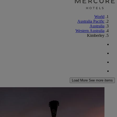
World
Australia Pacific
Australia
Western Australia
Kimberley
Load More
See more items