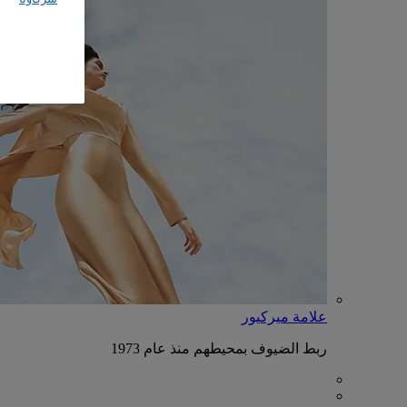
علامة ميركيور
ربط الضيوف بمحيطهم منذ عام 1973