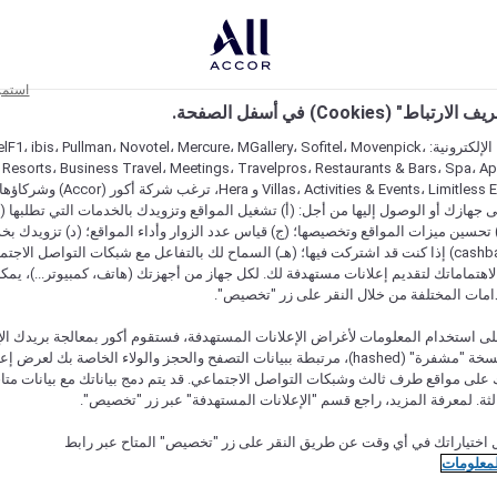
استمر
اط" (Cookies) في أسفل الصفحة.
على مواقعنا الإلكترونية: F1، ibis، Pullman، Novotel، Mercure، MGallery، Sofitel، Movenpick
 Resorts، Business Travel، Meetings، Travelpros، Restaurants & Bars، Spa، A
Villas، Activities & Events، Limitless Experiences
جهازك أو الوصول إليها من أجل: (أ) تشغيل المواقع وتزويدك بالخدمات التي تطلبها (ل
تحسين ميزات المواقع وتخصيصها؛ (ج) قياس عدد الزوار وأداء المواقع؛ (د) تزويدك بخ
النقود" (cashback) إذا كنت قد اشتركت فيها؛ (هـ) السماح لك بالتفاعل مع شبكات التواصل الاج
هتماماتك لتقديم إعلانات مستهدفة لك. لكل جهاز من أجهزتك (هاتف، كمبيوتر...)، يمكنك
امات المختلفة من خلال النقر على زر "تخصيص".
ى استخدام المعلومات لأغراض الإعلانات المستهدفة، فستقوم أكور بمعالجة بريدك الإل
قدمته) في نسخة "مشفرة" (hashed)، مرتبطة ببيانات التصفح والحجز والولاء الخاصة بك لعرض 
على مواقع طرف ثالث وشبكات التواصل الاجتماعي. قد يتم دمج بياناتك مع بيانات متا
لثة. لمعرفة المزيد، راجع قسم "الإعلانات المستهدفة" عبر زر "تخصيص".
 نوعها
 اختياراتك في أي وقت عن طريق النقر على زر "تخصيص" المتاح عبر رابط
لمعلومات