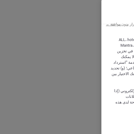
ار بدون موافقة ←
ALL، hotel،
Mantra،
 و Hera، ترغب شركة أكور (Accor) وشركاؤها في تخزين
ا يمكنك
دمة "استرداد
تماعي؛ (و) تحديد
 الاختيار بين
كتروني (إذا
إعلانات
حة لدى هذه