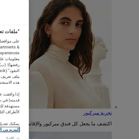
"ملفات تعريف الارتب
partments &
معلومات على 
رفضها)؛ (ب) 
ملف تعريف لا
هذه الاستخد
إذا وافقت عل
مستهدفة لك 
الأطراف الثا
تجربة ميركيور
اكتشف ما يجعل كل فندق ميركيور والإقامة فيه فريدة من
يمكنك تعديل
المزيد من ا
شركاؤنا