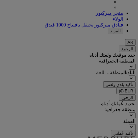
متجر ميركيور
الولاء
فنادق ميركيور تحتفل بافتتاح 1000 فندق
المزيد
AR
الرجوع
حدد موقعك ولغتك أدناه
المنطقة الجغرافية
البلد/المنطقة - اللغة
تأكيد بلدي ولغتي
(€)
EUR
الرجوع
تحديد عُملتك أدناه
منطقة جغرافية
العملة
تأكيد عُملتي