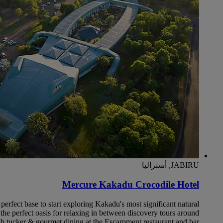
JABIRU, أستراليا
Mercure Kakadu Crocodile Hotel
perfect base to start exploring Kakadu's most significant natural
the perfect oasis for relaxing in between discovery tours around
 tucker & gourmet dining at the Escarpment restaurant and bar.