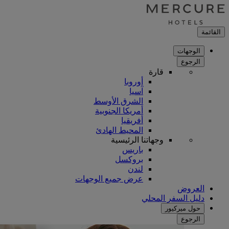
القائمة
الوجهات
الرجوع
قارة
أوروبا
آسيا
الشرق الأوسط
أمريكا الجنوبية
أفريقيا
المحيط الهادئ
وجهاتنا الرئيسية
باريس
بروكسل
لندن
عرض جميع الوجهات
العروض
دليل السفر المحلي
حول ميركيور
الرجوع