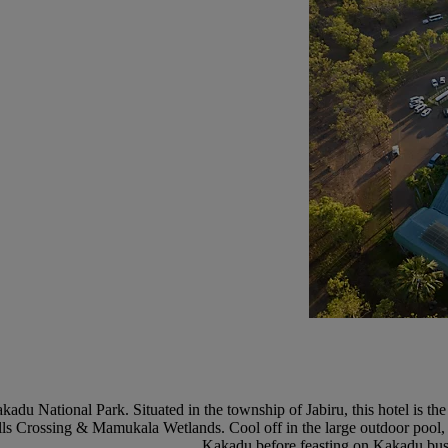
adu National Park. Situated in the township of Jabiru, this hotel is the 
lls Crossing & Mamukala Wetlands. Cool off in the large outdoor pool, 
Kakadu before feasting on Kakadu bush