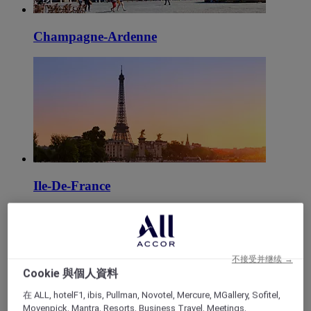
Champagne-Ardenne
Ile-De-France
不接受并继续 →
Cookie 與個人資料
在 ALL, hotelF1, ibis, Pullman, Novotel, Mercure, MGallery, Sofitel,
Movenpick, Mantra, Resorts, Business Travel, Meetings,