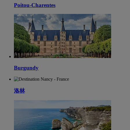
Poitou-Charentes
Burgundy
洛林