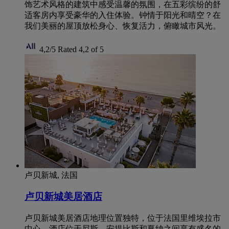
饰艺术风格的建筑中感受温馨的氛围，在五彩缤纷的舒
适客房内享受豪华的入住体验。钟情于阳光和晴空？在
我们美丽的屋顶放松身心、恢复活力，俯瞰城市风光。
4,2/5
Rated 4,2 of 5
卢贝新城, 法国
卢贝新城美居酒店
卢贝新城美居酒店地理位置独特，位于法国里维埃拉市
中心。酒店位于尼斯、安提比斯和戛纳之间享有盛名的