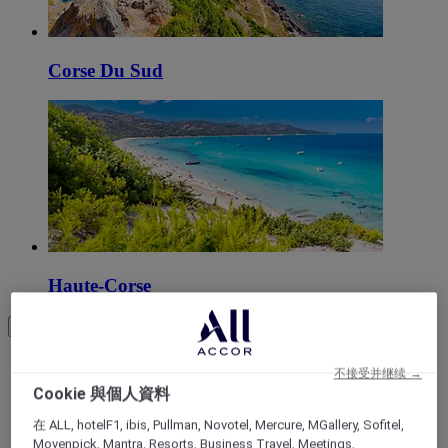
Corse Du Sud
Haute-Corse
Load More
See more items
不接受并继续 →
Cookie 與個人資料
在 ALL, hotelF1, ibis, Pullman, Novotel, Mercure, MGallery, Sofitel,
Movenpick, Mantra, Resorts, Business Travel, Meetings,