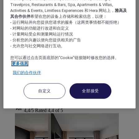
Travelpros, Restaurants & Bars, Spa, Apartments & Villas,
Activities & Events, Limitless Experiences 和 Hera 网站上，
雅高及
其合作伙伴
希望在您的设备上存储和检索信息，以便：
- 运行网站并向您提供您请求的服务（这两类事情都不能拒绝）
- 对网站的功能进行改进和自定义
- 计量网站受众和测量网站运行情况
- 分析您的兴趣以便向您提供相关的广告
阿雅克肖, 法国
- 允许您与社交网络进行互动。
阿雅克肖美居酒店
您可以通过点击页面底部的“Cookie”链接随时修改您的选择。
更多信息
阿雅克肖美居酒店位于市中心，紧挨火车站和机场，内
我们的合作伙伴
设各种可欣赏码头美景的舒适客房。您可以在可俯瞰阿
雅克肖湾的全景露台上享用美味早餐，开始一天的美好
生活。酒店拥有得天独厚的地理位置，距海滩和展览中
自定义
全部接受
心仅几步之遥，是商旅出差或休闲度假的不二之选。
4,4/5
Rated 4,4 of 5