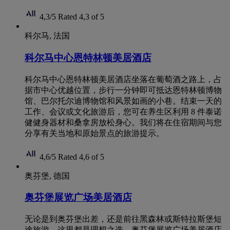
4,3/5
Rated 4,3 of 5
科尔马, 法国
科尔马中心恩特林顿美居酒店
科尔马中心恩特林顿美居酒店坐落在葡萄酒之路上，占
据市中心优越位置，步行一分钟即可抵达恩特林顿博物
馆、巴尔托尔迪博物馆和风景如画的小巷。结束一天的
工作、会议或文化旅游后，您可在养生区利用 8 件泰诺
健健身器材和桑拿房放松身心。我们将在住宿期间与您
分享有关当地和原始景点的旅游提示。
4,6/5
Rated 4,6 of 5
奥芬堡, 德国
奥芬堡展览广场美居酒店
无论是到奥芬堡出差，还是前往黑森林或斯特拉斯堡短
途旅游，这里都是理想之选。奥芬堡展览广场美居酒店