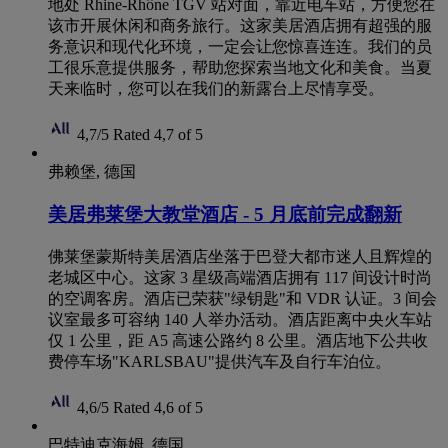
地处 Rhine-Rhône TGV 站对面，靠近电车站，方便您在
该市开展休闲和商务旅行。这家美居酒店拥有超强的服
务意识和现代化环境，一定会让您惊喜连连。我们的员
工很乐意提供服务，帮助您探索当地文化和美食。当夏
天来临时，您可以在我们的新露台上尽情享受。
4,7/5
Rated 4,7 of 5
弗赖堡, 德国
美居弗莱堡大教堂酒店 - 5 月底前完成翻新
佛莱堡蒙斯特美居酒店坐落于巴登大都市迷人且辉煌的
老城区中心。这家 3 星级高端酒店拥有 117 间设计时尚
的空调客房。酒店已荣获"绿钥匙"和 VDR 认证。3 间会
议室最多可容纳 140 人举办活动。酒店距离中央火车站
仅 1 公里，距 A5 高速公路约 8 公里。酒店地下公共收
费停车场"KARLSBAU"提供汽车及自行车泊位。
4,6/5
Rated 4,6 of 5
巴特迪克海姆, 德国