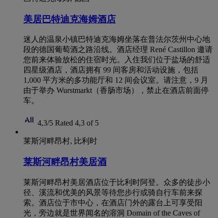
美居巴特迪克海姆酒店
迷人的温泉小镇巴特迪克海姆坐落在普法尔茨州中心地
段的德国葡萄酒之路沿线。酒店经理 René Castillon 邀请
您前来体验放松的住宿时光。入住我们位于盐场的舒适
四星级酒店，酒店拥有 99 间客房和活动设施，包括
1,000 平方米的多功能厅和 12 间会议室。请注意，9 月
由于举办 Wurstmarkt（香肠市场），禁止在酒店前面停
车。
4,3/5
Rated 4,3 of 5
莱斯河畔昂村, 比利时
莱斯河畔昂村美居酒
莱斯河畔昂村美居酒店位于比利时阿登。众多的徒步小
径、溪流和优美的风景等待您步行或骑自行车前来探
索。酒店位于市中心，在酒店门外的露台上可享受阳
光，旁边就是世界闻名的溶洞 Domain of the Caves of