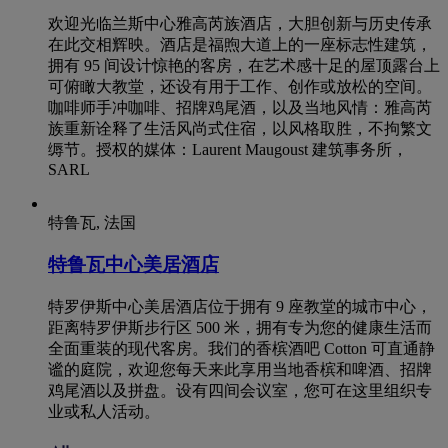
欢迎光临兰斯中心雅高芮族酒店，大胆创新与历史传承
在此交相辉映。酒店是福煦大道上的一座标志性建筑，
拥有 95 间设计惊艳的客房，在艺术感十足的屋顶露台上
可俯瞰大教堂，还设有用于工作、创作或放松的空间。
咖啡师手冲咖啡、招牌鸡尾酒，以及当地风情：雅高芮
族重新诠释了生活风尚式住宿，以风格取胜，不拘繁文
缛节。授权的媒体：Laurent Maugoust 建筑事务所，
SARL
特鲁瓦, 法国
特鲁瓦中心美居酒店
特罗伊斯中心美居酒店位于拥有 9 座教堂的城市中心，
距离特罗伊斯步行区 500 米，拥有专为您的健康生活而
全面重装的现代客房。我们的香槟酒吧 Cotton 可直通静
谧的庭院，欢迎您每天来此享用当地香槟和啤酒、招牌
鸡尾酒以及拼盘。设有四间会议室，您可在这里组织专
业或私人活动。