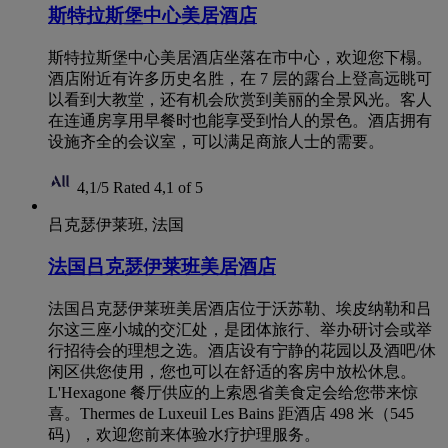
斯特拉斯堡中心美居酒店
斯特拉斯堡中心美居酒店坐落在市中心，欢迎您下榻。
酒店附近有许多历史名胜，在 7 层的露台上登高远眺可
以看到大教堂，还有机会欣赏到美丽的全景风光。客人
在连通房享用早餐时也能享受到怡人的景色。酒店拥有
设施齐全的会议室，可以满足商旅人士的需要。
4,1/5
Rated 4,1 of 5
吕克瑟伊莱班, 法国
法国吕克瑟伊莱班美居酒店
法国吕克瑟伊莱班美居酒店位于沃苏勒、埃皮纳勒和吕
尔这三座小城的交汇处，是团体旅行、举办研讨会或举
行招待会的理想之选。酒店设有宁静的花园以及酒吧/休
闲区供您使用，您也可以在舒适的客房中放松休息。
L'Hexagone 餐厅供应的上索恩省美食定会给您带来惊
喜。Thermes de Luxeuil Les Bains 距酒店 498 米（545
码），欢迎您前来体验水疗护理服务。