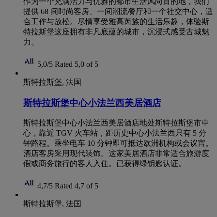
作为一个充满活力与优雅的都市生活风尚目的地，我们
提供 68 间时尚客房、一间潮流餐厅和一个社交中心，适
合工作与放松。尽情享受雅高芮族的生活乐趣，体验斯
特拉斯堡这座拥有非凡底蕴的城市，沉浸式感受古城魅
力。
5,0/5
Rated 5,0 of 5
斯特拉斯堡, 法国
斯特拉斯堡中心小法兰西美居酒店
斯特拉斯堡中心小法兰西美居酒店地处斯特拉斯堡市中
心，靠近 TGV 火车站，距历史中心小法兰西只有 5 分
钟路程。乘坐电车 10 分钟即可抵达欧洲机构或会议宫。
酒店客房采用现代装饰。这家美居酒店非常适合旅游度
假或商务旅行的客人入住。已获得绿钥匙认证。
4,7/5
Rated 4,7 of 5
斯特拉斯堡, 法国