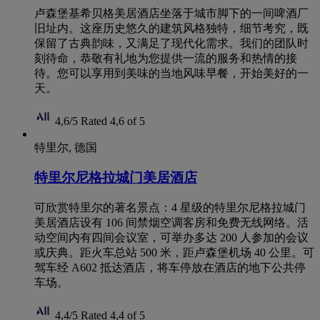
卢森堡基希贝格美居酒店坐落于城市脚下的一间啤酒厂
旧址内。这座历史悠久的建筑风格独特，细节考究，既
保留了古典韵味，又满足了现代化需求。我们的团队时
刻待命，恭敬有礼地为您提供一流的服务和热情的接
待。您可以享用到美味的当地风味早餐，开始美好的一
天。
4,6/5
Rated 4,6 of 5
特里尔, 德国
特里尔尼格拉城门美居酒店
可欣赏特里尔的著名景点：4 星级的特里尔尼格拉城门
美居酒店设有 106 间禁烟空调客房和免费无线网络。活
动空间内有四间会议室，可举办多达 200 人参加的会议
或庆典。距火车总站 500 米，距卢森堡机场 40 公里。可
驾车经 A602 抵达酒店，将车停放在酒店的地下公共停
车场。
4,4/5
Rated 4,4 of 5