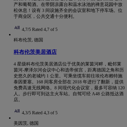
产和葡萄酒。在带阴凉露台和温水泳池的禅意花园中放
松休息！设有 3 间设施齐全的会议室和地下停车场。位
于商业区，公共交通十分便利。
4,7/5
Rated 4,7 of 5
科布伦茨, 德国
科布伦茨美居酒店
4 星级科布伦茨美居酒店位于优美的莱茵河畔，毗邻莱
茵河-摩泽尔河会议中心和选帝侯宫，距离德国之角和历
史悠久的老城约 1 公里。可乘坐缆车前往埃伦布赖特施
泰因要塞。168 间客房全部在 2018 年进行了翻新，提供
免费高速无线网络。8 间现代化会议室，最多可容纳 120
人。步行即可到达主火车站。自驾可经 A48 公路抵达酒
店。
4,3/5
Rated 4,3 of 5
美因茨, 德国