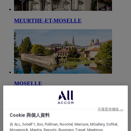
MEURTHE-ET-MOSELLE
MOSELLE
不接受并继续 →
Cookie 與個人資料
在 ALL, hotelF1, ibis, Pullman, Novotel, Mercure, MGallery, Sofitel,
Movenpick, Mantra, Resorts, Business Travel, Meetings,