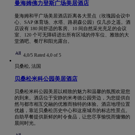
曼海姆佛力登斯广场美居酒店
曼海姆和平广场美居酒店距离各大景点（玫瑰园会议中
心、SAP 体育场、水塔、路易森公园）仅几步之遥。酒
店设有 180 间舒适的客房、10 间自然采光充足的会议
室、120 个可无障碍进出所有区域的停车位、雅致的大
堂酒吧、餐厅和阳光露台。
4,0/5
Rated 4,0 of 5
贝桑松, 法国
贝桑松米科公园美居酒店
贝桑松米科公园美居以精致的魅力和温馨的氛围欢迎您
的到来。酒店位于安静的米考德公园旁边，为您提供自
然与都市相互交融的优雅而独特的体验。酒店地理位置
优越，靠近贝桑松历史中心和这座城市的标志性景点。
自助早餐提供新鲜的时令食品，让您尽享愉悦而慵懒的
晨间时光。