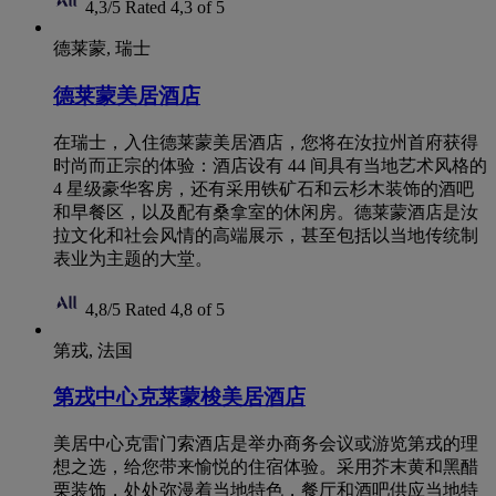
4,3/5
Rated 4,3 of 5
德莱蒙, 瑞士
德莱蒙美居酒店
在瑞士，入住德莱蒙美居酒店，您将在汝拉州首府获得
时尚而正宗的体验：酒店设有 44 间具有当地艺术风格的
4 星级豪华客房，还有采用铁矿石和云杉木装饰的酒吧
和早餐区，以及配有桑拿室的休闲房。德莱蒙酒店是汝
拉文化和社会风情的高端展示，甚至包括以当地传统制
表业为主题的大堂。
4,8/5
Rated 4,8 of 5
第戎, 法国
第戎中心克莱蒙梭美居酒店
美居中心克雷门索酒店是举办商务会议或游览第戎的理
想之选，给您带来愉悦的住宿体验。采用芥末黄和黑醋
栗装饰，处处弥漫着当地特色，餐厅和酒吧供应当地特