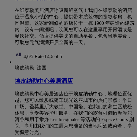
在维泰勒美居酒店呼吸新鲜空气！我们在维泰勒的酒店
位于温泉小镇的中心，提供带木质装饰的宽敞客房，氛
围温馨。这家新翻修的酒店位于一栋 1900 年建造的建筑
内，设有一间酒吧，晚间您可以在这里享用开胃酒或是
畅饮社交。酒店提供美味的自助早餐，包含当地美食，
可助您元气满满开启全新的一天。
4,6/5
Rated 4,6 of 5
埃皮纳勒, 法国
埃皮纳勒中心美居酒店
埃皮纳勒中心美居酒店位于埃皮纳勒中心，地理位置优
越。您可以散步或骑车观光这座城市的热门景点：孚日
广场、圣莫里斯大教堂、中国塔。在我们的养生区放松
休息，享受美容护理服务。在我们的露台可俯瞰摩泽尔
河谷和用于举办 Les Imaginales 等活动的 Espace Cours 剧
院，享用由我们的主厨为您准备的当地啤酒或菜肴，享
受惬意时光。