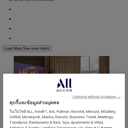
Load More
See more items
Continue without Accepting →
คุกกี้และข้อมูลส่วนบุคคล
ในเว็บไซต์ ALL, hotelF1, ibis, Pullman, Novotel, Mercure, MGallery,
Sofitel, Movenpick, Mantra, Resorts, Business Travel, Meetings,
Travelpros, Restaurants & Bars, Spa, Apartments & Villas,
SALZBURG, ออสเตรีย
Activities & Events, Limitless Experiences และ Hera ทาง
Accor