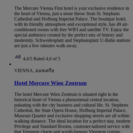
The Mercure Vienna First hotel is your exclusive residence in
the heart of Vienna, just a stone throw from St. Stephans
Cathedral and Hofburg Imperial Palace. The boutique hotel,
with its friendly atmosphere and exceptional style, has 49 air-
conditioned rooms with free WIFI and satellite TV. Enjoy the
special ambience created by the perfect mix of history and
modernity. Schwedenplatz and Stephansplatz U-Bahn stations
are just a few minutes walk away.
4,6/5
Rated 4,6 of 5
VIENNA, ออสเตรีย
Hotel Mercure Wien Zentrum
The hotel Mercure Wien Zentrum is situated right in the
historical heart of Vienna a phenomenal central location,
pulsating with the city business and cultural life. St. Stephens
Cathedral, the State Opera House, Hofburg Imperial Palace,
Museum Quarter and exclusive shopping streets are all within
walking distance. The ideal location for a perfect stay, modern
Privilege and Standard Rooms, customer-tailored service with
that Viennese charm and world-famous Viennese cuisine.