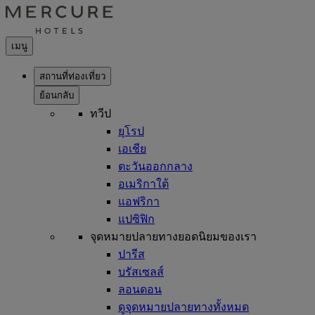
เมนู
สถานที่ท่องเที่ยว
ย้อนกลับ
ทวีป
ยุโรป
เอเชีย
ตะวันออกกลาง
อเมริกาใต้
แอฟริกา
แปซิฟิก
จุดหมายปลายทางยอดนิยมของเรา
ปารีส
บรัสเซลส์
ลอนดอน
ดูจุดหมายปลายทางทั้งหมด