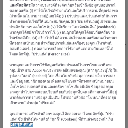
และพันธมิตร
มีความประสงค์ที่จะจัดเก็บหรือเข้าถึงข้อมูลบนอุปกรณ์
Hotel Mercure Salzburg City
ของคุณเพื่อ: (i) ทำให้เว็บไซต์ทำงานได้และให้บริการตามที่คุณร้องขอ
(ส่วนนี้คุณไม่สามารถปฏิเสธได้); (ii) ปรับปรุงและปรับแต่งฟังก์ชันการ
Welcome to the Mercure Salzburg City and the city of
ทำงานของเว็บไซต์ให้เหมาะสมกับคุณ; (iii) วัดผลจำนวนผู้เข้าชมและ
Mozart! A city of inspiring history, music and breathtaking
ประสิทธิภาพของเว็บไซต์; (iv) ให้บริการ "เครดิตเงินคืน" (cashback)
scenery. Whether you decide to walk in Mozart's footsteps,
หากคุณได้สมัครใช้บริการไว้; (v) อนุญาตให้คุณโต้ตอบกับเครือข่าย
explore the "Hohensalzburg" fortress or simply stroll through
โซเชียลมีเดีย; (vi) สร้างโปรไฟล์ความสนใจของคุณเพื่อเสนอโฆษณา
the charming old town, one thing is certain: Salzburg will
ที่ตรงกลุ่มเป้าหมาย สำหรับอุปกรณ์แต่ละเครื่องของคุณ (โทรศัพท์,
captivate you! My team and I are looking forward to your stay
คอมพิวเตอร์...) คุณสามารถเลือกการใช้งานที่แตกต่างกันเหล่านี้ได้
and would be happy to help you with anything you may
โดยคลิกที่ปุ่ม "ปรับแต่ง" (Personalize)
need! Alexander Plochberger, General Manager
หากคุณยอมรับการใช้ข้อมูลเพื่อวัตถุประสงค์ในการโฆษณาที่ตรง
4,6/5
Rated 4,6 of 5
กลุ่มเป้าหมาย Accor จะประมวลผลอีเมลของคุณ (หากคุณระบุไว้) ใน
รูปแบบ "แฮช" (hashed) โดยเชื่อมโยงกับข้อมูลการท่องเว็บ การจอง
และข้อมูลสมาชิกของคุณ เพื่อแสดงโฆษณาที่ตรงกลุ่มเป้าหมายบน
เว็บไซต์ของบุคคลที่สามและเครือข่ายโซเชียลมีเดีย ข้อมูลของคุณ
อาจถูกนำไปตรวจสอบเปรียบเทียบกับข้อมูลที่บุคคลที่สามเหล่านี้มีอยู่
หากต้องการทราบข้อมูลเพิ่มเติม โปรดอ่านหัวข้อ "โฆษณาที่ตรงกลุ่ม
เป้าหมาย" ผ่านปุ่ม "ปรับแต่ง"
คุณสามารถแก้ไขตัวเลือกของคุณได้ตลอดเวลาโดยคลิกที่ปุ่ม "ปรับ
แต่ง" ซึ่งเข้าถึงได้ผ่านลิงก์ "คุกกี้" (Cookies) ที่ด้านล่างของหน้าเว็บ
ข้อมูลเพิ่มเติม