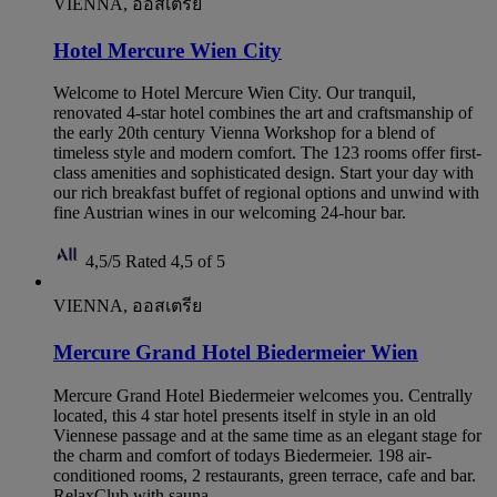
VIENNA, ออสเตรีย
Hotel Mercure Wien City
Welcome to Hotel Mercure Wien City. Our tranquil,
renovated 4-star hotel combines the art and craftsmanship of
the early 20th century Vienna Workshop for a blend of
timeless style and modern comfort. The 123 rooms offer first-
class amenities and sophisticated design. Start your day with
our rich breakfast buffet of regional options and unwind with
fine Austrian wines in our welcoming 24-hour bar.
4,5/5
Rated 4,5 of 5
VIENNA, ออสเตรีย
Mercure Grand Hotel Biedermeier Wien
Mercure Grand Hotel Biedermeier welcomes you. Centrally
located, this 4 star hotel presents itself in style in an old
Viennese passage and at the same time as an elegant stage for
the charm and comfort of todays Biedermeier. 198 air-
conditioned rooms, 2 restaurants, green terrace, cafe and bar.
RelaxClub with sauna.