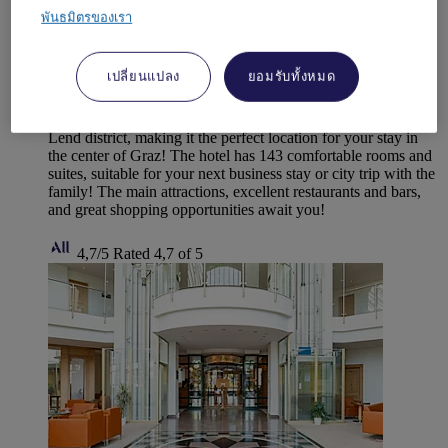
พันธมิตรของเรา
GRAZ, ออสเตรีย
เปลี่ยนแปลง
ยอมรับทั้งหมด
Hotel Mercure Graz City
The 4-star Mercure Hotel Graz City is located in the trendy
Lend district, making it the perfect location for your stay in
the center of Graz! The hotel has 143 comfortable rooms and
suites, suitable for your next business stay or city trip with the
family! The main attractions, excellent restaurants and bars,
and great shopping opportunities await you!
4,7/5
Rated 4,7 of 5